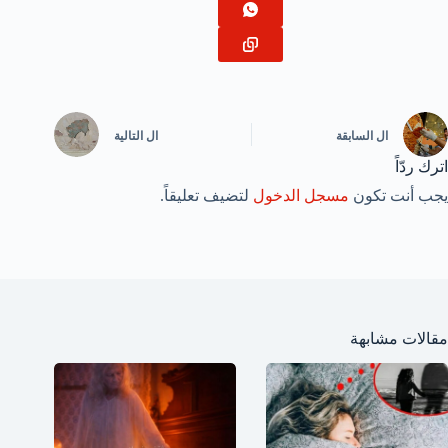
ال
السابقة
ال
التالية
اترك ردّاً
يجب أنت تكون
مسجل الدخول
لتضيف تعليقاً.
مقالات مشابهة