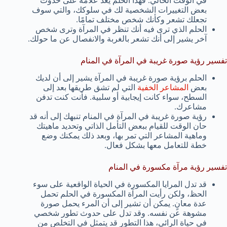
في الوقت الحالي. فهذا الحلم يعد علامة على حدوث
بعض التغييرات الشخصية لك في سلوكك، والتي سوف
تجعلك تشعر وكأنك شخص مختلف تمامًا.
الحلم الذي ترى فيه أنك تنظر في المرآة وترى شخص
آخر يشير إلى أنك تشعر بالغربة والانفصال عن ما حولك.
تفسير رؤية صورة غريبة في المرآة في المنام
الحلم برؤية صورة غريبة في المرآة يشير إلى أن لديك
بعض
المشاعر الخفية
التي لم تشق طريقها بعد إلى
السطح، سواء كانت إيجابية أو سلبية. فأنت كنت تدفن
مشاعرك.
رؤية صورة غريبة في المرآة في المنام تنبهك إلى أنه قد
حان الوقت للقيام ببعض التأمل الذاتي وتحديد ماهيتك
وماهية المشاعر التي تمر بها، وبعد ذلك يمكنك وضع
خطة للتعامل معها بشكل فعال.
تفسير رؤية مرآة مكسورة في المنام
قد تدل المرايا المكسورة في الحياة الواقعية على سوء
الحظ، ولكن رأيت المرآة المكسورة في الحلم تحمل
عدة معانٍ. يمكن أن تشير إلى أن المرء يحمل صورة
مشوهة عن نفسه. وقد تدل على حدوث تطور شخصي
في حياة الرائي، هذا التطور قد يتمثل في التخلص من