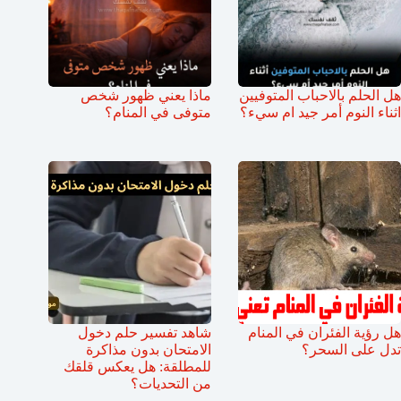
هل الحلم بالاحباب المتوفيين
ماذا يعني ظهور شخص
اثناء النوم أمر جيد ام سيء؟
متوفى في المنام؟
هل رؤية الفئران في المنام
شاهد تفسير حلم دخول
تدل على السحر؟
الامتحان بدون مذاكرة
للمطلقة: هل يعكس قلقك
من التحديات؟