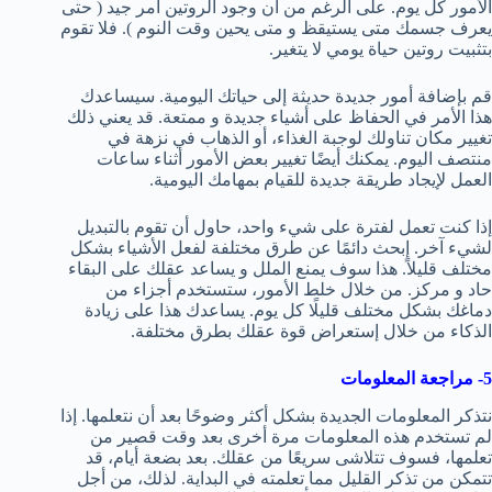
الأمور كل يوم. على الرغم من أن وجود الروتين أمر جيد ( حتى
يعرف جسمك متى يستيقظ و متى يحين وقت النوم ). فلا تقوم
بتثبيت روتين حياة يومي لا يتغير.
قم بإضافة أمور جديدة حديثة إلى حياتك اليومية. سيساعدك
هذا الأمر في الحفاظ على أشياء جديدة و ممتعة. قد يعني ذلك
تغيير مكان تناولك لوجبة الغذاء، أو الذهاب في نزهة في
منتصف اليوم. يمكنك أيضًا تغيير بعض الأمور أثناء ساعات
العمل لإيجاد طريقة جديدة للقيام بمهامك اليومية.
إذا كنت تعمل لفترة على شيء واحد، حاول أن تقوم بالتبديل
لشيء آخر. إبحث دائمًا عن طرق مختلفة لفعل الأشياء بشكل
مختلف قليلاً. هذا سوف يمنع الملل و يساعد عقلك على البقاء
حاد و مركز. من خلال خلط الأمور، ستستخدم أجزاء من
دماغك بشكل مختلف قليلًا كل يوم. يساعدك هذا على زيادة
الذكاء من خلال إستعراض قوة عقلك بطرق مختلفة.
5- مراجعة المعلومات
نتذكر المعلومات الجديدة بشكل أكثر وضوحًا بعد أن نتعلمها. إذا
لم تستخدم هذه المعلومات مرة أخرى بعد وقت قصير من
تعلمها، فسوف تتلاشى سريعًا من عقلك. بعد بضعة أيام، قد
تتمكن من تذكر القليل مما تعلمته في البداية. لذلك، من أجل