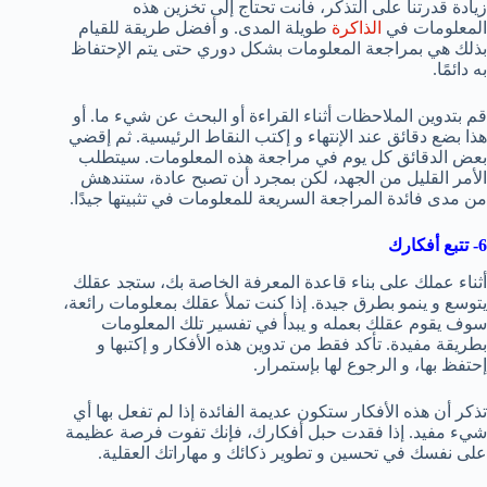
زيادة قدرتنا على التذكر، فأنت تحتاج إلى تخزين هذه
المعلومات في
الذاكرة
طويلة المدى. و أفضل طريقة للقيام
بذلك هي بمراجعة المعلومات بشكل دوري حتى يتم الإحتفاظ
به دائمًا.
قم بتدوين الملاحظات أثناء القراءة أو البحث عن شيء ما. أو
هذا بضع دقائق عند الإنتهاء و إكتب النقاط الرئيسية. ثم إقضي
بعض الدقائق كل يوم في مراجعة هذه المعلومات. سيتطلب
الأمر القليل من الجهد، لكن بمجرد أن تصبح عادة، ستندهش
من مدى فائدة المراجعة السريعة للمعلومات في تثبيتها جيدًا.
6- تتبع أفكارك
أثناء عملك على بناء قاعدة المعرفة الخاصة بك، ستجد عقلك
يتوسع و ينمو بطرق جيدة. إذا كنت تملأ عقلك بمعلومات رائعة،
سوف يقوم عقلك بعمله و يبدأ في تفسير تلك المعلومات
بطريقة مفيدة. تأكد فقط من تدوين هذه الأفكار و إكتبها و
إحتفظ بها، و الرجوع لها بإستمرار.
تذكر أن هذه الأفكار ستكون عديمة الفائدة إذا لم تفعل بها أي
شيء مفيد. إذا فقدت حبل أفكارك، فإنك تفوت فرصة عظيمة
على نفسك في تحسين و تطوير ذكائك و مهاراتك العقلية.