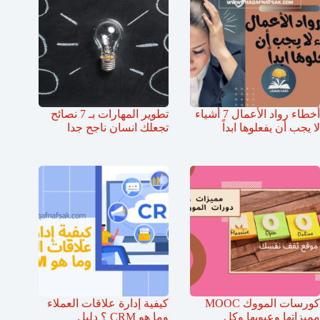
أخطاء رواد الأعمال 7 أشياء
تطوير المهارات بـ 7 نصائح
لا يجب أن يفعلوها ابداً
تجعلك انسان ناجح جدا
كورسات المووك MOOC
كيفية إدارة علاقات العملاء
مميزاتها وعيوبها وكل
وما هو CRM ؟ دليل