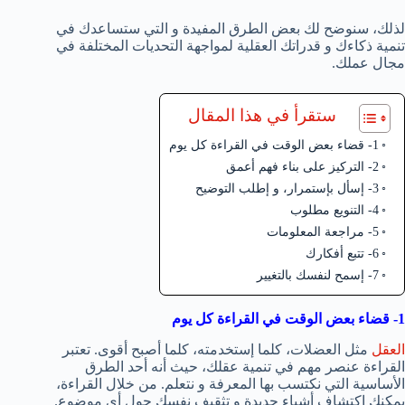
لذلك، سنوضح لك بعض الطرق المفيدة و التي ستساعدك في
تنمية ذكاءك و قدراتك العقلية لمواجهة التحديات المختلفة في
مجال عملك.
ستقرأ في هذا المقال
1- قضاء بعض الوقت في القراءة كل يوم
2- التركيز على بناء فهم أعمق
3- إسأل بإستمرار، و إطلب التوضيح
4- التنويع مطلوب
5- مراجعة المعلومات
6- تتبع أفكارك
7- إسمح لنفسك بالتغيير
1- قضاء بعض الوقت في القراءة كل يوم
العقل
مثل العضلات، كلما إستخدمته، كلما أصبح أقوى. تعتبر
القراءة عنصر مهم في تنمية عقلك، حيث أنه أحد الطرق
الأساسية التي نكتسب بها المعرفة و نتعلم. من خلال القراءة،
يمكنك إكتشاف أشياء جديدة و تثقيف نفسك حول أي موضوع.