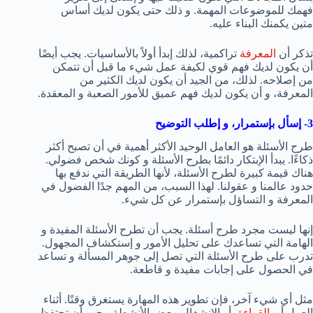
فهمك للموضوعات المهمة. و ذلك حتى يكون لديك أساس
متين يكمنك البناء عليه.
تذكر أن
المعرفة
تراكمية، لذلك إبدأ أولاً بالأساسيات. يجب أيضًا
أن يكون لديك فهم قوي لكيفة عمل شيء ما قبل أن تتمكن
من إصلاحه. لذلك، من الجيد أن يكون لديك الكثير من
المعرفة، و أن يكون لديك فهم عميق للأمور الصعبة و المعقدة.
3- إسأل بإستمرار، و إطلب التوضيح
طرح الأسئلة هو العامل الوحيد الأكثر أهمية في أن تصبح أكثر
ذكاءًا. يبدأ الإبتكار دائمًا بطرح الأسئلة و كونك شخص فضولي.
هناك قيمة كبيرة لطرح الأسئلة، لأنها الطريقة التي ندفع بها
حدود عالمنا و عقولنا. لهذا السبب، من المهم جدًا الفضول في
المعرفة و التساؤل بإستمرار عن كل شيء.
إنها ليست مجرد طرح أسئلة. يجب أن تطرح الأسئلة المفيدة و
الهامة التي تساعدك على تحليل الأمور و إستكشاف المجهول.
تدرب على طرح الأسئلة التي تصل إلى جوهر المسألة و تساعد
في الحصول على إجابات مفيدة و قاطعة.
مثل أي شيء آخر، فإن تطوير هذه المهارة يستغرق وقتًا. أثناء
العمل أو
القراءة
، أو الإنشغال ببعض الأنشطة، يجب أن تحتفظ