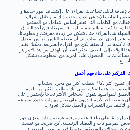
بالإضافة لذلك، تساعدك القراءة على إكتشاف أمور جديدة و
تطوير الجانب الإبداعي لديك. يحدث ذلك من خلال إشراك
خيالك مع الكلمات التي تعتبر أساس التعامل مع المجتمع.
لذلك، إذا كنت تتطلع لتنمية المعرفة سريعًا، فإن أحد الطرق
السهلة هي القراءة حتى تتمكن من زيادة معرفتك و معلوماتك.
و تشير إحدى الدراسات إلى أن معظم الناس يقرأون بمعدل
250 كلمة في الدقيقة. لكن مع القراءة السريعة، يمكنك تقليل
هذا الوقت إلى النصف. تذكر فقط أن الهدف من هذا الامر هو
مساعدتك في الحصول على المزيد من المعلومات بشكل
أسرع.
2- التركيز على بناء فهم أعمق
أن تصبح أكثر ذكاءًا يتطلب أكثر من مجرد إستيعاب
المعلومات. هذه الحكمة تعني أنك تتطلب الكثير من الفهم
العميق للمواضيع. يتفوق الأشخاص الأكثر نجاحًا بإستمرار على
أي شخص آخر لأنهم قادرون على تعلم مهارات جديدة بسرعة
و التكيف من التغييرات و العمل بشكل تعاوني.
إعمل دائمًا على بناء قاعدة معرفية عميقة و ذات مغزى حول
بعض الموضوعات و القضايا الرئيسية. كن صريحًا مع نفسك
بشأن المجالات التي تكون ضعيفًا فيها و إسعى إلى تعزيز