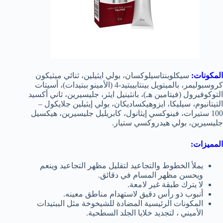
المكونات:
سيكلوبنتاسيلوكسان، بولي ايثيلين، ثنائي ميثيكون
كروسبوليمر، بالميتويل بينتابيبتيد-4 (الأمينو ببتيدات)، أسيتات
التوكوفيرول (فيتامين هـ)، بانثينيل ايثر، جليسيرين، ثاني أكسيد
التيتانيوم، سيليكا، ايزوهيكساديكان، بولي إيثيلين جلايكول –
100 ستيرات، فينوكسي إيثانول، كابريليل جليسيرين، هيكسيل
جليسيرين، بولي هيدروكسي ستيار.
المميزات:
يملأ الخطوط والتجاعيد لتقليل مظهر التجاعيد و
ينعم
ويحسن مظهر المسام
في دقائق.
لا يترك طبقة غير لامعة.
أنبوب ذو رأس دقيق لاستهدام مناطق معينه.
المكونات الرئيسية المضادة للشيخوخة مثل الببتيدات
الأميني ، لتجديد خلايا الجلد السطحية.