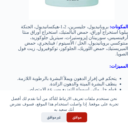
المكونات:
بروبانيديول، جليسرين، 1،2-هيكسانيديول، الجنكة
بيلوبا استخراج أوراق، حمض البالمتيك، استخراج أوراق منثا
أرفينسيس، سوربيتان إيزوستيرات، سيتريل جلوكوزيد،
منتوكسي بروبانيديول، الخل / الأسيتوم / فينايجري، حمض
الميريستيك، حمض اللوريك، الجلوكوز، توكوفيرول، زيت فول
الصويا.
المميزات:
يتحكم في إفراز الدهون ويملأ البشرة بالرطوبة اللازمة.
ينظف البشرة الميتة والدهون الزائدة.
قوام جل مائي لسهولة التوزيع وسرعة الامتصاص.
يمنحك شعور بالانتعاش
بدون رائحة صناعية.
نحن نستخدم ملفات تعريف الارتباط للتأكد من أننا نقدم لك أفضل
مناسب للبشرة الحساسة.
تجربة على موقعنا. إذا واصلت استخدام هذا الموقع، فسوف نفترض
لا يسبب تهيج.
أنك سعيد به
منخفض الأس الهيدروجيني ، ليطابق لرجة الحموضة
الطبيعية للبشرة.
موافق
غير موافق
مختبر من قبل أطباء الأمراض الجلدية