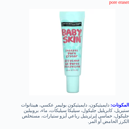
pore eraser
المكونات:
دايميثيكون، دايميثيكون بوليمر عكسي، هيبتانوات
ستيريل، كابريليل جليكول، سيليكا سيليكات، ماء، بروبيلين
جليكول، خماسي إيرثريتيل رباعي أيزو ستيارات، مستخلص
الكرز الحامض أو المر.