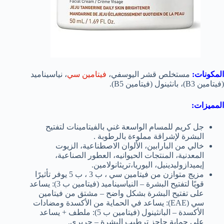
المكونات:
مستخلص قشر اليوسفي،
فيتامين سي
،
نياسيناميد
(فيتامين B3)، بانثينول (فيتامين B5).
المميزات:
جل كريم للمسام الواسعة غني بالفيتامينات لتفتيح
البشرة لإشراقة مملوءة بالرطوبة
.
خالي من البارابين،
الألوان الاصطناعية،
ال
زيوت
المعدنية،
ال
منتجات الحيوانيه، ال
عطور الصناعية،
إيميدازوليدينيل، اليوريا،
تريثانولامين.
مزيج متوازن من فيتامين سي ، ب 3 ، ب 5 يوفر تأثيرًا
قويًا لتفتيح البشرة
– النياسيناميد (فيتامين ب 3): يساعد
على تفتيح البشرة بشكل واضح
– مشتق من فيتامين
سي (EAE): يساعد في الحماية من الأكسدة ومضادات
الأكسدة
– البانثينول (فيتامين ب 5): ملطف + يساعد
على حماية حاجز ترطيب البشرة
– حريري.