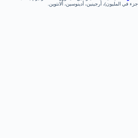
جزء في المليون)، أرجينين، أدينوسين، ألانتوين.