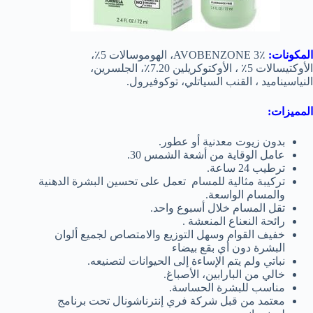
المكونات:
AVOBENZONE 3٪، الهوموسالات 5٪،
الأوكتيسالات 5٪ ، الأوكتوكريلين 7.20٪
، الجلسرين،
النياسيناميد ، القنب السياتلي
، توكوفيرول.
المميزات:
بدون زيوت معدنية أو
عطور.
عامل الوقاية من أشعة الشمس 30.
ترطيب 24 ساعة.
تركيبة مثالية للمسام تعمل على تحسين البشرة الدهنية
والمسام الواسعة.
تقل المسام خلال أسبوع واحد.
رائحة النعناع المنعشة .
خفيف القوام وسهل التوزيع والامتصاص لجميع ألوان
البشرة دون أي بقع بيضاء
نباتي
ولم يتم الإساءة إلى الحيوانات لتصنيعه.
خالي من البارابين، الأصباغ.
مناسب للبشرة الحساسة.
معتمد من قبل شركة فري إنترناشونال تحت برنامج