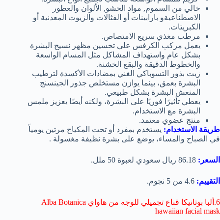
خالي من السموم, مواد الحشو, الألوان والعطور
الاصطناعيةو بارابينات أو الفثالات والزيوت المعدنية أو
الكبريتات.
مرطب مغذي سريع الامتصاص.
يعمل مركب الكرفس علي تحسين مظهر نسيج البشرة
بشكل عام واستهداف المشاكل مثل المسام الواسعة
والخطوط الدقيقة والبقع الخشنة.
زيت بذور التسوباكي الغني بمضادات الأكسدة لترطيب
البشرة بعمق، بينما يوازن مستخلص جذور الجينسنج
المنعش البشرة بشكل طبيعي.
يعطي تأثيرًا فوريًا على البشرة، ولكنه أيضًا يعزيز ملمس
البشرة مع الاستخدام.
منتج عضوي معتمد.
طريقة الاستخدام:
يستخدم بمفرد أو تحت المكياج مرتين يومياً
في الصباح والمساء، يوضع على بشرة نظيفة مغسولة .
السعر:
86.18 ريال سعودي لعبوة 50 ملل.
التقييم:
4.6 من 5 نجوم.
6.ألبا بوتانيكا قناع تجميلي للوجه من هاواي Alba Botanica
hawaiian facial mask