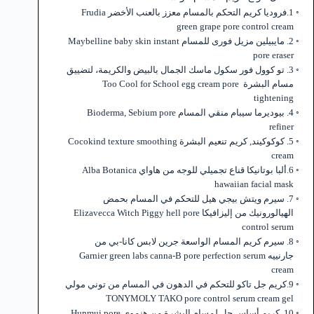
1.فروديا كريم التحكم بالمسام معزز بالعنب الأخضر Frudia
green grape pore control cream
2. مايبيلين مزيل فورى للمسام Maybelline baby skin instant
pore eraser
3. تو كوول فور سكول ماسك الجمال بالبيض والكريمة، لتضييق
مسام البشرة Too Cool for School egg cream pore
tightening
4. بيوديرما سيبام منقي المسام Bioderma, Sebium pore
refiner
5. كوكوكيند, كريم تنعيم البشرة Cocokind texture smoothing
cream
6.ألبا بوتانيكا قناع تجميلي للوجه من هاواي Alba Botanica
hawaiian facial mask
7. سيرم ويتش بيجي هيل للتحكم في المسام بحمض
الهيالورونيك من إليزافيكا Elizavecca Witch Piggy hell pore
control serum
8. سيرم كريم المسام الواسعة جرين لابس كانا-بي من
جارنييه Garnier green labs canna-B pore perfection serum
cream
9.كريم جل تاكو للتحكم في الدهون في المسام من توني مولي
TONYMOLY TAKO pore control serum cream gel
10. كريم أساس جل لمسام البشرة من هنموي Hunmui pore