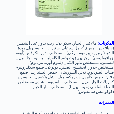
المكونات:
ماء ثمار الخيار, سكوالان, زيت بذور عباد الشمس
(هليانثوس أنوس), كحول سيتيلي, ستيرات الجليسيريل, زبدة
الشيا (بوتيروسبيرموم باركي), مستخلص بذور الكرفس (أبيوم
جرافيولينس), أرجينين, زيت بذور الكاميليا اليابانية¹, جلسيرين,
ليسيثين, مستخلص بذور الكتان (لينوم أوزيتاتيزيموم),
مستخلص جذور الجينسنج الصيني, بولولان, صمغ سكليروتيوم,
فيتات الصوديوم, ثلاثي السوربيتان, حمض الستياريك, صمغ
زنتان, حمض كابريل هيدروكساميك, إيثيل هكسيل الجليسرين,
كابريلات الجليسريل, مستخلص تاناسيتوم الشائع, مستخلص
النعناع الفلفلي (مينثا بيبريتا), مستخلص ثمار الخيار
(كوكوميس ساتيفوس).
المميزات:
كريم للمسام الواسعة مناسب لجميع أنواع البشرة.