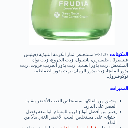
المكونات:
81.37% مستخلص ثمار الكرمة النبيذية (فيتيس
فينيفيرا) ، جليسرين، بانثينول، زيت الخروع، زيت نواة
المشمش، زيت بذور العنب، زيت بذور الجريب فروت، زيت
بذور المانجا، زيت بذور الرمان، زيت بذور الطماطم،
توكوفيرول.
المميزات:
مشتق من الفاكهة بمستخلص العنب الأخضر بتقنية
العصر على البارد.
يعتبر من أفضل أنواع كريم للمسام الواسعة بفضل
احتوائه على مستخلص العنب الأخضر الغني بدلًا من
الماء.
يعمل على
قفل المسام بفاعلية
ويجعل البشرة ناعمة