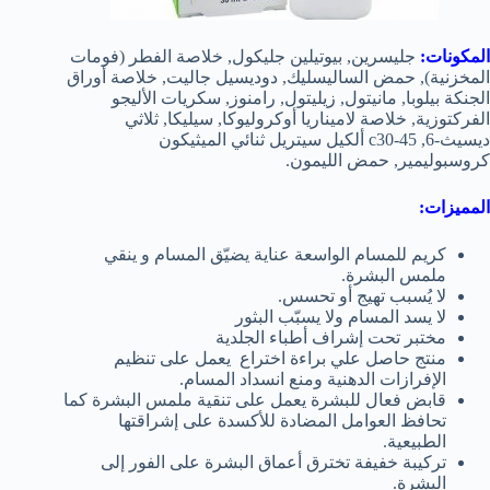
المكونات:
جليسرين, بيوتيلين جليكول, خلاصة الفطر (فومات
المخزنية), حمض الساليسليك, دوديسيل جاليت, خلاصة أوراق
الجنكة بيلوبا, مانيتول, زيليتول, رامنوز, سكريات الأليجو
الفركتوزية, خلاصة لاميناريا أوكروليوكا, سيليكا, ثلاثي
ديسيث-6, c30-45 ألكيل سيتريل ثنائي الميثيكون
كروسبوليمير, حمض الليمون.
المميزات:
كريم للمسام الواسعة عناية يضيّق المسام و ينقي
ملمس البشرة.
لا يُسبب تهيج أو تحسس.
لا يسد المسام ولا يسبّب البثور
مختبر تحت إشراف أطباء الجلدية
منتج حاصل علي براءة اختراع يعمل على تنظيم
الإفرازات الدهنية ومنع انسداد المسام.
قابض فعال للبشرة يعمل على تنقية ملمس البشرة كما
تحافظ العوامل المضادة للأكسدة على إشراقتها
الطبيعية.
تركيبة خفيفة تخترق أعماق البشرة على الفور إلى
البشرة.