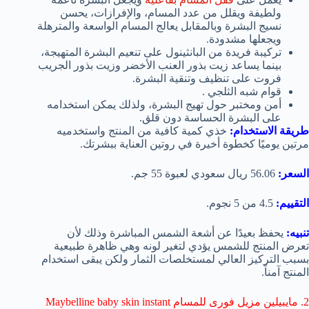
ولطيفة ويقلل من عدد المسام، والإفرازات، يحسن
نسيج البشرة وبالمقابل يعالج المسام الواسعة والمترهلة
ويجعلها مشدودة.
تركيبة فريدة من البانثينول على تنعيم البشرة المتهيجة،
بينما يساعد زيت بذور العنب الأخضر وزيت بذور الجريب
فروت على تنظيف وتنقية البشرة.
قوام شبه الثلجي .
أمن ومختبر حول تهيج البشرة، ولذلك يمكن استخدامه
على البشرة الحساسة دون قلق.
طريقة الاستخدام:
خذي كمية كافية من المنتج واستخدميه
مرتين يوميًا كخطوة أخيرة في روتين العناية ببشرتك.
السعر:
56.06 ريال سعودي لعبوة 55 جم.
التقييم:
4.5 من 5 نجوم.
تنبيه:
يحفظ بعيدًا عن أشعة الشمس المباشرة وذلك لأن
تعرض المنتج للشمس يؤدي لتغير لونه وهي ظاهرة طبيعية
بسبب التركيز العالي لمستخلصات الثمار ولكن يبقى استخدام
المنتج آمناً.
2. مايبيلين مزيل فورى للمسام Maybelline baby skin instant