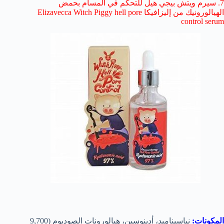
7. سيرم
ويتش بيجي هيل
للتحكم في المسام بحمض
الهيالورونيك من إليزافيكا Elizavecca Witch Piggy hell pore
control serum
المكونات:
نياسيناميد، أدينوسين، هيالورونات الصوديوم (9,700