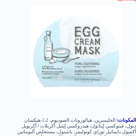
المكونات:
الجليسرين، هيالورونات الصوديوم، 1،2-هيكسان
ديول، فينوكسي إيثانول، هيدروكسي إيثيل أكريلات / أكريويل
أكميول دايماثيل توراي كوبوليمر، بانثينول، مستخلص ألبوماتين