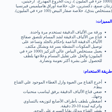
(1000 جزء في المليون )، زيت الخروع المهدرج، أرجينين،
زنتان صمغ، دكسترين، خل، خلاصة أوراق هاميلميس فيرنسيا
(مستخلص بندق)، خلاصة صفار البيض (100 جزء في المليون).
المميزات:
ورقة من الألياف الدقيقة تستخدم مرة واحدة.
قناع من الألياف الدقيقة لشد المسام
تلتصق صفائح
الألياف الدقيقة الناعمة بإحكام بالجلد وتساعد على
توصيل المكونات النشطة بسرعة وبشكل مكثف.
يعمل مستخلص البياض عالي التركيز (1000 جزء في
المليون) والخل على تقليل المسام وعلاجها بلطف
للحصول على بشرة أكثر نعومة ونضارة.
طريقة الاستخدام:
أخرج القناع من العبوة وازل الغطاء الموجود علي القناع
ببطء.
ضعي قناع الألياف الدقيقة برفق ليناسب منحنيات
وجهك.
اضغطي بلطف بأطراف الأصابع لتوزيعه بالتساوي
واتركيه لمدة 10-20 دقيقة.
يقشر القناع ويدلك بقايا السيرم على الوجه.