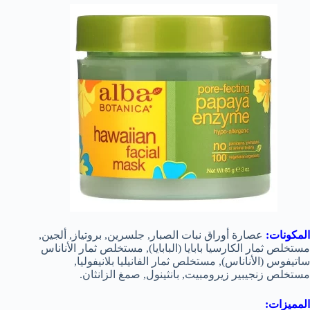
المكونات:
عصارة أوراق نبات الصبار, جلسرين, بروتياز, ألجين,
مستخلص ثمار الكارسيا بابايا (البابايا), مستخلص ثمار الأناناس
ساتيفوس (الأناناس), مستخلص ثمار الفانيليا بلانيفوليا,
مستخلص زنجيبير زيرومبيت, بانثينول, صمغ الزانثان.
المميزات: