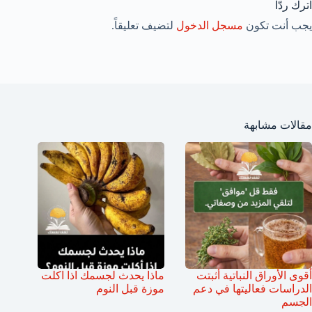
اترك ردّاً
يجب أنت تكون
مسجل الدخول
لتضيف تعليقاً.
مقالات مشابهة
أقوى الأوراق النباتية أثبتت
ماذا يحدث لجسمك اذا اكلت
الدراسات فعاليتها في دعم
موزة قبل النوم
الجسم