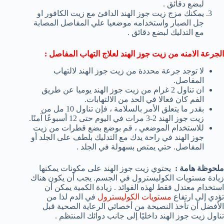
لبضع دقائق .
يمكنك مزج زيت جوز الهند الدافئ مع زيت الكافور او
جل الصبار واستخدامه موضعيا علي المفاصل المصابة
مع التدليك لبضع دقائق .
الجرعة الامنه من زيت جوز الهند لعلاج التهاب المفاصل
:
لا توجد جرعة محددة من زيت جوز الهند لالتهاب
المفاصل.
ان تناول 2 غرام من زيت جوز الهند يوميا عن طريق
الفم كان فعالا في الحد من الالتهابات.
بقدر ما يتعلق الأمر بالسلامة ، فإن تناول 10 مل من
زيت جوز الهند 2-3 مرات في اليوم حتى 12 أسبوعًا آمنًا.
للاستخدام الموضعي ، قم بوضع بضع قطرات من زيت
جوز الهند في راحة يدك مع التدليك بلطف على الجلد أو
المفاصل. حتي يمتص بسهولة في الجلد .
ملحوظة هامة
:
يحتوي زيت جوز الهند على مكونات يمكنها
زيادة مستويات الكوليسترول في الجسم. يجب أن يكون هناك
استخدام معتدل فقط لهذه الفوائد . زيادة الكمية يمكن أن
تؤدي إلى ارتفاع
مستويات الكوليسترول
في الدم لذا من
الأفضل أن تأخذ النصيحة من أخصائي الرعاية الصحية قبل
تناول زيت جوز الهند داخليًا إلى جانب دوائك المنتظم .