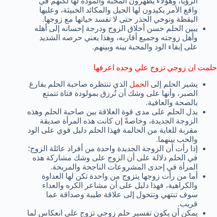
الرؤيا، وهؤلاء يظهرون المحبة والمودة لها لكنهم في
واقع الأمر يكيدون لها الحيل والمكائد الخبيثة، وعليها
اليقظة وتوخي الحذر حتى لا تفسد حياتها مع زوجها.
يبين الحلم حسن أخلاق الزوج ودرجة إحسانه إلى أهله
وأهل زوجته وجميع أقاربه، وهذا يعني حرصه الشديد
على إبقاء الود والمحبة بينه وبينهم.
حلمت ان زوجي تزوج علي وحده اعرفها
يشير الحلم إلى
الحمل
الذي تنتظره صاحبة الحلم بفارغ
الصبر، وأنها على وشك أن تُرزق بمولودة فتاة تتمتع
بالصحة والعافية.
يدل الحلم على مدى قوة العلاقة بين صاحبة الحلم وهذه
الزوجة الجديدة، وخاصةً إن كانت هذه المرأة صديقة
مقربة للغاية من الحالمة فهذا الحلم دليل قوي على الود
والحب بينهما.
إذا رأت أن الزوجة الجديدة واحدة من أفراد عائلة الزوج؛
في الحلم دلالة على أن الزوج على وشك مشاركة هذه
المرأة في إحدى المشروعات الناجحة والمربحة.
أما من رأت زوجها يتزوج من واحدة تكن لها العداوة
والكراهية، فهذا دليل على أن مشاعر الكره والعداء
سوف تنتهي وتتحول إلى علاقة طيبة وصداقة عما
قريب.
يمكن أن يكون تفسير حلم زوجي تزوج علي انعكاس لما