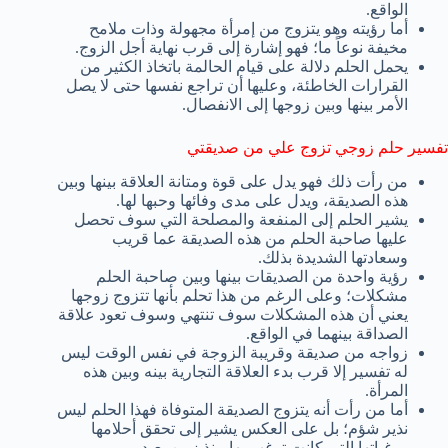
الواقع.
أما رؤيته وهو يتزوج من إمرأة مجهولة وذات ملامح
مخيفة نوعاً ما؛ فهو إشارة إلى قرب نهاية أجل الزوج.
يحمل الحلم دلالة على قيام الحالمة باتخاذ الكثير من
القرارات الخاطئة، وعليها أن تراجع نفسها حتى لا يصل
الأمر بينها وبين زوجها إلى الانفصال.
تفسير حلم زوجي تزوج علي من صديقتي
من رأت ذلك فهو يدل على قوة ومتانة العلاقة بينها وبين
هذه الصديقة، ويدل على مدى وفائها وحبها لها.
يشير الحلم إلى المنفعة والمصلحة التي سوف تحصل
عليها صاحبة الحلم من هذه الصديقة عما قريب
وسعادتها الشديدة بذلك.
رؤية واحدة من الصديقات بينها وبين صاحبة الحلم
مشكلات؛ وعلى الرغم من هذا تحلم بأنها تتزوج زوجها
يعني أن هذه المشكلات سوف تنتهي وسوف تعود علاقة
الصداقة بينهما في الواقع.
زواجه من صديقة وقريبة الزوجة في نفس الوقت ليس
له تفسير إلا قرب بدء العلاقة التجارية بينه وبين هذه
المرأة.
أما من رأت أنه يتزوج الصديقة المتوفاة فهذا الحلم ليس
نذير شؤم؛ بل على العكس يشير إلى تحقق أحلامها
ورغباتها التي كانت ترغب بها منذ زمن بعيد.