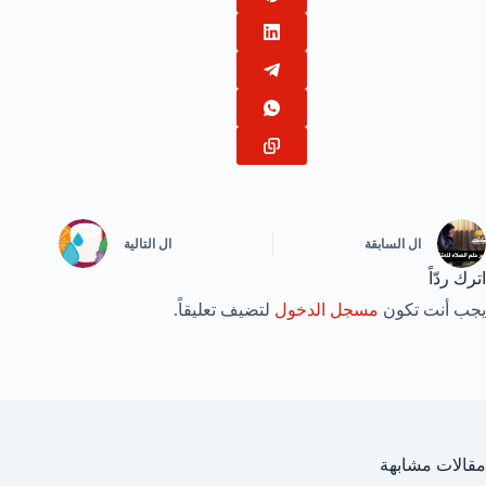
ال
السابقة
ال
التالية
اترك ردّاً
يجب أنت تكون
مسجل الدخول
لتضيف تعليقاً.
مقالات مشابهة