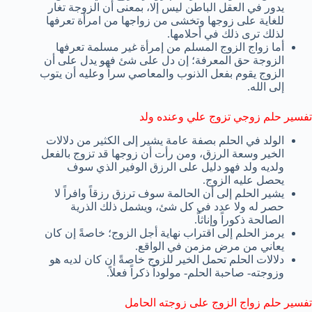
يدور في العقل الباطن ليس إلا، بمعنى أن الزوجة تغار
للغاية على زوجها وتخشى من زواجها من امرأة تعرفها
لذلك ترى ذلك في أحلامها.
أما زواج الزوج المسلم من إمرأة غير مسلمة تعرفها
الزوجة حق المعرفة؛ إن دل على شئ فهو يدل على أن
الزوج يقوم بفعل الذنوب والمعاصي سراً وعليه أن يتوب
إلى الله.
تفسير حلم زوجي تزوج علي وعنده ولد
الولد في الحلم بصفة عامة يشير إلى الكثير من دلالات
الخير وسعة الرزق، ومن رأت أن زوجها قد تزوج بالفعل
ولديه ولد فهو دليل على الرزق الوفير الذي سوف
يحصل عليه الزوج.
يشير الحلم إلى أن الحالمة سوف ترزق رزقاً وافراً لا
حصر له ولا عدد في كل شئ، ويشمل ذلك الذرية
الصالحة ذكوراً وإناثاً.
يرمز الحلم إلى اقتراب نهاية أجل الزوج؛ خاصةً إن كان
يعاني من مرض مزمن في الواقع.
دلالات الحلم تحمل الخير للزوج خاصةً إن كان لديه هو
وزوجته- صاحبة الحلم- مولوداً ذكراً فعلاً.
تفسير حلم زواج الزوج على زوجته الحامل