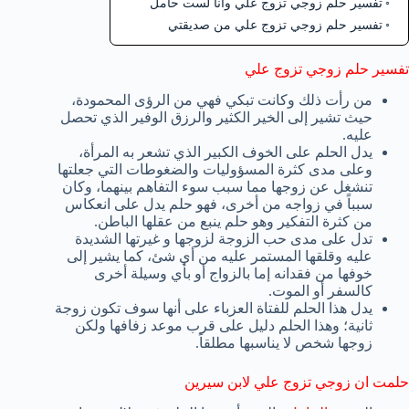
تفسير حلم زوجي تزوج علي وانا لست حامل
تفسير حلم زوجي تزوج علي من صديقتي
تفسير حلم زوجي تزوج علي
من رأت ذلك وكانت تبكي فهي من الرؤى المحمودة،
حيث تشير إلى الخير الكثير والرزق الوفير الذي تحصل
عليه.
يدل الحلم على الخوف الكبير الذي تشعر به المرأة،
وعلى مدى كثرة المسؤوليات والضغوطات التي جعلتها
تنشغل عن زوجها مما سبب سوء التفاهم بينهما، وكان
سبباً في زواجه من أخرى، فهو حلم يدل على انعكاس
من كثرة التفكير وهو حلم ينبع من عقلها الباطن.
تدل على مدى حب الزوجة لزوجها و غيرتها الشديدة
عليه وقلقها المستمر عليه من أي شئ، كما يشير إلى
خوفها من فقدانه إما بالزواج أو بأي وسيلة أخرى
كالسفر أو الموت.
يدل هذا الحلم للفتاة العزباء على أنها سوف تكون زوجة
ثانية؛ وهذا الحلم دليل على قرب موعد زفافها ولكن
زوجها شخص لا يناسبها مطلقاً.
حلمت ان زوجي تزوج علي لابن سيرين