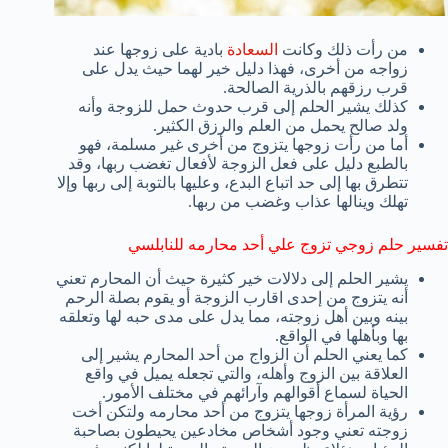
من رأت ذلك وكانت
السعادة
بادية على زوجها عند
زواجه من أخرى، فهذا دليل خير لهما حيث يدل على
قرب رزقهم بالذرية الصالحة.
كذلك يشير الحلم إلى قرب حدوث حمل للزوجة وأنه
ولد صالح يحمل من العلم والرزق الكثير.
أما من رأت زوجها يتزوج من أخرى غير مسلمة، فهو
بالطبع دليل على فعل الزوجة لأفعال تغضب ربها، وقد
تتطرق بها إلى حد اتباع البدع، وعليها بالتوبة إلى ربها وإلا
تهلك وينالها عذاب وغضب من ربها.
تفسير حلم زوجي تزوج علي أحد محارمه للنابلسي
يشير الحلم إلى دلالات خير كثيرة حيث أن المحارم تعني
أنه يتزوج من إحدى اقارب الزوجة أو يقوم بصلة الرحم
بينه وبين أهل زوجته، مما يدل على مدى حبه لها وتعلقه
بها وبأهلها في الواقع.
كما يعني الحلم أن الزواج من أحد المحارم يشير إلى
العلاقة بين الزوج وأهله، والتي تجعله يميل في واقع
الحياة لسماع أقوالهم وآرائهم في مختلف الأمور.
رؤية المرأة زوجها يتزوج من أحد محارمه ولتكن أخت
زوجته تعني وجود أشخاص مخادعين يحيطون بصاحبة