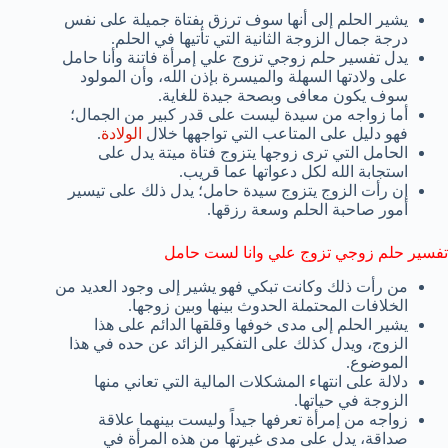
يشير الحلم إلى أنها سوف ترزق بفتاة جميلة على نفس
درجة جمال الزوجة الثانية التي تأتيها في الحلم.
يدل تفسير حلم زوجي تزوج علي إمرأة فاتنة وأنا حامل
على ولادتها السهلة والميسرة بإذن الله، وأن المولود
سوف يكون معافى وبصحة جيدة للغاية.
أما زواجه من سيدة ليست على قدر كبير من الجمال؛
فهو دليل على المتاعب التي تواجهها خلال
الولادة
.
الحامل التي ترى زوجها يتزوج فتاة ميتة يدل على
استجابة الله لكل دعواتها عما قريب.
إن رأت الزوج يتزوج سيدة حامل؛ يدل ذلك على تيسير
أمور صاحبة الحلم وسعة رزقها.
تفسير حلم زوجي تزوج علي وانا لست حامل
من رأت ذلك وكانت تبكي فهو يشير إلى وجود العديد من
الخلافات المحتملة الحدوث بينها وبين زوجها.
يشير الحلم إلى مدى خوفها وقلقها الدائم على هذا
الزوج، ويدل كذلك على التفكير الزائد عن حده في هذا
الموضوع.
دلالة على انتهاء المشكلات المالية التي تعاني منها
الزوجة في حياتها.
زواجه من إمرأة تعرفها جيداً وليست بينهما علاقة
صداقة، يدل على مدى غيرتها من هذه المرأة في