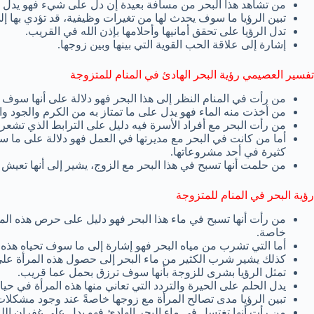
من تشاهد هذا البحر من مسافة بعيدة إن دل على شيء فهو يدل عل
تبين الرؤيا ما سوف يحدث لها من تغيرات وظيفية، قد تؤدي بها إ
تدل الرؤيا على تحقق أمانيها وأحلامها بإذن الله في القريب.
إشارة إلى علاقة الحب القوية التي بينها وبين زوجها.
تفسير العصيمي رؤية البحر الهادئ في المنام للمتزوجة
من رأت في المنام النظر إلى هذا البحر فهو دلالة على أنها سوف 
من أخذت منه الماء فهو يدل على ما تمتاز به من الكرم والجود وا
من رأت البحر مع أفراد الأسرة فيه دليل على الترابط الذي تشعر
أما من كانت في البحر مع مديرتها في العمل فهو دلالة على ما 
كثيرة في أحد مشروعاتها.
من حلمت أنها تسبح في هذا البحر مع الزوج، يشير إلى أنها تعيش أفض
رؤية البحر في المنام للمتزوجة
من رأت أنها تسبح في ماء هذا البحر فهو دليل على حرص هذه ال
خاصة.
أما التي تشرب من مياه البحر فهو إشارة إلى ما سوف تحياه هذه
كذلك يشير شرب الكثير من ماء البحر إلى حصول هذه المرأة على 
تمثل الرؤيا بشرى للزوجة بأنها سوف ترزق بحمل عما قريب.
يدل الحلم على الحيرة والتردد التي تعاني منها هذه المرأة في حيات
تبين الرؤيا مدى تصالح المرأة مع زوجها خاصةً عند وجود مشكلات
من رأت أنها تغتسل في ماء البحر الهادئ فهو يدل على غفران الله 