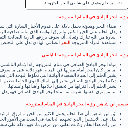
تفسير حلم وقوف على شاطئ البحر للمتزوجة
رؤية البحر الهادئ في المنام للمتزوجة
صفاء البحر وهدوئه يحمل دلالة على قدوم الأخبار السارة التي سوف
يدل الحلم على الخير الكثير والرزق الواسع الذي تناله صاحبة الرؤي
إشارة من الله تبارك وتعالى أنه سوف يرزقها الذرية الصالحة التقية
مشاهدة المرأة المتزوجة
البحر
الصافي الهادئ تدل على التخلص من
رؤية البحر الهادئ في المنام للمتزوجة للنابلسي
مياه البحر الهادئ الصافي في منام المتزوجة رآه الإمام النابلسي
أما من كان البحر أمام منزلها في المنام، فهو دلالة على ما سوف ي
يشير الحلم إلى الحياة السعيدة الهانئة التي تملؤها البهجة التي تحياه
دلالة البحر الهادئ الصافي تشير إلى الملك القوي الجاه العظيم ال
يشير الحلم إلى اقترابها من تحقيق أحلامها وأهدافها وأمنياتها.
أما من ترى نفسها تشرب من ماء البحر الهادئ الصافي فهو يدل عل
تفسير ابن شاهين رؤية البحر الهادئ في المنام للمتزوجة
بيّن ابن شاهين أن هذا الحلم يحمل الكثير من الخير والرزق الرائية
يدل على الاستقرار الذي تشهده الحالمة في العديد من الأمور الحيا
من رأت هذا الحلم وكانت تعاني من مرض ما، فهو دلالة على شفائه