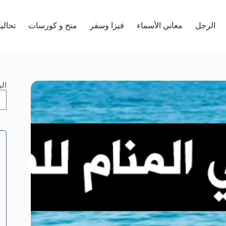
الرجل
معاني الأسماء
فيزا وسفر
منح و كورسات
تحالي
ال