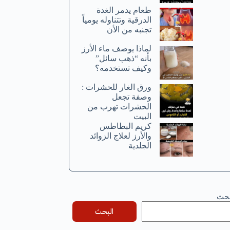
طعام يدمر الغدة
الدرقية وتتناوله يومياً
تجنبه من الأن
لماذا يوصف ماء الأرز
بأنه “ذهب سائل”
وكيف تستخدمه؟
ورق الغار للحشرات :
وصفة تجعل
الحشرات تهرب من
البيت
كريم البطاطس
والأرز لعلاج الزوائد
الجلدية
بحث
البحث