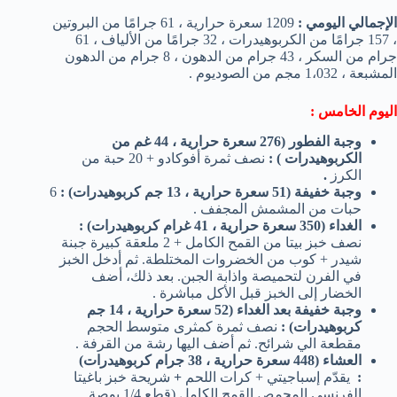
الإجمالي اليومي :
1209 سعرة حرارية ، 61 جرامًا من البروتين
، 157 جرامًا من الكربوهيدرات ، 32 جرامًا من الألياف ، 61
جرام من السكر ، 43 جرام من الدهون ، 8 جرام من الدهون
المشبعة ، 1،032 مجم من الصوديوم .
اليوم الخامس :
وجبة الفطور (276 سعرة حرارية ، 44 غم من
الكربوهيدرات )
:
نصف ثمرة أفوكادو + 20 حبة من
الكرز
.
وجبة خفيفة (51 سعرة حرارية ، 13 جم كربوهيدرات)
:
6
حبات من المشمش المجفف .
الغداء (350 سعرة حرارية ، 41 غرام كربوهيدرات)
:
نصف خبز بيتا من القمح الكامل + 2 ملعقة كبيرة جبنة
شيدر + كوب من الخضروات المختلطة. ثم أدخل الخبز
في الفرن لتحميصة واذابة الجبن. بعد ذلك، أضف
الخضار إلى الخبز قبل الأكل مباشرة .
وجبة خفيفة بعد الغداء (52 سعرة حرارية ، 14 جم
كربوهيدرات)
:
نصف ثمرة كمثرى متوسط الحجم ​​
مقطعة الي شرائح. ثم أضف اليها رشة من القرفة .
العشاء (448 سعرة حرارية ، 38 جرام كربوهيدرات)
:
يقدّم إسباجيتي + كرات اللحم
+
شريحة خبز باغيتا
الفرنسي المحمص القمح الكامل (قطع 1/4 بوصة