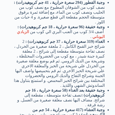
وجبة الفطور (294 سعرة حرارية ، 41 جم كربوهيدرات)
:
نصف كوب من الشوفان المطبوخ مع نصف كوب من
الحليب ونصف كوب من الماء
.
مع إضافة ثمرة برقوق
متوسطة الحجم مقطعة الي قطع صغيرة. و 4 حبات من
اللوز .
وجبة خفيفة (96 سعرة حرارية ، 18 جم كربوهيدرات)
:
أضف 3/4 كوب من العنب البري الي كوب من
الزبادي
اليوناني
.
الغداء (319 سعرة حرارية ، 37 جم كربوهيدرات)
:
2
شرائح خبز القمح الكامل ، 2 ملعقة صغيرة من الخردل ،
نصف تفاحة متوسطة مقطعة إلى شرائح ، 2 معلقة
كبيرة جبنة شيدر ، مع كوب من الخضروات المختلطة ،
وشريحة من الديك الرومي. ثم قم بوضع معلقة صغيرة
من الخردل علي شريحة من الخبز والمعلقة الاخري
علي شريحة الخبز الاخري. ثم قم بتحميصها واضف اليها
الجبنة وشرائح التفاح والديك الرومي والخضروات
المختلفة بين شرائح الخبز المحمص. و استمتع بتناول هذا
الساندوتش الشهي واللذيذ .
وجبة خفيفة بعد الغداء (58 سعرة حرارية ، 16 جم
كربوهيدرات)
:
نصف تفاحة متوسطة ، مقطعة إلى
شرائح. مضاف اليها نصف معلقة صغيرة من العسل. و
رشة قرفة .
وجبة العشاء (417 سعرة حرارية ، 54 جم من
الكربوهيدرات) :
5 كوب حساء خضروات ، مع شريحة