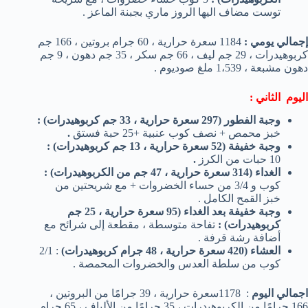
توست مضاف اليها الروز ماري بجبنة الماعز .
إجمالي يومي :
1184 سعرة حرارية ، 60 جرام بروتين ، 166 جم
كربوهيدرات ، 29 جم ليف ، 66 جم سكر ، 35 جم دهون ، 9 جم
دهون مشبعة ، 1،539 ملغ صوديوم .
اليوم الثاني :
وجبة الفطور (297 سعرة حرارية ، 33 جم كربوهيدرات)
:
خبز محمص + نصف كوب عنبية +25 حبة فستق
.
وجبة خفيفة
(52 سعرة حرارية ، 13 جم كربوهيدرات)
:
10 حبات من الكرز
.
الغداء (314 سعرة حرارية ، 47 جم من الكربوهيدرات)
:
كوب و 3/4 من حساء الخضروات + مع شريحتين من
خبز القمح الكامل .
وجبة خفيفة بعد الغداء
(95 سعرة حرارية ، 25 جم
كربوهيدرات)
:
تفاحة متوسطة ، مقطعة إلى شرائح مع
أضافة رشة قرفة .
العشاء (420 سعرة حرارية ، 48 جرام كربوهيدرات)
: 2/1
كوب من سلطة العدس والخضروات المحمصة .
اجمالي اليوم
: 1178سعرة حرارية ، 39 جرامًا من البروتين ،
166 جرامًا من الكربوهيدرات ، 35 جرامًا من الألياف ، 65 جرام