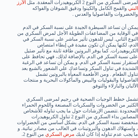
لمرضى السكري من النوع 2 الكربوهيدرات المعقدة. مثل
الأرز
البني
والقمح الكامل والكينوا ودقيق الشوفان والفواكه
والخضروات والفاصوليا والعدس .
يمكن أن تساعد السيطرة الجيدة على نسبة السكر في الدم
في الوقاية من المضاعفات الطويلة الأجل لمرض السكري من
النوع الثاني. ليس للدهون تأثير مباشر على نسبة السكر في
الدم، لكنها يمكن أن تكون مفيدة في إبطاء امتصاص
الكربوهيدرات. كما يوفر البروتين طاقة ثابتة مع تأثير ضئيل
على نسبة السكر في الدم. بالإضافة لذلك، فهي تحافظ على
استقرار نسبة السكر في الدم. و يمكن أن تساعد في الرغبة
الشديدة في تناول السكر وتساعدك علي الشعور بالشبع بعد
تناول الطعام . ومن الأطعمة المعبأة بالبروتين تشمل
الفاصوليا والبقوليات والبيض والمأكولات البحرية و منتجات
الألبان والبازلاء والتوفو.
تشمل خطط الوجبات الصحية في رجيم لمرضى السكري
الكثير من الخضروات والسكريات المصنعة واللحوم الحمراء
المحدودة .تتضمن الإرشادات حول ما يجب تناوله للأشخاص
المصابين بداء السكري من النوع 2 تناول الكربوهيدرات
منخفضة نسبة السكر في الدم. بشكل أساسي من الخضراوات
، واستهلاك الدهون والبروتينات في الغالب من مصادر نباتية. و
ما يجب عدم تناوله إذا كان لديك
مرض السكري
من النوع 2.