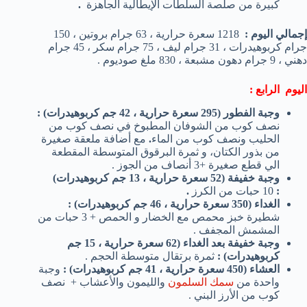
كبيرة من صلصة السلطات الإيطالية الجاهزة
.
إجمالي اليوم :
1218 سعرة حرارية ، 63 جرام بروتين ، 150
جرام كربوهيدرات ، 31 جرام ليف ، 75 جرام سكر ، 45 جرام
دهني ، 9 جرام دهون مشبعة ، 830 ملغ صوديوم .
ال
يوم الرابع :
وجبة الفطور (295 سعرة حرارية ، 42 جم كربوهيدرات)
:
نصف كوب من الشوفان المطبوخ في نصف كوب من
الحليب ونصف كوب من الماء
.
مع أضافة ملعقة صغيرة
من بذور الكتان، و ثمرة البرقوق المتوسطة المقطعة
الي قطع صغيرة +3 أنصاف من الجوز .
وجبة خفيفة (52 سعرة حرارية ، 13 جم كربوهيدرات)
:
10 حبات من الكرز
.
الغداء (350 سعرة حرارية ، 46 جم كربوهيدرات)
:
شطيرة خبز محمص مع الخضار و الحمص + 3 حبات من
المشمش المجفف .
وجبة خفيفة بعد الغداء (62 سعرة حرارية ، 15 جم
كربوهيدرات)
:
ثمرة برتقال متوسطة الحجم .
العشاء (450 سعرة حرارية ، 41 جم كربوهيدرات)
:
وجبة
واحدة من
سمك السلمون
والليمون والأعشاب + نصف
كوب من الأرز البني .