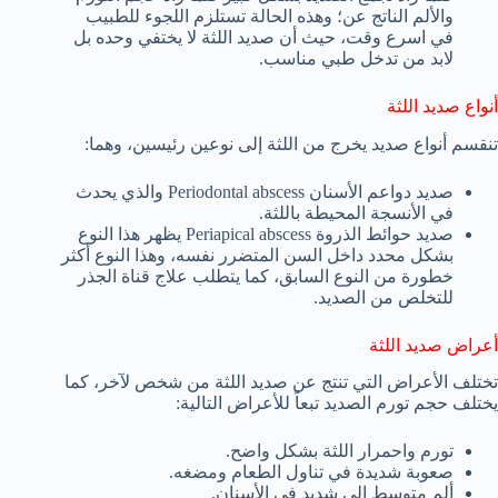
والألم الناتج عن؛ وهذه الحالة تستلزم اللجوء للطبيب
في اسرع وقت، حيث أن صديد اللثة لا يختفي وحده بل
لابد من تدخل طبي مناسب.
أنواع صديد اللثة
تنقسم أنواع صديد يخرج من اللثة إلى نوعين رئيسين، وهما:
صديد دواعم الأسنان Periodontal abscess والذي يحدث
في الأنسجة المحيطة باللثة.
صديد حوائط الذروة Periapical abscess يظهر هذا النوع
بشكل محدد داخل السن المتضرر نفسه، وهذا النوع أكثر
خطورة من النوع السابق، كما يتطلب علاج قناة الجذر
للتخلص من الصديد.
أعراض صديد اللثة
تختلف الأعراض التي تنتج عن صديد اللثة من شخص لآخر، كما
يختلف حجم تورم الصديد تبعاً للأعراض التالية:
تورم واحمرار اللثة بشكل واضح.
صعوبة شديدة في تناول الطعام ومضغه.
ألم متوسط إلى شديد في الأسنان.