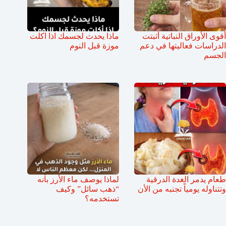
أقوى الأوراق النباتية أثبتت
ماذا يحدث لجسمك اذا اكلت
الدراسات فعاليتها في دعم
موزة قبل النوم
الجسم
طعام يدمر الغدة الدرقية
لماذا يوصف ماء الأرز بأنه
وتتناوله يومياً تجنبه من الأن
“ذهب سائل” وكيف
تستخدمه؟