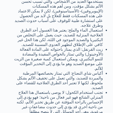
يستخدمها العديد من الأشخاص، والتي تسبب تحسن
الألم بشكل مؤقت، ومن أهم هذه المسكنات
(الإيبوبروفين)- (الأسيتامينوفين)، لكن لا يمكن الاعتماد
على هذه المسكنات فقط للعلاج بل لابد من الحصول
على استشارة طبية للوقوف على أسباب حدوث الصديد
وطرق علاجه.
استعمال الماء والملح: يعتبر هذا الغسول أحد الطرق
العلاجية المنزلية للصديد، حيث يعمل على التخلص من
البكتيريا والصديد الموجود في اللثة، لكن هذا الحل غير
كافي على الإطلاق لتطهير العدوى المسببة للصديد.
زيت القرنفل: الذي يمتاز باحتوائه على المادة الفعالة
(الأوجينول) والتي تمتاز بالخواص المفيدة والمضادة
للنمو البكتيري، ويمكن استعمال كمية صغيرة من الزيت
على موضع الصديد وهو ما يؤدي إلى التخدير المؤقت
للألم.
أكياس شاي النعناع: التي تمتاز بخصائصها المرطبة
والمبردة للصديد، والتي تعمل على تخفيف الألم بشكل
ملحوظ، لكنها لا تعتبر أحد الطرق العلاجية للقضاء على
الصديد.
تجنب استخدام الكحول: لا يوصى باستعمال هذا العلاج
المنزلي الشائع فهو غير فعال من ناحية؛ فهو يؤدي إلى
الإحساس بالراحة المؤقتة عن طريق تخدير الألم، لكنه
من ناحية أخرى قد يؤدي إلى حدوث مضاعفات غير
مرغوبة، وهي أحد الوسائل التي لا ينصح مطلقاً