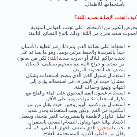
باستخدامها للأطفال.
كيف أتجنب الإصابة بصديد اللثة؟
يحرص الكثير من الأشخاص على تجنب العوامل المؤدية
لحدوث صديد يخرج من اللثة، وذلك باتباع النصائح التالية:
الحفاظ على نظافة الفم: يتم ذلك عبر تنظيف الأسنان
جيداً بالفرشاة والخيط مرتين يومياً، وهو ما يساعد على
تجنب تراكم البلاك أو حدوث صديد
اللثة
؛ لكن من يعانون
من صديد أو خراج اللثة يتم نصحهم بتنظيف الأسنان
بلطف تجنباً لحدوث النزيف.
استعمال غسول الفم: الذي ينصح باستخدامه بشكل
معتدل؛ حيث أن الإسراف في استعماله يؤدي إلى
التهاب وتهيج وجفاف اللثة.
استخدام غسول الفم المحتوي على الماء والملح مع
تكرار استخدامه 3 مرات يومياً على الأقل.
استعمال بيروكسيد الهيدروجين: حيث يقلل من نمو
البكتيريا في الفم، ولكن يجب استعماله بحذر شديد.
تقليل تناول الأطعمة والمشروبات الغير صحية، ويفضل
الابتعاد نهائياً عنها وتناول الطعام الصحي باستمرار.
تجنب
التدخين
: الذي يضعف الجهاز المناعي، كما أنه
يقلل من فاعلية الأدوية المستخدمة للعلاج.