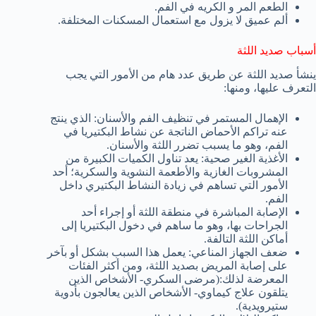
الطعم المر و الكريه في الفم.
ألم عميق لا يزول مع استعمال المسكنات المختلفة.
أسباب صديد اللثة
ينشأ صديد اللثة عن طريق عدد هام من الأمور التي يجب
التعرف عليها، ومنها:
الإهمال المستمر في تنظيف الفم والأسنان: الذي ينتج
عنه تراكم الأحماض الناتجة عن نشاط البكتيريا في
الفم، وهو ما يسبب تضرر اللثة والأسنان.
الأغذية الغير صحية: يعد تناول الكميات الكبيرة من
المشروبات الغازية والأطعمة النشوية والسكرية؛ أحد
الأمور التي تساهم في زيادة النشاط البكتيري داخل
الفم.
الإصابة المباشرة في منطقة اللثة أو إجراء أحد
الجراحات بها، وهو ما ساهم في دخول البكتيريا إلى
أماكن اللثة التالفة.
ضعف الجهاز المناعي: يعمل هذا السبب بشكل أو بآخر
على إصابة المريض بصديد اللثة، ومن أكثر الفئات
المعرضة لذلك:(مرضى السكري- الأشخاص الذين
يتلقون علاج كيماوي- الأشخاص الذين يعالجون بأدوية
ستيرويدية).