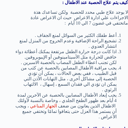
كيف يتم علاج الحصبة عند الاطفال :
لا يوجد علاج طبي محدد للحصبة ولكن تساعدك هذة
الاجراءات علي ادارة الاعراض حيث ان الاعراض عادة
ماتختفي في غضون 7 الي 10 أيام :
أعط طفلك الكثير من السوائل لمنع الجفاف .
تشجيع الراحة الإضافية وعدم الخروج من المنزل لمنع
انتشار العدوي .
اذا كانت درجة حرارة الطفل مرتفعة يمكنك أعطائة دواء
خافض للحرارة مثل الأسيتامينوفين أو الإيبوبروفين.
لكن تجنب اعطاء الطفل المصاب بالحصبة الاسبرين .
يجب مراقبة الأطفال المصابين بالحصبة عن كثب من
قبل الطبيب ، ففي بعض الحالات ، يمكن أن تؤدي
الحصبة إلى مشاكل أخرى ، مثل التهابات الأذن التي
يمكن ان تؤدي الي فقدان السمع ، إسهال ، الالتهاب
الرئوي .
يجب إبعاد الأطفال المصابين بالحصبة عن الآخرين لمدة
4 أيام بعد ظهور الطفح الجلدي ، وخاصة بالنسبة لأولئك
الاطفال الذين يعانون من ضعف
الجهاز المناعي
، ويجب
أن يستمر هذا العزل حتى يتعافوا تمامًا وتختفي جميع
الأعراض .