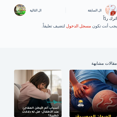
ال
السابقة
ال
التالية
اترك ردّاً
يجب أنت تكون
مسجل الدخول
لتضيف تعليقاً.
مقالات مشابهة