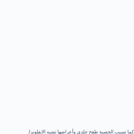
كما تسبب الحصبة طفح جلدي وأعراضها تشبه الانفلونزا.