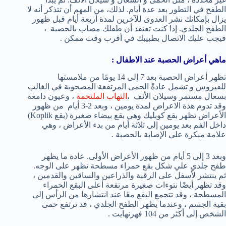
الطفح في التطور بعد عدة أيام. لذلك، من المهم أن تتذكر أنه لا
يزال بإمكانك نشر العدوى للآخرين لمدة أربعة أيام قبل ظهور
الطفح الجلدي. إذا كنت تعتقد أن طفلك مصاب بالحصبة ،
فيجب عليك الاتصال بطبيبك في أقرب وقت ممكن .
ماهي أعراض الحصبة عند الاطفال :
تظهر أعراض الحصبة بعد 7 إلى 14 يومًا من ملامستها
للفيروس و تشمل عادةً الحمى المرتفعة المصحوبة في الغالب
بسعال مستمر وسيلان الأنف ،
التهاب الملتحمة
، وعيون دامعة
وقد تدوم هذة الاعراض لمدة يومين ، وبعد 2-3 أيام من ظهور
الأعراض تظهر بقع كوبليك وهي بقع بيضاء صغيرة (بقع Koplik)
داخل الفم بعد يومين إلى ثلاثة أيام من بدء الأعراض ، وهي
علامة مبكرة على الإصابة بالحصبة .
وبعد 3 إلى 5 أيام من ظهور الأعراض الأولى. عادة ما يظهر
طفح جلدي علي شكل بقع حمراء مسطحة تظهر على الوجه.
ثم ينتشر لأسفل على الرقبة والذراعين والساقين والقدمين ،
وقد تظهر أيضًا نتوءات صغيرة مرتفعة أعلى البقع الحمراء
المسطحة ، وقد تتجمع البقع معًا عند انتشارها من الرأس إلى
بقية الجسم ، وعندما يظهر الطفح الجلدي ، قد ترتفع حمى
الشخص إلى أكثر من 104 فهرنهايت .