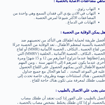
ماهي مضاعفات الاصابة بالحصبة :
التهاب رئوي .
التهاب في الاذن يؤدي الي فقدان السمع وهي واحدة من
المضاعفات الاكثر شيوعا لمرض الحصبة .
التهابات في الدماغ .
هل يمكن الوقاية من الحصبة :
أفضل طريقة لحماية أطفالك هي التأكد من تحصينهم ضد
الحصبة بالنسبة لمعظم الأطفال ، تعد الوقاية من الحصبة جزءًا
من لقاح الحصبة ـ النكاف ـ الحصبة الألمانية (MMR) أو لقاح
الحصبة ـ النكاف ـ الحصبة الألمانية ـ الحلقية (MMRV) التي
يتم إعطاؤها عندما تتراوح أعمارهم بين 12 و 15 شهرًا ومرة ​​
أخرى عندما يكون عمرهم 4 إلى 6 أشهر سنة ، ومن المهم
لجميع الأطفال الذين يمكنهم الحصول على اللقاح الحصول
عليه في الموعد المحدد ، كما هو الحال مع جميع جداول
التحصين ، هناك استثناءات مهمة وظروف خاصة تحدث إلى
طبيب طفلك لمعرفة متى تكون هناك حاجة للقاح .
متى يجب علي الاتصال بالطبيب :
اتصل بالطبيب على الفور إذا كنت تعتقد أن طفلك مصاب
بالحصبة، أو إذا كان طفلك يختلط بشخص مصاب بالحصبة ،