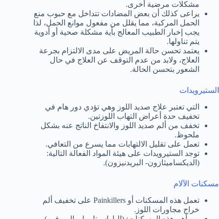
مشكلات مرضية أخرى.
يراعى كذلك أن بعض المضادات تتداخل مع حبوب منع
الحمل المركبة، مما يقلل من مفعول موانع الحمل، لذا
يجب إخبار الطبيب المعالج بأية مشكلة صحية أو أدوية
يتم تناولها.
يعتمد تحسن حالة المريض على مدى الالتزام بجرعة
العلاج، ولابد من عدم التوقف عن العلاج في حال
الشعور بتحسن الحالة.
الستيرويدات
التي تعتبر علاج صديد اللوز وهي تؤدي دور هام في
تخفيف حدة أعراض التهاب اللوزتين.
تخفف من ألم صديد اللوز والانتفاخ الناتج عنه بشكل
ملحوظ.
تعمل على تقليل الالتهابات مما يسرع من التعافي.
توجد الستيرويدات على هيئة المواد الفعالة التالية:
(الديكساميثازون- البريدنيزون).
مسكنات الآلام
تعمل هذه المسكنات أو Painkillers على تخفيف ألم
خراج مجاورات اللوز.
من أهم هذه المسكنات: (الباراسيتامول- البروفين).