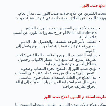
علاج صديد اللوز
يبحث الكثيرين عن علاج حالات صديد اللوز على مدار العام،
ويزداد البحث عن العلاج بصفة خاصة في فترة الشتاء، حيث:
يبحث الأشخاص المصابين بصديد اللوز أو العاذور
Peritonsillar abscess أو خراج مجاورات اللوزة عن أنسب
علاج للحالة.
يتطلب الأمر التوجه للمشفى والحصول على الدعم
الطبي، ثم فترة راحة منزلية تبدأ من أسبوع وتصل إلى
14 يوماً.
يساهم التشخيص السريع والمناسب للحالة في علاجه
بطريقة أسرع، كما يمنع ذلك انتشار الالتهاب وحصول
مشاكل أخرى مترتبة على الإصابة.
يؤدي صديد اللوز إلى انتفاخ الجزء المصاب وصعوبة
التنفس، إلى غير ذلك من مضاعفات تؤثر على المصاب.
يبدأ العلاج في العادة باستخدام مضاد حيوي مناسب،
وفي حال عدم استجابة المريض يلجأ الطبيب إلى إزالة
الخراج بطريقة جراحية.
طريقة استخدام الليمون لعلاج صديد اللوز
يمكن علاج حالات صديد اللوز عن طريق استخدام الليمون إما