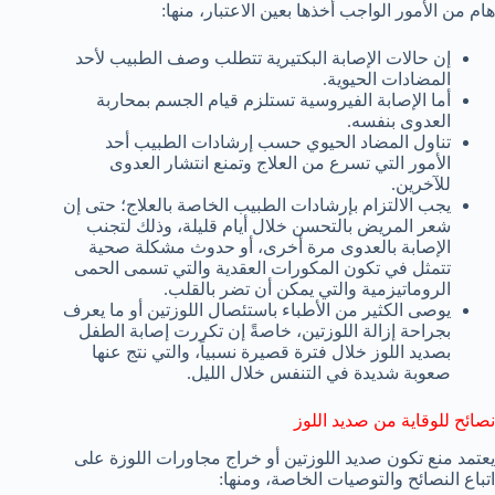
هام من الأمور الواجب أخذها بعين الاعتبار، منها:
إن حالات الإصابة البكتيرية تتطلب وصف الطبيب لأحد
المضادات الحيوية.
أما الإصابة الفيروسية تستلزم قيام الجسم بمحاربة
العدوى بنفسه.
تناول المضاد الحيوي حسب إرشادات الطبيب أحد
الأمور التي تسرع من العلاج وتمنع انتشار العدوى
للآخرين.
يجب الالتزام بإرشادات الطبيب الخاصة بالعلاج؛ حتى إن
شعر المريض بالتحسن خلال أيام قليلة، وذلك لتجنب
الإصابة بالعدوى مرة أخرى، أو حدوث مشكلة صحية
تتمثل في تكون المكورات العقدية والتي تسمى الحمى
الروماتيزمية والتي يمكن أن تضر بالقلب.
يوصى الكثير من الأطباء باستئصال اللوزتين أو ما يعرف
بجراحة إزالة اللوزتين، خاصةً إن تكررت إصابة الطفل
بصديد اللوز خلال فترة قصيرة نسبياً، والتي نتج عنها
صعوبة شديدة في التنفس خلال الليل.
نصائح للوقاية من صديد اللوز
يعتمد منع تكون صديد اللوزتين أو خراج مجاورات اللوزة على
اتباع النصائح والتوصيات الخاصة، ومنها: