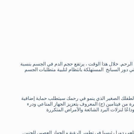
ي الرحم. خلال هذا الوقت ، يرتفع حجم الدم في الجسم بنسبة
أتي دور السبانخ المستهلكة بانتظام لتلبية متطلبات الجسم
عي لطفلك الصغير الذي ينمو في رحمك سيتطلب حماية إضافية
ة من فيتامين (ج) المعروف بتعزيز الجهاز المناعي ودرء
داعًا لنزلات البرد الشائعة والأمراض المتكررة
 B2. كل من هذه الفيتامينات تلعب دورا رئيسيا في تطوير الرؤية و الجهاز العصبي للجنين.