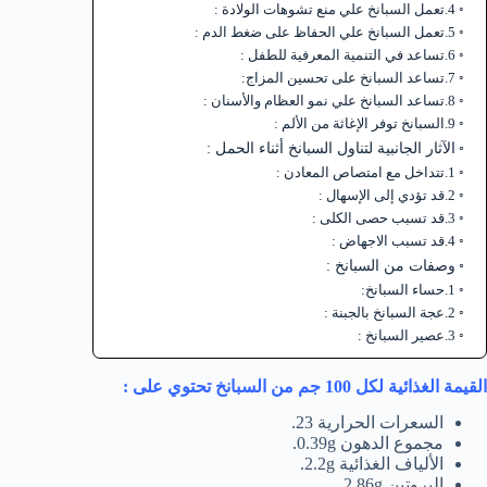
4.تعمل السبانخ علي منع تشوهات الولادة :
5.تعمل السبانخ علي الحفاظ على ضغط الدم :
6.تساعد في التنمية المعرفية للطفل :
7.تساعد السبانخ على تحسين المزاج:
8.تساعد السبانخ علي نمو العظام والأسنان :
9.السبانخ توفر الإغاثة من الألم :
الآثار الجانبية لتناول السبانخ أثناء الحمل :
1.تتداخل مع امتصاص المعادن :
2.قد تؤدي إلى الإسهال :
3.قد تسبب حصى الكلى :
4.قد تسبب الاجهاض :
وصفات من السبانخ :
1.حساء السبانخ:
2.عجة السبانخ بالجبنة :
3.عصير السبانخ :
القيمة الغذائية
لكل 100 جم من السبانخ تحتوي على :
السعرات الحرارية 23.
مجموع الدهون 0.39g.
الألياف الغذائية 2.2g.
البروتين 2.86g .