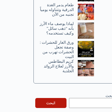
طعام يدمر الغدة
الدرقية وتتناوله يومياً
تجنبه من الأن
لماذا يوصف ماء الأرز
بأنه “ذهب سائل”
وكيف تستخدمه؟
ورق الغار للحشرات :
وصفة تجعل
الحشرات تهرب من
البيت
كريم البطاطس
والأرز لعلاج الزوائد
الجلدية
بحث
البحث