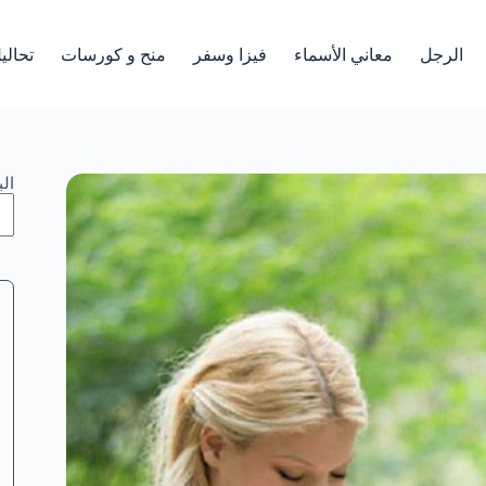
الرجل
معاني الأسماء
فيزا وسفر
منح و كورسات
تحالي
ال