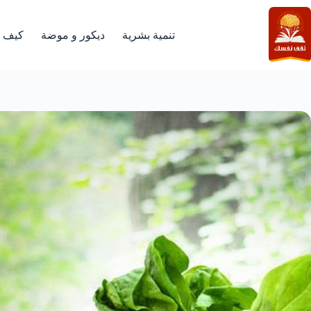
لتجاوز
لى
لمحتوى
تنمية بشرية
ديكور و موضة
كيف