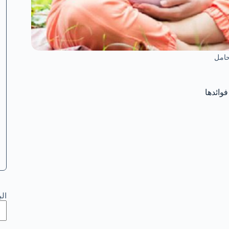
حامل
وائدها
ال