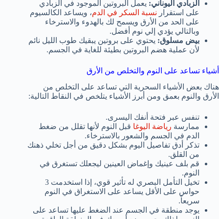
الزبادي اليوناني:
يعمل البروتين الموجود في الزبادي
على استقرار
نسبة السكر في الدم
، ويساعد الكالسيوم
على الحد من الأرق ويسمح لك بالهدوء والاسترخاء
وبالتالي يؤدي إلي نوم أفضل.
بيض مسلوق:
يحتوي على بروتين يبقيك طوب الليل نائم
لأن عملية هضم البروتين بطيئة للغاية في الجسم.
أشياء تساعد على النوم والتخلص من الأرق
هناك بعض الأشياء السحرية التي تساعد على التخلص من
الأرق والنوم بعمق ومن أبرز الأشياء يتلخص في النقاط التالية:
تنفس عبر فتحة أنفك اليسرى.
ممارسة
رياضة اليوغا
قبل النوم لأنها تقلل من ضغط
الدم في الجسم والشعور بالاسترخاء.
تذكر أدق تفاصيل اليوم بشكل دقيق من أجل تخلي ذهنك
من القلق.
قم بلف عينيك وإغماض العينين ليجعلك تستغرق في
النوم.
تخيل التأمل البصري له تأثير قوي، إذا استخدمت 3
حواس على الأقل يساعد على الاستغراق في النوم
سريعاً.
يوجد منطقة في الجسم عند الضغط عليها تساعد على