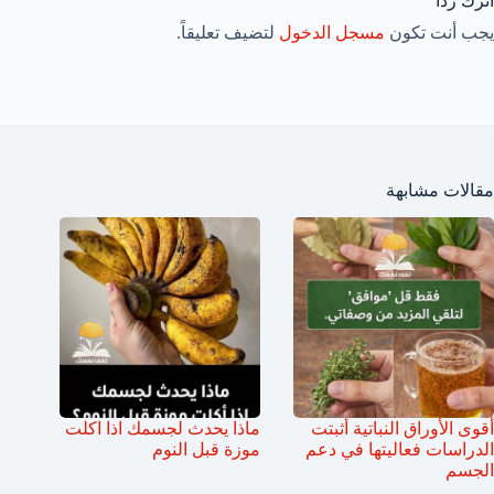
اترك ردّاً
يجب أنت تكون
مسجل الدخول
لتضيف تعليقاً.
مقالات مشابهة
أقوى الأوراق النباتية أثبتت
ماذا يحدث لجسمك اذا اكلت
الدراسات فعاليتها في دعم
موزة قبل النوم
الجسم