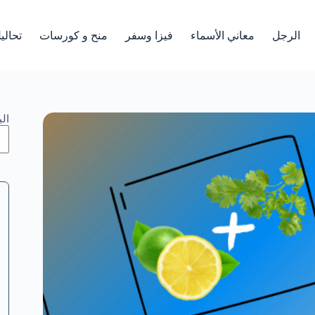
الرجل
معاني الأسماء
فيزا وسفر
منح و كورسات
تحالي
ال