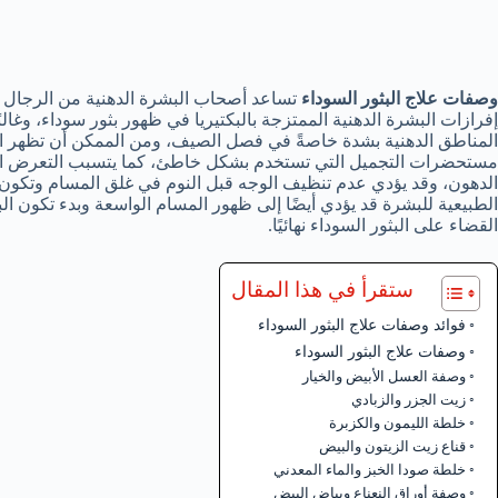
وصفات علاج البثور السوداء
تساعد أصحاب البشرة الدهنية من الرجال
إفرازات البشرة الدهنية الممتزجة بالبكتيريا في ظهور بثور سوداء، وغالبً
المناطق الدهنية بشدة خاصةً في فصل الصيف، ومن الممكن أن تظهر ا
مستحضرات التجميل التي تستخدم بشكل خاطئ، كما يتسبب التعرض الدائ
الدهون، وقد يؤدي عدم تنظيف الوجه قبل النوم في غلق المسام وتكون 
الطبيعية للبشرة قد يؤدي أيضًا إلى ظهور المسام الواسعة وبدء تكون الب
القضاء على البثور السوداء نهائيًا.
ستقرأ في هذا المقال
فوائد وصفات علاج البثور السوداء
وصفات علاج البثور السوداء
وصفة العسل الأبيض والخيار
زيت الجزر والزبادي
خلطة الليمون والكزبرة
قناع زيت الزيتون والبيض
خلطة صودا الخبز والماء المعدني
وصفة أوراق النعناع وبياض البيض