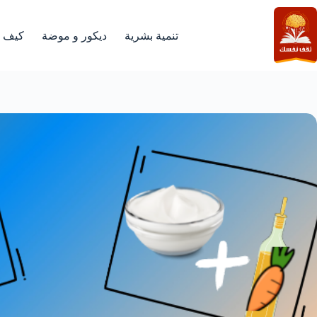
لتجاوز
لى
لمحتوى
تنمية بشرية
ديكور و موضة
كيف