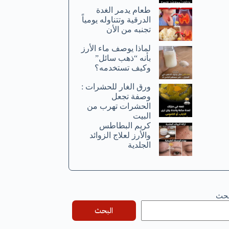
طعام يدمر الغدة
الدرقية وتتناوله يومياً
تجنبه من الأن
لماذا يوصف ماء الأرز
بأنه “ذهب سائل”
وكيف تستخدمه؟
ورق الغار للحشرات :
وصفة تجعل
الحشرات تهرب من
البيت
كريم البطاطس
والأرز لعلاج الزوائد
الجلدية
بحث
البحث