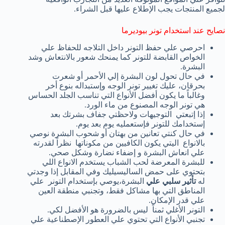
لجميع المنتجات يجب الإطلاع عليها قبل الشراء.
نصايح عند استخدام تونر بيوديرما
احرصي علي حفظ التونر داخل التلاجه للحفاظ علي
الخواص القابضة للتونر كما يمنحك شعور بالانتعاش وشد
البشرة.
في حال تحول لون البشرة إلي الأحمر أو شعرت
بحرقان، عليك تغيير تونر الوجه وإستبداله بنوع أخر
وغالباً ما يكون أفضل الأنواع التي تناسب الجلد الحساس
هي تونر الوجه المصنوع من ماء الورد.
إذا إتبعتي التوجيهات ولاحظتي جفاف بشرتك بعد
إستخدامك للتونر فإستعمليه يوم بعد يوم.
في حال كنتي تعانين من بهتان أو شحوب البشرة نوصي
بالانواع اليتي يكون الكافيين من مكوناتها نظراً لقدرته
علي انعاش البشرة و إضفاء نضارة وشكل صحي.
للبشرة المعرضة لحب الشباب يستخدم الانواع اللي
بتحتوي على حمض الساليسيليك وفي المقابل إذا وجدتي
له
تأثير سلبي علي
البشرة،يوصي بإستخدام التونر علي
المناطق التي بها مشاكل فقط، وتجنبي منطقة العين
علي قدر الإمكان.
التونر الأغلي ثمناً ليس بالضرورة هو الأفضل لكي.
تجنبي الأنواع التي تحتوي علي العطور الإصطناعية علي