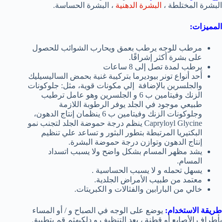
البشرة المختلطة ،
البشرة الدهنية
، البشرة الحساسة.
المميزات:
مرطب للوجه يرطب بعمق ويحارب الشوائب للحصول
على بشرة أكثر إشراقًا.
يرطب لمدة تصل إلى 8 ساعات
أحد أنواع تونر بيوديرما بتركيبة غنية بحمض الساليسيليك
والجلسرين بالإضافة إلي مكونات قوية، مثل: جلوكونات
الزنك وفيتامين ب 6 و الجلسرين وهو عامل ترطيب
طبيعي موجود في الجلد يوفر الرطوبة اللازمة
وجلوكونات الزنك وفيتامين ب 6 ينظمان إنتاج الدهون،
Capryloyl Glycine ينظم درجة حموضة الجلد لتجنب نمو
البكتيريا المرتبطة بتطور البثور و تساعد علي تنظيم
إنتاج الدهون وتوازن درجة حموضة البشرة.
يشد مظهر المسام بشكل واضح ولا يسبب اتسداد
المسام.
يسهل تحمله و لا يسبب الحساسية .
معتمد من طبيب الأمراض الجلدية.
خالي من البارابين والفثالات و الكبريتات.
طريقة الاستخدام:
يوضع على الوجه في الصباح و / أو المساء
بأطراف الأصابع أو قطنة ، بعد التنظيف و دلكيهثم قم بتطبيق