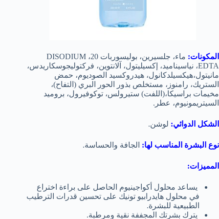
المكونات:
ماء، جلسيرين، بوليسوربات 20، DISODIUM
EDTA، نياسيناميد، إكسيليتول، آلانتوين، فركتوليجوسكاريدس،
مانيتول،هيكسيلدكانول، هيدروكسيد الصوديوم، حمض
الستريك، رامنوز، مستخلص بذور الحور البري (التفاح)،
مخيمات براسيكا،(اللفت) ستيرولس، توكوفيرول، بروميد
السيتريمونيوم، عطر.
الشكل الدوائي:
لوشن.
نوع البشرة المناسب لها:
الجافة والحساسة.
المميزات:
يساعد محلول أكواجينيوم الحاصل على براءة اختراع
في محلول هايدرابيو تونيك على تحسين قدرات الترطيب
الطبيعية للبشرة.
يترك بشرتك المجففة نقية ومرطبة.