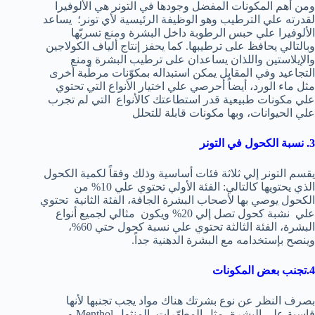
ومن أهم المكونات المفضل وجودها في التونر هي الألوفيرا
لقدرته علي الترطيب وهو الوظيفة الرئيسية لأي تونر؛ يساعد
الألوفيرا علي حبس الرطوبة داخل البشرة ومنع تسربّها
وبالتالي يحافظ على ترطيبها. كما يحفز إنتاج ألياف الكولاجين
والإيلاستين واللذان يساعدان على ترطيب البشرة ومنع
التجاعيد وفي المقابل يمكن استبداله بمكوّنات مرطّبة أخرى
مثل ماء الورد، أيضاً أحرصي علي اختيار الأنواع التي تحتوي
علي مكونات طبيعية قدر استطاعتك كالأنواع التي لم تجرب
علي الحيوانات، وبها مكونات قابلة للتحلل
3. نسبة الكحول في التونر
يقسم التونر إلي ثلاثة فئات أساسية وذلك وفقاً لكمية الكحول
الذي يحتويها كالتالي: الفئة الأولي تحتوي علي 10% من
الكحول يوصي بها لأصحاب البشرة الجافة، الفئة الثانية تحتوي
علي نشبة كحول تصل إلي 20% ويكون مثالي لجميع أنواع
البشرة، الفئة الثالثة تحتوي علي نسبة كحول حتي 60%،
وينصح بإستخدامه مع البشرة الدهنية جداً.
4.تجنب بعض المكونات
بصرف النظر عن نوع بشرتك هناك مواد يجب تجنبها لأنها
قاسية علي البشرة، مثل المطهّرات، المنثول Menthol و