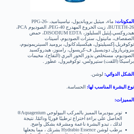
المكونات:
ماء، ميثيل بروبانديول، نياسيناميد، PPG-26-
BUTETH-26، زيت الخروع المهدرج PEG-40، الصوديوم PCA،
هيدروكسي،إيثيل السليلوز، DISODIUM EDTA، حمض
الصفصاف، مانيتول، سترات الصوديوم، أسيتات
توكوفريل،إكسيليتول، هيكسيلدكانول، بروميد السيتريمونيوم،
بنزوتريازول دوديسيل ف-كريسول، رامنوز، هيدروكسيد
الصوديوم، مستخلص بذور الحور البري (التفاح)، مخيمات
براسيكا (اللفت) ستيرولس، توكوفيرول، عطور .
الشكل الدوائي:
لوشن.
نوع البشرة المناسب لها:
الحساسة.
المميزات:
تونر بيوديرما المميز بالمركب البيولوجي Aquagenium®
الحاصل على براءة اختراع ترطيبًا فوريًا ودائمًا. نتيجة
لذلك ، تبدو البشرة ناعمة ومشرقة بشكل واضح.
يرطب لوشن Hydrabio Essence بشرتك ، مما يجعلها