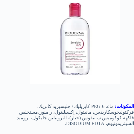
المكونات:
ماء، PEG-6 كابريليك / جليسيريد كابريك،
فركتوليجوسكاريدس، مانيتول، إكسيليتول، رامنوز،مستخلص
فاكهة كوكوميس ساتيفوس (خيار)، البروبيلين جليكول، بروميد
السيتريمونيوم، DISODIUM EDTA.