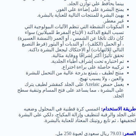
بينما يحافظ علي توازن الجلد.
يمنح البشرة على إضاءة علي الفور.
يهيئ البشرة للمنتجات التالية للعناية بالبشرة.
غير معطر.
المكونات النشطة التي تنظم الآليات البيولوجية التي
تسبب البقع الداكنة ( الإنتاج المفرط للميلانين) سواء
كان ذلك ناتجًا عن الشمس ، أو العمر (النمشة العسيرة)
، أو الحمل (الكلف) ، أو الندبات أو البثور (فرط التصبغ
التالي للالتهابات) أو الاحتكاك ليجعل البشرة داكنة.
تحقق تأثيرًا أكثر إشراقًا ووقاية مثالية.
تم اختباره تحت إشراف أطباء الجلدية.
تركيبة حاصلة على براءة اختراع.
منتج لطيف ، يتمتع بدرجة عالية من التحمل للبشرة
والعين ، ولا يسبب تهيج.
يعمل حمض Azelaic على الجلد كمقشر لطيف يترك
على البشرة ، مما يساعد على فتح المسام وتنقية سطح
الجلد.
طريقة الاستخدام:
اغمسي كرة قطنية في المحلول وضعيه
على الجلد والرقبة لتنظيف وإزالة المكياج، دلكي على البشرة
لتجفيفها ، ثم تابع روتينك المعتاد للعناية بالبشرة.
السعر:
79.03 ريال سعودي لعبوة 250 مل.