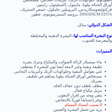
أوراق الجنكة بيلوبا، مانيتول، إكسيليتول، رامنوز،
فركتوليجوسكاريدس، البروبيلين جليكول، حمض الستريك،
DISODIUM EDTA، بروميد السيتريمونيوم، عطور.
الشكل الدوائي:
سائل.
نوع البشرة المناسب لها:
البشرة الدهنية والمختلطة
والمعرضة للحبوب.
المميزات:
ماء ميسيلار لإزالة الشوائب والمكياج وتترك بشرة
نظيفة ونقية وغير لامعة أيضا تونر للبشرة لا يشطف.
غني بعوامل التنقية وجلوكونات الزنك وكبريتات النحاس.
مستخلص أوراق الجنكة بيلوبا يساهم في تلطيف
بشرتك.
ينظف بلطف دون جفاف الجلد.
مزيل مكياج فعال.
ينقي ويحد من إفراز الدهون.
يوفر إحساسًا فوريًا بالانتعاش.
لا يسبب انسداد المسام.
يزيد من تحمل البشرة والعينين.