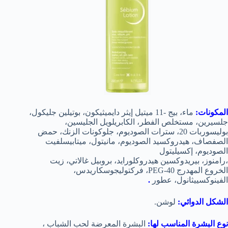
المكونات:
ماء، بيج -11 ميتيل إيثر دايميثيكون، بوتيلين جليكول،
جلسيرين، مستخلص الفطر، الكابريلويل الجليسين،
بوليسوربات 20، سترات الصوديوم، جلوكونات الزنك، حمض
الصفصاف، هيدروكسيد الصوديوم، مانيتول، ميتابيسلفيت
الصوديوم، إكسيليتول
،رامنوز، بيريدوكسين هيدروكلورايد، بروبيل غالاتي، زيت
الخروع المهدرج PEG-40، فركتوليجوسكاريدس،
الفينوكسييثانول، عطور
.
الشكل الدوائي:
لوشن.
نوع البشرة المناسب لها:
البشرة المعرضة لحب الشباب ،