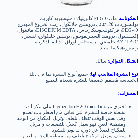
المكونات:
ماء، PEG-6 كابريليك / جليسيريد كابريك،
بوليسوربات 20، ثنائي بروبيلين جلايكول، زيت الخروع المهدرج
PEG-40، فركتوليجوسكاريدس، DISODIUM EDTA، مانيتول،
إكسيليتول، بروميد السيتريمونيوم، بوتيلين جليكولن، ليسين،
AZELAIC حامضي، مستخلص أوراق الذبابة الذكرية،
رامنوز،هيكسا بيبتيد.
الشكل الدوائي:
سائل.
نوع البشرة المناسب لها:
جميع أنواع البشرة بما في ذلك
الحساسة مُصمم خصيصًا للبشرة شديدة التصبغ.
المميزات:
تحتوي مياه Pigmentbio H2O micellar على مكونات
نشطة خاصة للبشرة التي تعاني من اضطرابات تصبغ
وفي نفس الوقت تنظف بلطف وتزيل المكياج من الوجه
ومنطقة العين فهو يعمل كعلاج للتصبغات و مزيل
للمكياج فضلاً عن دوره ك تونر للبشرة.
ينظف ويزيل المكياج بلطف من منطقة الوجه والعين