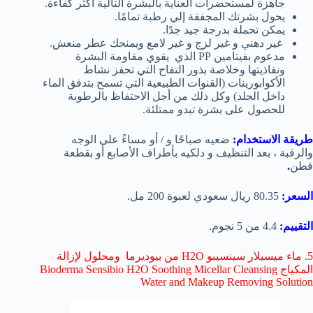
جاهزة لمستحضرات العناية بالبشرة التالية أكثر كفاءة.
يحول بشرتك المجففة إلي رطبة تمامًا.
يمكن تحملة بدرجة جيد جدًا.
غير دهني و غير لزج و غير لامع ويمنحك عطر منعش.
مدعوم بفيتامين PP الذي يقوي مقاومة البشرة
ونفاذيتها وخلاصة بذور التفاح التي تحفز نشاط
الأكوابورينات (القنوات الطبيعية التي تسمح بتدفق الماء
داخل الجلد) وكل ذلك من أجل الاحتفاظ بالرطوبة
للحصول على بشرة تبدو ممتلئة.
طريقة الاستخدام:
ضعيه صباحًا و / أو مساءً على الوجه
والرقبة ، بعد التنظيف و دلكيه بأطراف الأصابع أو بقطعة
قطن
.
السعر:
80.35 ريال سعودي لعبوة 200 مل.
التقييم:
4.4 من 5 نجوم.
5. ماء ميسيلار سينسيبو H2O من بيوديرما ومحلول لإزالة
المكياج Bioderma Sensibio H2O Soothing Micellar Cleansing
Water and Makeup Removing Solution