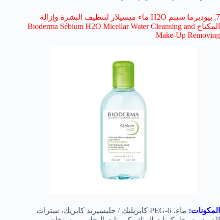
7. بيوديرما سيبم H2O ماء ميسيلار لتنظيف البشرة وإزالة
المكياج Bioderma Sébium H2O Micellar Water Cleansing and
Make-Up Removing
المكونات:
ماء، PEG-6 كابريليك / جليسيريد كابريك، سترات
الصوديوم، جلوكونات الزنك، كبريتات النحاس، مستخلص