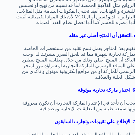
الروائح مثل الفاكهة الحمضة لما قد تسببه من تهيج أو تحسس
للبشرة و التهابات، أيضا تجنبي المكونات السامة مثل الفثالات،
البارابين، الديوكسين أو الVCO لأن تلك المواد الكيميائية أثبتت
أنها مضره للجسم كما أنها تعطل نظام الغدد الصماء.
5.التحقق أن المنتج أصلي غير مقلد
تقوم بعذ المتاجر بعمل نسخ تقليد من مستحضرات الخاصة
بماركة تجارية شهيرة مما قد يلحق الضرر ببشرتك لذا وجب
التأكد أن المنتج أصلي وذلك من خلال مطابقة المنتج بنظيرة
علي الموقع الرسمي للماركة التجارية أو شراؤه من المتجر
الرسمي للماركة أو من مواقع إلكترونية موثوق و تأكّدي من
شكل العلبة والغلاف.
6. اختيار ماركة تجارية موثوقة
يجب أن تأخذ في الإعتبار الماركة التجارية أن تكون معروفة
ولها سمعة طيبة من التعليقات الإيجابية ومصداقية.
7. الإطلاع علي تقييمات وتجارب السابقون
تتوافر علي المواقع الموثوقة العديد من التجارب الواقعية