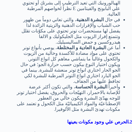
الهيالورونيك التي تعيد الترطيب إلى بشرتكِ أو تحتوي
علي البابونج والفيتامين E نظراً لخواصهم المرطبة
العالية.
في حال
البشرة الدهنية
، والتي تعاني دوماً من ظهور
حب الشباب والإفرازات الدهنية والزيتية الزائدة لذا
يفضل لها مستحضرات تونر تحتوي على مكوّنات تقلل
وتتمنع إفراز الزيوت مثل الجليكوليك و الالفا
هيدروكسين و حمض الساليسيليك.
أما عن
البشرة العادية و المختلطة
، يوصي بأنواع تونر
تحتوي على مواد مضادة للأكسدة وخالية من الزيوت
والكحول وغالباً ما يتماشي معاهم كل انواع التونر,
ويكون اختيار النوع بيكون حسب حرارة الجو؛ في حال
الجو الحار اختاري انواع تونر منعشة للبشرة, بينما في
الجو البارد اختاري انواع التونر المرطبة للبشرة لكي
تحافظ عليها من الجفاف.
وأخيراً
البشرة الحساسة
، والتي تكون أكثر عرضة
للإصابة بالاحمرار، التهيّجات والحروق، يفضل اختيار تونر
للوجه يهدّئ البشرة ويكون خالي من العطور
الإصطناعيّة والمواد الكيميائيّة مثل الكحول و تعتمد على
مكونات تهدئ البشرة مثل الألوفيرا.
2.الحرص علي وجود مكونات بعينها