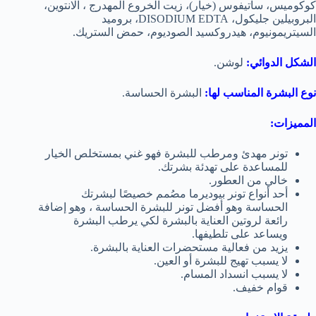
كوكوميس، ساتيفوس (خيار)، زيت الخروع المهدرج ، آلانتوين،
البروبيلين جليكول، DISODIUM EDTA، بروميد
السيتريمونيوم، هيدروكسيد الصوديوم، حمض الستريك.
الشكل الدوائي:
لوشن.
نوع البشرة المناسب لها:
البشرة الحساسة.
المميزات:
تونر مهدئ ومرطب للبشرة فهو غني بمستخلص الخيار
للمساعدة على تهدئة بشرتك.
خالي من العطور.
أحد أنواع تونر بيوديرما مصُمم خصيصًا لبشرتك
الحساسة وهو أفضل تونر للبشرة الحساسة ، وهو إضافة
رائعة لروتين العناية بالبشرة لكي يرطب البشرة
ويساعد على تلطيفها.
يزيد من فعالية مستحضرات العناية بالبشرة.
لا يسبب تهيج للبشرة أو العين.
لا يسبب انسداد المسام.
قوام خفيف.