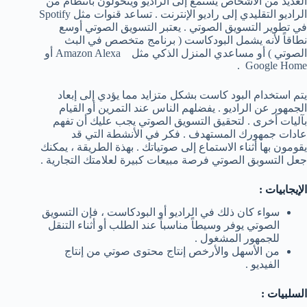
العديد من الأشخاص يستمع إلى الراديو ويتحولون بانتظام من
الراديو التقليدي إلى راديو الإنترنت . تساعد قنوات مثل Spotify
في تطوير التسويق الصوتي . يعتبر التسويق الصوتي أوسع
نطاقاً لأنه يشمل البودكاست ( برنامج متخصص في البث
الصوتي ) أو مساعدي المنزل الذكي مثل Amazon Alexa أو
Google Home .
يتم استخدام البود كاست بشكل متزايد مما يؤدي إلى إبعاد
الجمهور عن الراديو . يفضلهم الناس عند التمرين أو القيام
بآليات أخرى . لتحقيق التسويق الصوتي يجب عليك أن تفهم
عادات جمهورك المستهدف . فكر في الأنشطة التي قد
يقومون بها أثناء الاستماع إلى صوتياتك . بهذة الطريقة ، يمكنك
جعل التسوبق الصوتي فرصة مبيعات كبيرة لعلامتك التجارية .
الإيجابيات :
سواء كان ذلك في الراديو أو البودكاست ، فإن التسويق
الصوتي يوفر وسيطاً مناسباً عند الطلب أو أثناء التنقل
للجمهور المشغول .
من الأسهل والأرخص إنتاج محتوى صوتي من إنتاج
الفيديو .
السلبيات :