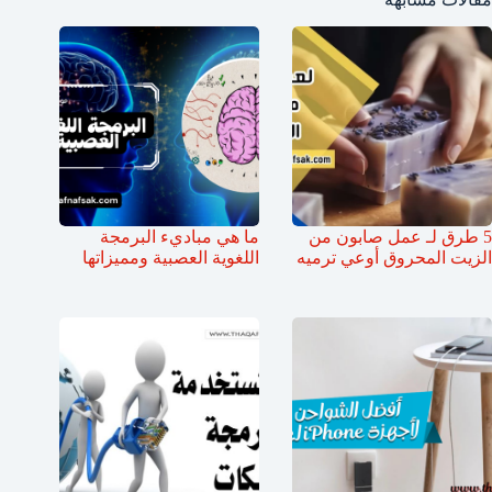
5 طرق لـ عمل صابون من
ما هي مباديء البرمجة
الزيت المحروق أوعي ترميه
اللغوية العصبية ومميزاتها