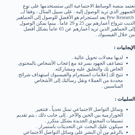
تعتمد منصة الوسائط الاجتماعية التي ستستخدمها على نوع
الجمهور الذي تريد الوصول إليه . على سبيل المثال ، وفقاً لــ
Pew Research يعد انستجرام هو الأفضل للوصول إلى الجماهير
الذيت تترواح أعمارهم بين 25 و 29 عاماً . بينما يمكن الوصول
إلى الجماهير الذين تزيد أعمارهم عن 65 عاماً بشكل أفضل
من خلال الفيسبوك .
الإيجابيات :
لديها معدلات تحويل عالية .
تتضاعف الجهود بسرعة مع إعجاب الأشخاص بالمحتوى
الخاص بك والتعليق عليه ومشاركته.
تتيح لك إعلامات انستجرام والفيسبوك استهداف شرائح
محددة من العملاء ونقل رسالتك إلى الأشخاص
المناسبين .
السلبيات :
وسائل التواصل الاجتماعي تمثل تحدياً ، فتتغير
الخورازمية بين الحين والآخر . إلى جانب ذلك ، يتم تقديم
تنسيقات المحتوى الجديدة بشكل متكرر .
سيكون عليك البحث عن التحديثات باستمرار .
بالرغم من أن النشر على وسائل التواصل الاجتماعي