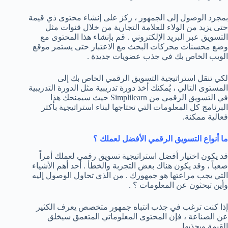
بمجرد الوصول إلى الجمهور ، ركز على إنشاء محتوى ذي قيمة
حتى يزيد من الولاء للعلامة التجارية من خلال قنوات مثل
التسويق عبر البريد الإلكتروني . قم بإنشاء هذا المحتوى مع
وضع محسنات محركات البحث مع الاعتبار حتى يستمر موقع
الويب الخاص بك في جذب عضويات جديدة .
لكي تنقل استراتيجية التسويق الرقمي الخاص بك إلى
المستوى التالي ، يُمكنك أخذ دورة تدريبية مثل الدورة التدريبية
في التسويق الرقمي من Simplilearn حيث سيمنحك هذا
البرنامج كل المعلومات التي تحتاجها لبناء استراتيجية بأكثر
فعالية ممكنة.
ما أنواع التسويق الرقمي الأفضل لعملك ؟
قد يكون اختيار أفضل استراتيجية تسويق رقمي لعملك أمراً
صعباً ، وقد يكون هناك بعض التجربة والخطأ . أحد أهم الأشياء
التي يجب مراعتها هو جمهورك . من الذي تحاول الوصول إليه
وأين تبحثون عن المعلومات ؟ .
إذا كنت ترغب في جذب انتباه جمهور متخصص يعرف الكثير
عن الصناعة ، فإن المحتوى المعلوماتي المتعمق سيخلق
القيمة ويجذبها .