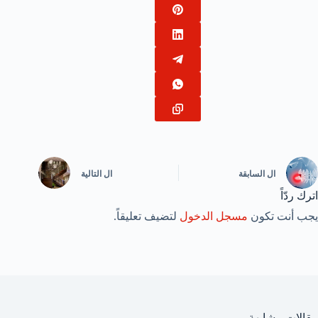
ال
السابقة
ال
التالية
اترك ردّاً
يجب أنت تكون
مسجل الدخول
لتضيف تعليقاً.
مقالات مشابهة