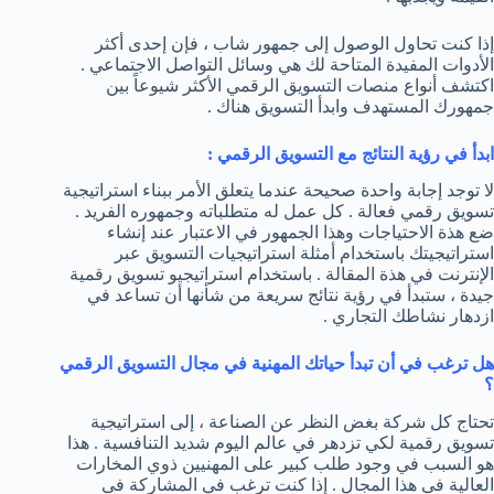
إذا كنت تحاول الوصول إلى جمهور شاب ، فإن إحدى أكثر
الأدوات المفيدة المتاحة لك هي وسائل التواصل الاجتماعي .
اكتشف أنواع منصات التسويق الرقمي الأكثر شيوعاً بين
جمهورك المستهدف وابدأ التسويق هناك .
ابدأ في رؤية النتائج مع التسويق الرقمي :
لا توجد إجابة واحدة صحيحة عندما يتعلق الأمر ببناء استراتيجية
تسويق رقمي فعالة . كل عمل له متطلباته وجمهوره الفريد .
ضع هذة الاحتياجات وهذا الجمهور في الاعتبار عند إنشاء
استراتيجيتك باستخدام أمثلة استراتيجيات التسويق عبر
الإنترنت في هذة المقالة . باستخدام استراتيجيو تسويق رقمية
جيدة ، ستبدأ في رؤية نتائج سريعة من شأنها أن تساعد في
ازدهار نشاطك التجاري .
هل ترغب في أن تبدأ حياتك المهنية في مجال التسويق الرقمي
؟
تحتاج كل شركة بغض النظر عن الصناعة ، إلى استراتيجية
تسويق رقمية لكي تزدهر في عالم اليوم شديد التنافسية . هذا
هو السبب في وجود طلب كبير على المهنيين ذوي المخارات
العالية في هذا المجال . إذا كنت ترغب في المشاركة في