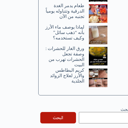
طعام يدمر الغدة
الدرقية وتتناوله يومياً
تجنبه من الأن
لماذا يوصف ماء الأرز
بأنه “ذهب سائل”
وكيف تستخدمه؟
ورق الغار للحشرات :
وصفة تجعل
الحشرات تهرب من
البيت
كريم البطاطس
والأرز لعلاج الزوائد
الجلدية
بحث
البحث