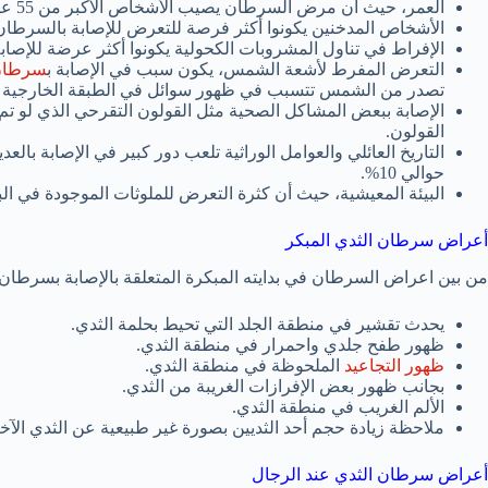
العمر، حيث أن مرض السرطان يصيب الأشخاص الأكبر من 55 عام.
الأشخاص المدخنين يكونوا أكثر فرصة للتعرض للإصابة بالسرطا
الإفراط في تناول المشروبات الكحولية يكونوا أكثر عرضة للإصاب
التعرض المفرط لأشعة الشمس، يكون سبب في الإصابة ب
سرطان 
تصدر من الشمس تتسبب في ظهور سوائل في الطبقة الخارجية م
الإصابة ببعض المشاكل الصحية مثل القولون التقرحي الذي لو تم 
القولون.
التاريخ العائلي والعوامل الوراثية تلعب دور كبير في الإصابة با
حوالي 10%.
البيئة المعيشية، حيث أن كثرة التعرض للملوثات الموجودة في 
أعراض سرطان الثدي المبكر
من بين اعراض السرطان في بدايته المبكرة المتعلقة بالإصابة بسرطان ا
يحدث تقشير في منطقة الجلد التي تحيط بحلمة الثدي.
ظهور طفح جلدي واحمرار في منطقة الثدي.
ظهور التجاعيد
الملحوظة في منطقة الثدي.
بجانب ظهور بعض الإفرازات الغريبة من الثدي.
الألم الغريب في منطقة الثدي.
ملاحظة زيادة حجم أحد الثديين بصورة غير طبيعية عن الثدي الآخر
أعراض سرطان الثدي عند الرجال