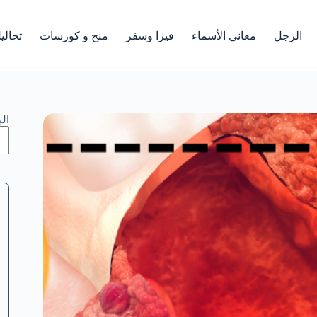
الرجل
معاني الأسماء
فيزا وسفر
منح و كورسات
تحالي
ال