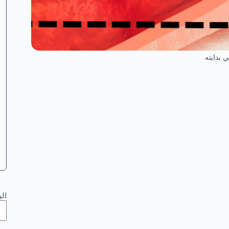
بدايته
ال