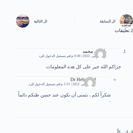
ال
السابقة
ال
التالية
2 تعليقات
بلمكي محمد
16 ديسمبر، 2022 | 9:46 م
قم بتسجيل الدخول للرد
جزاكم الله خير على كل هده المعلومات
Dr Heba Atef
23 ديسمبر، 2022 | 2:51 م
قم بتسجيل الدخول للرد
شكراً لكم ، نتمنى أن نكون عند حسن ظنكم دائماً
.
اترك ردّاً