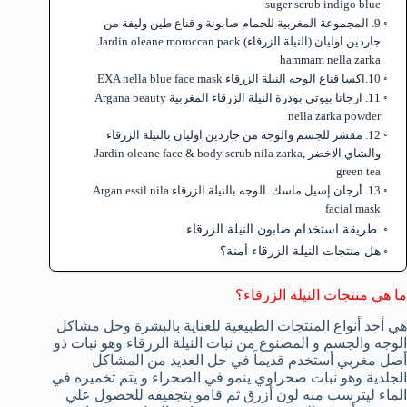
suger scrub indigo blue
9. المجموعة المغربية للحمام صابونة و قناع طين وليفة من
جاردين اوليان (النيلة الزرقاء) Jardin oleane moroccan pack
hammam nella zarka
10.اكسا قناع الوجه النيلة الزرقاء EXA nella blue face mask
11. ارجانا بيوتي بودرة النيلة الزرقاء المغربية Argana beauty
nella zarka powder
12. مقشر للجسم والوجه من جاردين اوليان بالنيلة الزرقاء
والشاي الاخضر Jardin oleane face & body scrub nila zarka,
green tea
13. أرجان إسيل ماسك الوجه بالنيلة الزرقاء Argan essil nila
facial mask
طريقة استخدام صابون النيلة الزرقاء
هل منتجات النيلة الزرقاء أمنة؟
ما هي منتجات النيلة الزرقاء؟
هي أحد أنواع المنتجات الطبيعية للعناية بالبشرة وحل مشاكل
الوجه والجسم و المصنوع من نبات النيلة الزرقاء وهو نبات ذو
أصل مغربي أستخدم قديماً في حل العديد من المشاكل
الجلدية وهو نبات صحراوي ينمو في الصحراء و يتم تخميره في
الماء ليترسب منه لون أزرق ثم قامو بتجفيفه للحصول علي