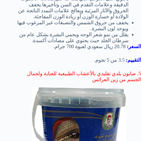
الدقيقة وعلامات التقدم في السن وتأخيرها يخفف
الحروق والآثار المرئية ويعالج علامات التمدد الناتجة عن
الولادة أو خسارة الوزن أو زيادة الوزن المفاجئة.
يخفف من حروق الشمس والتصبغات غير المرغوب فيها
ويوحد لون البشرة.
يقلل من نمو شعر الوجه ويحمي البشرة بشكل عام من
سرطان الجلد حيث يحتوي على مضادات أكسدة.
السعر:
20.78 ريال سعودي لعبوة 700 جرام.
التقييم:
3.5 من 5 نجوم.
5. صابون بلدي تقليدي بالأعشاب الطبيعية للعناية ولجمال
الجسم من زين العرائس