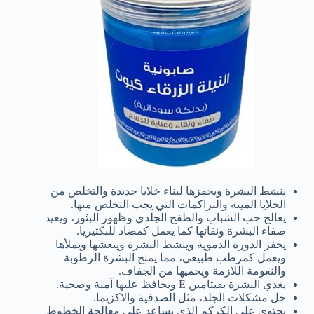
ينشط البشرة ويحفزها لبناء خلايا جديدة والتخلص من
الخلايا الميتة والتراكمات التي يجب التخلص منها.
يعالج حب الشباب والطفح الجلدي وظهور البثور، ويعيد
صفاء البشرة ونقائها كما يعمل كمضاد للبكتيريا.
يحفز الدورة الدموية وينشط البشرة وينعشها ويملأها
ويعمل كمرطب طبيعي، مما يمنح البشرة الرطوبة
والنعومة اللازمة ويحميها من الجفاف.
يغذي البشرة بفيتامين E ويحافظ عليها آمنة وصحية.
حل مشكلات الجلد، مثل الصدفية والاكزيما.
يحتوي على الكركم الذي يساعد على معالجة الخطوط