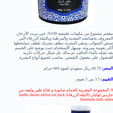
مقشر مصنوع من مكونات طبيعية 100%، غني بزيت الأرجان
المعروف بخصائصه المغذية والمرطبة وبالنيلة الزرقاء التي
تمتص الشوائب وتنقي البشرة، ينظف بشرتك بلطف ممايجعلها
أكثر نعومة ومرونة، وسهل الإستخدام حيث يوضع على الجسم
بعد تبليله بالماء الدافئ، ثم يدلك عل شكل حركات دائرية
للحصول على مفعول التقشير. مناسب لجميع أنواع البشرة.
السعر:
40.79 ريال سعودي لعبوة 600 جرام.
التقييم:
3.5 من 5 نجوم.
9. المجموعة المغربية للحمام صابونة و قناع طين وليفة من
جاردين اوليان (النيلة الزرقاء) Jardin oleane moroccan pack
hammam nella zarka