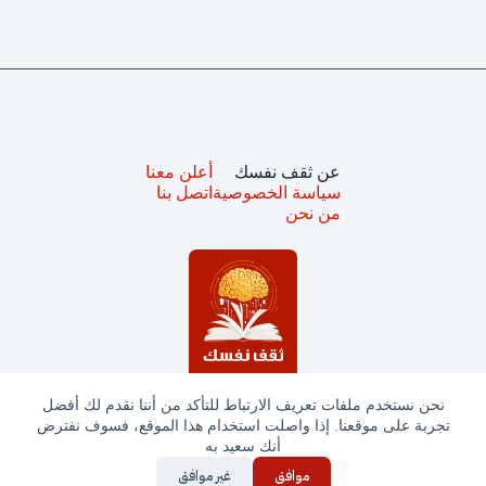
عن ثقف نفسك
أعلن معنا
سياسة الخصوصية
اتصل بنا
من نحن
نحن نستخدم ملفات تعريف الارتباط للتأكد من أننا نقدم لك أفضل
تجربة على موقعنا. إذا واصلت استخدام هذا الموقع، فسوف نفترض
جميع الحقوق محفوظة © ثقف نفسك 2025
أنك سعيد به
موافق
غير موافق