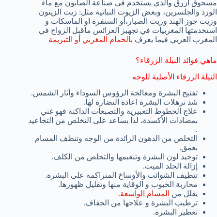
مسحوق أزرق والذي يستخدم في صناعة الصابون مع ماء
الورد والجلسرين، وبعض الزيوت النباتية مثل: زيت الزيتون
وزيت جوز الهند وزيت الصبار،أو السنفرة او الماسكات و
استخدمتها المغربيات في تجهيز العرائس ماقبل الزواج في
المغرب العربي فيما يعرف
بالحمام المغربي أو التبريمة
ماهي فوائد النيلة الزرقاء؟
النيلة الزرقاء الأصلية للوجه
تفتيح البشرة ومعالجة الرؤوس السوداء وأثار الشمس.
شد ترهلات البشرة اعادة النضارة لها.
علاج الخطوط التعبيرية والتصبغات الداكنة فهو غني
بمضادات الأكسدة، لذا يساعد على التخلص من التجاعيد
.
التخلص من الدهون الزائدة من الوجه وتنظف المسام
بعمق.
توحيد لون البشرة وتنعيمها والتخلص من الكلف.
إزالة الجلد الميت.
تنظيف الشوائب والأوساخ المتراكمة على البشرة.
محاربة الحبوب و الوقاية منها وتقليل ظهورها.
يقلل من
المسام الواسعة.
ترطيب البشرة و علاجها من الجفاف.
تعطير البشرة.