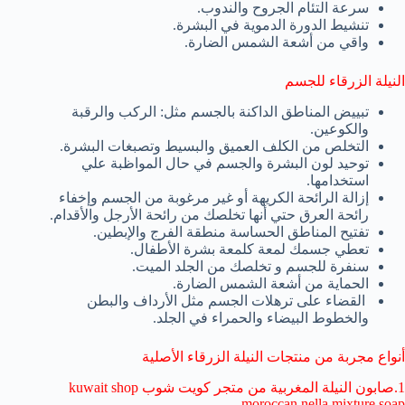
سرعة التئام الجروح والندوب.
تنشيط الدورة الدموية في البشرة.
واقي من أشعة الشمس الضارة.
النيلة الزرقاء للجسم
تبييض المناطق الداكنة بالجسم مثل: الركب والرقبة
والكوعين.
التخلص من الكلف العميق والبسيط وتصبغات البشرة.
توحيد لون البشرة والجسم في حال المواظبة علي
استخدامها.
إزالة الرائحة الكريهة أو غير مرغوبة من الجسم وإخفاء
رائحة العرق حتي أنها تخلصك من رائحة الأرجل والأقدام.
تفتيح المناطق الحساسة منطقة الفرج والإبطين.
تعطي جسمك لمعة كلمعة بشرة الأطفال.
سنفرة للجسم و تخلصك من الجلد الميت.
الحماية من أشعة الشمس الضارة.
القضاء على ترهلات الجسم مثل الأرداف والبطن
والخطوط البيضاء والحمراء في الجلد.
أنواع مجربة من منتجات النيلة الزرقاء الأصلية
1.صابون النيلة المغربية من متجر كويت شوب kuwait shop
moroccan nella mixture soap