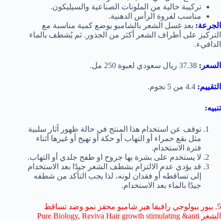
تركيبة خالية من الملونات الصناعية والسيليكون.
مناسب لفروة الرأس الدهنية.
الجرعة:
بعد غسل الشعر بالشامبو يوضع كمية مناسبة مع
التركيز على أطراف الشعر أكثر من الجذور. ثم يُشطف بالماء
الدافيء.
السعر:
37.38 ريال سعودي لعبوة 250 مل.
التقييم:
4.4 من 5 نجوم.
تنبيه:
توقف عن استخدام هذا المنتج في حالة ظهور آثار سلبية
مثل بقع حمراء أو التهاب أو حكة أو تهيج أو غيرها أثناء
فترة الاستخدام.
لا يستخدم على بشرة بها جروح او طفح جلدي أو التهاب.
قد يؤدي عدم الالتزام بشطف الشعر جيدًا بعد الاستخدام
إلى تساقطه أو فقدان لونه، لذا يجب التأكد من شطفه
جيدًا بالماء بعد الاستخدام.
5. بيور بيولوجي رافيفا هير شامبو محفز نمو وضد تساقط
الشعر Pure Biology, Reviva Hair growth stimulating &anti