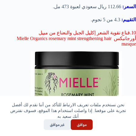
السعر:
112.66 ريال سعودي لعبوة 473 مل.
التقييم:
4.3 من 5 نجوم.
10.قناع تقوية الشعر إكليل الجبل والنعناع من مييل
أورجانيكس Mielle Organics rosemary mint strengthening hair
masque
نحن نستخدم ملفات تعريف الارتباط للتأكد من أننا نقدم لك أفضل
تجربة على موقعنا. إذا واصلت استخدام هذا الموقع، فسوف نفترض
أنك سعيد به
موافق
غير موافق
المكونات:
بهينتريمونيوم ميثوسلفات ، كحول سيتريل ، عصير