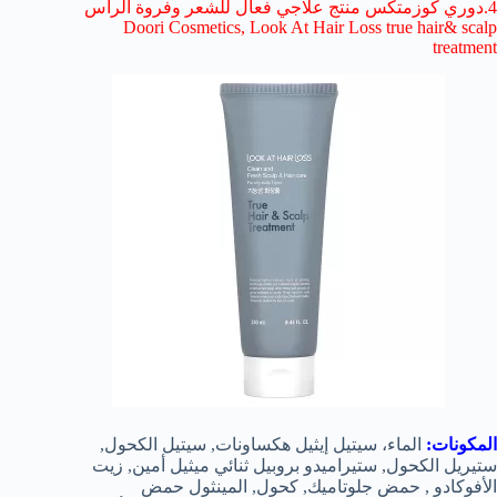
4.دوري كوزمتكس منتج علاجي فعال للشعر وفروة الرأس
Doori Cosmetics, Look At Hair Loss true hair& scalp
treatment
المكونات:
الماء، سيتيل إيثيل هكساونات, سيتيل الكحول,
ستيريل الكحول, ستيراميدو بروبيل ثنائي ميثيل أمين, زيت
الأفوكادو , حمض جلوتاميك, كحول, المينثول حمض