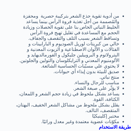
من أدوية تقوية جذع الشعر بتركيبة حصرية ومحفزة
والمُصممة من أجل تغذية فروة الرأس بينما يساعد
الخليط النباتي الخاص بنا على تقوية الخصلات وزيادة
الحجم مع المساعدة في تقليل تهيج فروة الرأس
وتساقط الشعر بسبب التلف والتقصف والجفاف.
خالي من كبريتات لوريل الصوديوم و البارابينات و
الفثالات و الألوان الاصطناعية و الزيوت المعدنية و
البترولاتوم و البروبيلين جليكول و الفورمالديهايد و
الألومنيوم المعدني و الترايكلوسان والتولين والجلوتين.
لا يحتوي علي مسبّبات الحساسية الشائعة.
صديق للبيئة بدون إيذاء أي حيوانات.
منتج نباتي.
مناسب للرجال والنساء.
لا يؤثّر على صبغة الشعر.
يساعد بشكل ملحوظ في زيادة حجم الشعر و اللمعان،
الكثافة، القوة.
يقلل بشكل ملحوظ من مشاكل الشعر الخفيف، البهتان،
المتقصف، التالف.
مختبر إكلينيكيًا
مكوّنات عضوية معتمدة وغير معدل وراثيًا.
طريقة الاستخدام