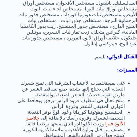
الساليسليك, بانثينول, مستخلص الأفحوان، مستخلص أوراق
مستخلص أوراق نبات التويا، مستخلص لحاء نبات التوت
الأبيض، مستخلص نبات هوتونيا كورداتا ، مستخلص جذور نبات
الرحمانية اللزجة، مستخلص جذور نبات ، مستخلص نبات
الشيح الدارج ، مستخلص جذور الجينسنج، زيت بذور الكاميليا
اليابانية، كيراتين متحلل، زيت ثمار نبات النسرين، بيوتيلين
جليكول، خلاصة أوراق الألوة المريرة ، مستخلص جذور نبات
عود الوج، فينوكسي إيثانول.
الشكل الدوائي:
بلسم.
المميزات:
غني بمستخلصات الأعشاب الشرقية التي تمنح شعرك
التغذية التي يحتاج إليها بشدة، يمنع تساقط الشعر عن
طريق تقوية خصلات الشعر الضعيفة والمقصفة.
منتج فعال في تننظيف فروة الرأس برفق ويحافظ على
التوازن الحقيقي للشعر وفروة الرأس.
الجينسينج وهوتونيا كورداتا وعُود الوَجّ يوفر التغذية
السليمة لشعرك وفروة رأسك بالإضافة إلى
خلاصة
الألوة فيرا
وزيت الأفوكادو الذي يمنحها ترطيباً فائقاً.
مصنف من قبل وزارة الأغذية وسلامة الأدوية الكورية
كمنتح فعال في العناية بالشعر المتساقط.