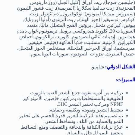
(جليسين صوجا), زيت أوراق إكليل الجبل (روزمارينوس
المخزنية), زيت سالفيا سكلاريا (المريمية), زيت قشور الليمون
(سيتروس ميديكا ليمونوم), توكوفيرول, د-بانثينول, زيت
كوكوس نوسيفيرا (جوز الهند)., زيت الزيتون (أوليا أوروبايا),
بيوتين, كيراتين متحلل, بروتين القمح المتحلل مائيًا, متعدد
السوربات 20, كلوريد هيدروكسي بروبيل تريمونيوم غوار, دمدم
هيدانتوين, إيديتات ثنائي الصوديوم, كلوريد بنزالكونوم, أحماض
الكيراتين الأمينية, مستنبت خلايا الفاكهة (فيتيس فينيفيرا
ميريستيم), أوراق الجرجير المتحللة, مستخلص الجوز المتحلل,
حمض الستريك, بنزوات الصوديوم, سوربات البوتاسيوم.
الشكل الدوائي:
شامبو.
المميزات:
تركيبة من أدوية تقوية جذع الشعر الغنية بالزيوت
الطبيعية والمستخلصات بمركبين خاصين، الأمينو كيرا
NPNF ومركب تحفيز الشعر 3HC.
تنشيط الشعر وتقويته وتكثيفه وحمايته.
تم تصميم هذه التركيبة لتعزيز قدرة الجسم على تحفيز
النمو والحماية من التلف وتساقط الشعر.
علاج لزيادة الكثافة والنحافة والتقصف ومنع التساقط
وتحفيز النمو للرجال والنساء.