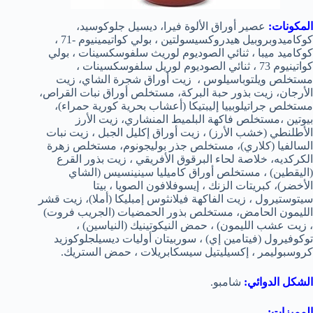
المكونات:
عصير أوراق الألوة فيرا، ديسيل جلوكوسيد،
كوكاميدوبروبيل هيدروكسيسولتين ، بولي كواتيمينيوم -71 ،
كوكاميد ميبا ، ثنائي الصوديوم لوريث سلفوسكسينات ، بولي
كواتينيوم 73 ، ثنائي الصوديوم لوريل سلفوسكسينات ،
مستخلص ويلتوباسيلوس ، زيت أوراق شجرة الشاي، زيت
الأرجان، زيت بذور حبة البركة، مستخلص أوراق نبات القراص،
مستخلص جراتيلوبييا إليبتيكا (أعشاب بحرية كورية حمراء)،
بيوتين ،مستخلص فاكهة البلميط المنشاري، زيت الأرز
الأطلنطي (خشب الأرز) ، زيت أوراق إكليل الجبل ، زيت نبات
السالفيا (كلاري)، مستخلص جذر بوليجونوم، مستخلص زهرة
الكركديه، خلاصة لحاء البرقوق الأفريقي ، زيت بذور القرع
(اليقطين) ، مستخلص أوراق كاميليا سينينسيس (الشاي
الأخضر)، كبريتات الزنك ، إيسوفلافون الصويا ، بيتا
سيتوستيرول ، زيت الفاكهة فيلانثوس إمبليكا (أملا)، زيت قشر
الليمون الحامض، مستخلص بذور الحمضيات (الجريب فروت)
، زيت عشب الليمون) ، حمض النيكوتينيك (النياسين) ،
توكوفيرول (فيتامين إي) ، سوربيتان أوليات ديسيلجلوكوزيد
كروسبوليمر ، إكسيليتيل سيسكابريلات ، حمض الستريك.
الشكل الدوائي:
شامبو.
المميزات: