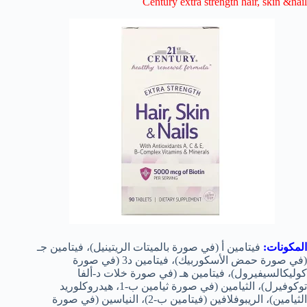
Century extra strength hair, skin &nail
المكونات:
فيتامين أ (في صورة بالميتات الريتينيل)، فيتامين جـ
(في صورة حمض الأسكوربيك)، فيتامين د3 (في صورة
كوليكالسيفيرول)، فيتامين هـ (في صورة خلات د-ألفا
توكوفيرل)، الثيامين (في صورة ثيامين ب-1، هيدروكلوريد
الثيامين)، الريبوفلافين (فيتامين ب-2)، النياسين (في صورة