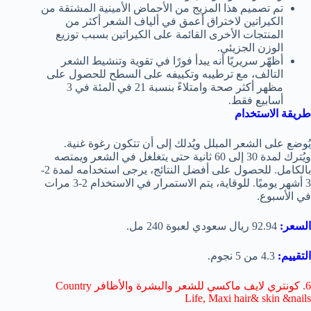
تم تصميم هذا المزيج من الأحماض الأمينية المشتقة من
الكيراتين لاختراق أعمق في ألياف الشعر أكثر من
المنتجات الأخرى القائمة على الكيراتين بسبب توزيع
الوزن الجزيئي.
أظهّر سريريًا أنه يبدأ فورًا في تقوية وتنشيط الشعر
التالف، مع ترطيبه وتكييفه على السطح للحصول على
مظهر أكثر صحة وامتلاءً بنسبة 21 في المئة في 3
أسابيع فقط.
طريقة الاستخدام
يُوضع على الشعر المبلل ويُدلك إلى أن تتكون رغوة غنية.
ويُترك لمدة 30 إلى 60 ثانية حتى يتغلغل في الشعر ويمتصه
بالكامل. للحصول على أفضل النتائج، يرجى استخدامه لمدة 2-
3 أشهر يوميًا. للوقاية، يتم الاستمرار في الاستخدام 2-3 مرات
في الأسبوع.
السعر:
92.94 ريال سعودي لعبوة 240 مل.
التقييم:
4.3 من 5 نجوم.
6. كونتري لايف ماكسي للشعر والبشرة والأظافر Country
Life, Maxi hair& skin &nails