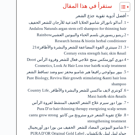
ستقرأ في هذا المقال
أفضل أدوية تقوية جذع الشعر
1. أندالو ناتورالز شامبو الخلايا الجذعية للأرجان للشعر الخفيف
Andalou Naturals argan stem cell shampoo for thinning hair
2.رينبو ريسورش بلسم الحناء والبيوتين العشبيRainbow
Research henna & biotin herbal conditioner
3. 21 سينتري القوة المضاعفة للشعر والبشرة والأظافر21st
Century extra strength hair, skin &nail
4.دوري كوزمتكس منتج علاجي فعال للشعر وفروة الرأس Doori
Cosmetics, Look At Hair Loss true hair& scalp treatment
5. بيور بيولوجي رافيفا هير شامبو محفز نمو وضد تساقط الشعر
Pure Biology, Reviva Hair growth stimulating &anti hair loss
shampoo
6. كونتري لايف ماكسي للشعر والبشرة والأظافر Country Life,
Maxi hair& skin &nails
7. بورا دور سيرم علاج الشعر الخفيف المنشط لفروة الرأس
Pura D’or hair thinning therapy energizing scalp serum
8. علاج تقوية الشعر جرو سترونج من كانتو cantu grow strong
strengthening treatment
9.شامبو البيوتين المضاد للشعر الخفيف من بورا دور أوريجينال
جولد ليبل ليبل بلانكشتاين PURA D’OR Original Gold Label