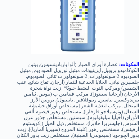
المكونات:
عصارة أوراق الصبار (ألوا باربادينسيس), بيتين
الكوكاميدو بروبيل, أيزيثيونات ميثيل لورويل الصودويم, ميثيل
الصوديوم 2-سولفولورات, 2-سولفولورات ثنائي الصوديوم,
جلسيرين نباتي, الخلايا الجذعية للثمار (أرجان, تفاح شائع, عنب
الشمس) ومركب التوت النشط حيويًا*, زيت نواة شجرة
الأرجان (أرجانيا سبينوزا), مركب فيتامين ب (بيوتين, ثيامين,
بيريدوكسين, نياسين, ريبوفلافين, بانثينول), بروتين الأرز
المتحلل, مركب لتغذية الشعر [مستخلص أوراق حشيشة
السعال (وتوسيلاجو فارفارا), مستخلص زهور قيصوم ألفي
الأوراق (أخيليا ميليفوليوم), سيستين, مستخلص جذور عرق
السوس (جليسريزا جلابرا)، مستخلص ذيل الخيل (إكويستوم
أرفينس), مستخلص زهور إكليلة المروج (سبيريا ألماريا)], زيت
بذور الجوجوبا (سيموندزيا الصينية), مستخلص زيت بذور الكتان