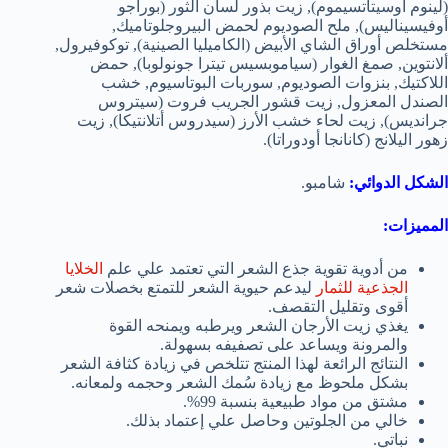
(لينوم أوسيتاتسيموم), زيت بذور لسان الثور (بوراجو
أوفيسيناليس), ملح الصوديوم لحمض البيروجلوتاميك,
مستخلص أوراق الشاي الأبيض (الكاميليا الصينية), توكوفيرول,
ألانتوين, صمغ الغوار (سياموبسيس تيترا جونولوبا), حمض
اللاكتيك, بنزوات الصوديوم, سوربات البوتاسيوم, خشب
الصندل المعزول, زيت قشور الجريب فروت (سيتروس
جرانديس), زيت لحاء خشب الأرز (سيدروس أتلانتيكا), زيت
زهور اليلانج (كانانجا أودوراتا).
الشكل الدوائي:
شامبو.
المميزات:
من أدوية تقوية جذع الشعر التي تعتمد علي علم
الخلايا
الجذعية للثمار
ليدعم حيوية الشعر للتمتع بخصلات شعر
أقوى وتقليل التقصف.
يغذي زيت الأرجان الشعر ويرطبه ويمنحه القوة
والمرونة ويساعد على تصفيفه بسهولة.
النتائج الرائعة لهذا المنتج تتلخص في زيادة كثافة الشعر
بشكل ملحوظ مع زيادة سُمك الشعر وحجمه ولمعانه.
مشتق من مواد طبيعية بنسبة 99%.
خالي من الجلوتين وحاصل علي إعتماد بذلك.
نباتي.