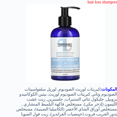
hair loss shampoo
المكونات:
كبريتات لوريث الصوديوم, لوريل سلفواسيتات
الصوديوم وثاني كبريتات الصوديوم لوريث, بيتين الكوكاميدو
بروبيل, جليكول ثنائي الستيرات, جلسيرين, زيت عشب
الليمون (إذخر مكي), مستخلص فاكهة البلميط المنشاري ,
مستخلص أوراق الشاي الأخضر (الكاميليا الصينية), مستخلص
بذور الجريب فروت (حمضيات الغرانديز), زيت فول الصويا