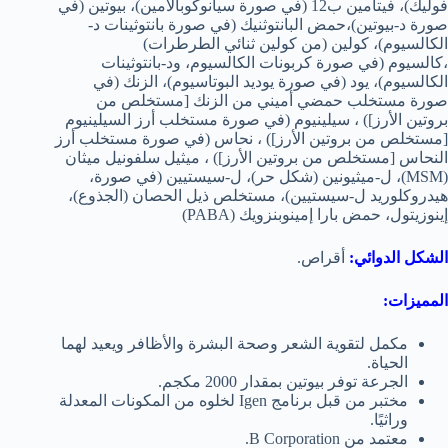
فوليك)، فيتامين ب12 (في صورة سيانوكوبالامين)، بيوتين (في
صورة د-بيوتين)،حمض البانتوثنيك (في صورة بانتوثينات د-
الكالسيوم)، كولين (من كولين ثنائي الطرطرات)
،كالسيوم (في صورة كربونات الكالسيوم، ود-بانتوثينات
الكالسيوم)، يود (في صورة يوديد البوتاسيوم)، الزنك (في
صورة مستخلب حمضي أميني من الزنك [مستخلص من
بروتين الأرز]) ، سيلينيوم (في صورة مستخلب أرز السيلينيوم
[مستخلص من بروتين الأرز]) ، نحاس (في صورة مستخلب أرز
النحاس [مستخلص من بروتين الأرز]) ، ميثيل سلفونيل ميثان
(MSM)، ل-ميثيونين (شكل حر)، ل-سيستيين (في صورة،
هيدروكلوريد ل-سيستيين)، مستخلص ذيل الحصان (الجذوع)،
إينوزيتول، حمض بارا إمينوبنزويك (PABA)
الشكل الدوائي:
أقراص.
المميزات:
مكمل لتقوية الشعر وصحة البشرة والأظافر ويعيد لهما
الحياة.
الجرعة توفر بيوتين بمقدار 2000 مكجم.
مختبر من قبل برنامج Igen لخلوه من المكونات المعدلة
وراثيًا.
معتمد من B Corporation.