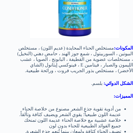
المكونات:
مستخلص الحناء المحايدة (عديم اللون) ، مستخلص
البيوتين ، السوربيتول ، شمع جوز الهند ، حامض دهني (النخيل)
، مستخلصات عضوية من القطيفة ، البابونج ، الصويا ، عشب
الليمون والصبار ، فيتامين E ، فينوكسي إيثانول (الشاي
الأخضر) ، مستخلص بذور الجريب فروت ، ورائحة طبيعية.
الشكل الدوائي:
بلسم.
المميزات:
من أدوية تقوية جذع الشعر مصنوع من خلاصة الحناء
عديمة اللون طبيعياً؛ يقوي الشعر ويضيف كثافة وتألقاً.
خلاصة عشبية مع خلاصة الحناء عديمة اللون تمنحك
جميع الفوائد الطبيعية للحناء بدون لون
تضيف الحناء كثافة ولمعان بينما تُنعم جذع الشعرة.