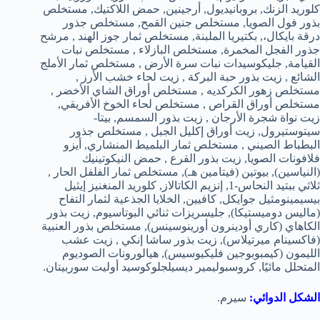
كلوريد الزنك, بروبانيديول, أرجينين, حمض اللاكتيك, مستخلص
بذور فول الصويا, مستخلص جنين القمح, مستخلص جذور
درقة بايكال،, بكتيريا الملبنة, مستخلص ثمار جوز الهند , مرشح
جذور الفجل المخمرة, مستخلص البازلاء , مستخلص نبات
القيامة, جليكوسيدات نبات سرة الأرض , مستخلص ثمار الأملج
الشائع , زيت بذور حبة البركة , زيت لحاء خشب الأرز ,
مستخلص زهور الكركديه , مستخلص أوراق الشاي الأخضر ,
مستخلص أوراق القراص , مستخلص لحاء الخوخ الأفريقي,
زيت نواة شجرة الأرجان , زيت بذور السمسم, بيتا-
سيتوستيرول, زيت أوراق إكليل الجبل , مستخلص جذور
البطباط الصيني , مستخلص ثمار البلميط المنشاري, أيزو
فلافونات الصويا, زيت بذور القرع , حمض النيكوتينيك
(النياسين), بيوتين (فيتامين هـ), مستخلص ثمار الفلفل الحار ,
ثلاثي ببتيد النحاس-1, إنزيم الكاتالاز, كلوريد المنغنيز إيثيل
بيسيمينومثيل جوايكل, كافيين, الخلايا الجذعية لثمار التفاح
(ماليس دوميستيكا), جليسريزات ثنائي البوتاسيوم, زيت بذور
الكاهاي (كاري أودينرون أورينوسينس), مستخلص بذور العنبية
(فاكسينام ميرتيلاس), زيت بذور ساشا إنكي , زيت عشب
الليمون (كيمبوبوجين فليكيوسيس), هيالورونات الصوديوم
المتحلل مائيًا, كروسبوليمير ديسيلجلوكوسيد أوليت سوربيتان.
الشكل الدوائي:
سيرم.