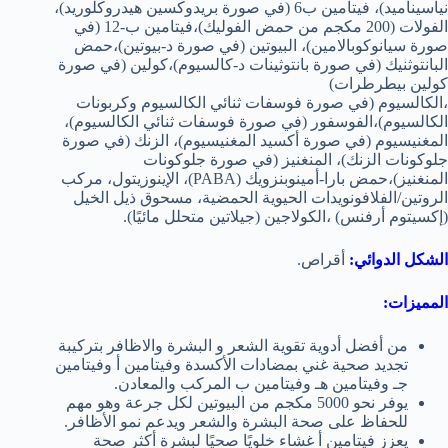
نياسيناميد)، فيتامين ب6 (في صورة بريدوكسين هيدروكلوريد)،
الفولات (200 مكجم من حمض الفوليك)،فيتامين ب-12 (في
صورة سيانوكوبالامين)، البيوتين (في صورة د-بيوتين)،حمض
البانتوثنيك (في صورة بانتوثينات د-كالسيوم)،كولين (في صورة
كولين بيطرطرات)
،الكالسيوم (في صورة فوسفات ثنائي الكالسيوم وكربونات
الكالسيوم)،الفوسفور (في صورة فوسفات ثنائي الكالسيوم)،
المغنيسيوم (في صورة أكسيد المغنيسيوم)، الزنك (في صورة
جلوكونات الزنك)، المنغنيز (في صورة جلوكونات
المنغنيز)،حمض بارا-أمينوبنزويك (PABA)، الإينوزيتول، مركب
الروتين/الفلافونويدات الحيوية الحمضية، مسحوق ذيل الخيل
(إكسيتوم أرفنس) ،الكولاجين (جيلاتين متحلل مائيًا).
الشكل الدوائي:
أقراص.
المميزات:
من أفضل أدوية تقوية الشعر و البشرة والاظافر بتركيبة
تجديد صحية غني بمضادات الأكسدة وفيتامين أ وفيتامين
جـ وفيتامين هـ وفيتامين ب المركب والمعادن.
يوفر نحو 5000 مكجم من البيوتين لكل جرعة وهو مهم
للحفاظ على صحة البشرة والشعر ويدعم نمو الأظافر.
يعزز فيتامين أ غشاء خلويًا صحيًا لبشرة أكثر صحة