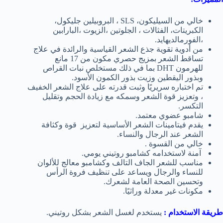
خالي من السيليكون، SLS ، البروبيلين جليكول،
الكبريتات، الفثالات ، الجلوتين ،الزيوت ،البارابين
،الفورمالديهايد.
من أدوية تقوية جذع الشعر القياسية والرائدة في علاج
تساقط الشعر بمزيج حصري مكون من 17 مانع
للهرمون DHT بما في ذلك مستخلص نبات القراص
وبذور اليقطين وزيت بذور الكمون الأسود.
تم اختباره سريريًا وثبت قدرته على علاج الشعر الخفيف
، وتعزيز قوة الشعر وسمكه مع زيادة الحجم وتقليل
التكسر.
شامبو عضوي معتمد.
يقدم فيتامينات الشعر الأساسية لتعزيز قوة وكثافة
الشعر عند الرجال والنساء.
خالي من القسوة .
آمنة لاستخدامه كشامبو روتيني يومي.
مناسب للشعر الجاف التالف وكشامبو معالج للألوان
للنساء والرجال ويساعد على تنظيف فروة الرأس
وتحسين الصحة العامة لشعرك.
مكونات غير معدلة وراثيًا.
طريقة الاستخدام :
يستخدم لغسل الشعر بشكل روتيني.