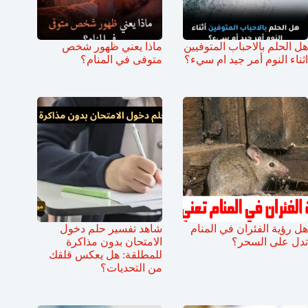
هل الحلم بالاحباب المتوفيين
ماذا يعني ظهور شخص
اثناء النوم أمر جيد ام سيء؟
متوفى في المنام؟
هل رؤية الفئران في المنام
شاهد تفسير حلم دخول
تدل على السحر؟
الامتحان بدون مذاكرة
للمطلقة: هل يعكس قلقك
من التحديات؟