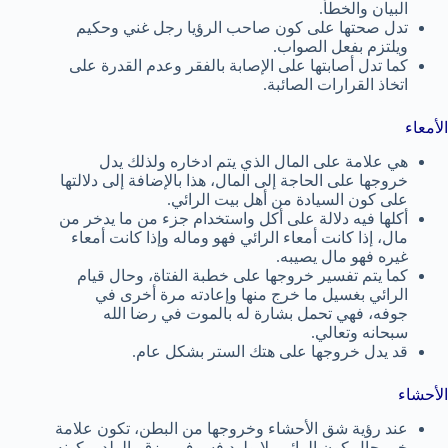
البيان والخطأ.
تدل صحتها على كون صاحب الرؤيا رجل غني وحكيم
ويلتزم بفعل الصواب.
كما تدل أصابتها على الإصابة بالفقر وعدم القدرة على
اتخاذ القرارات الصائبة.
الأمعاء
هي علامة على المال الذي يتم ادخاره ولذلك يدل
خروجها على الحاجة إلى المال، هذا بالإضافة إلى دلالتها
على كون السيادة من أهل بيت الرائي.
أكلها فيه دلالة على أكل واستخدام جزء من ما يدخر من
مال، إذا كانت أمعاء الرائي فهو وماله وإذا كانت أمعاء
غيره فهو مال يصيبه.
كما يتم تفسير خروجها على خطبة الفتاة، وحال قيام
الرائي بغسيل ما خرج منها وإعادته مرة أخرى في
جوفه، فهي تحمل بشارة له بالموت في رضا الله
سبحانه وتعالي.
قد يدل خروجها على هتك الستر بشكل عام.
الأحشاء
عند رؤية شق الأحشاء وخروجها من البطن، تكون علامة
خير حال كون الرائي بلا ولود فسوف يرزق بالولد، وكونه