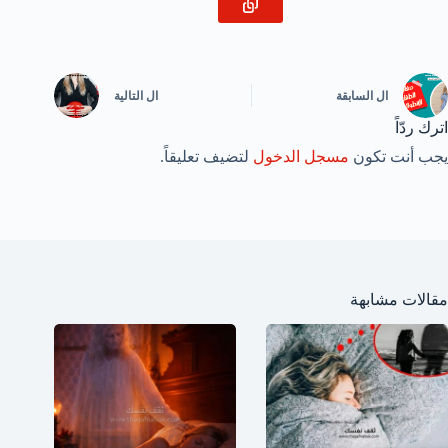
ال
السابقة
ال
التالية
اترك ردّاً
يجب أنت تكون
مسجل الدخول
لتضيف تعليقاً.
مقالات مشابهة