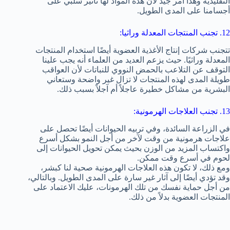
التقليدية وهذا امر جيد لأن هذه المواد لها تأثير سلبي على
أجسامنا على المدى الطويل.
12. تجنب المنتجات المعدلة وراثيا:
تتجنب شركات إنتاج الأغذية العضوية أيضًا استخدام المنتجات
المعدلة وراثيًا. حيث يزعم العديد من العلماء أنه يجب علينا
التوقف عن التلاعب بالحمض النووي للنباتات لأن العواقب
طويلة المدى لهذه المنتجات لا تزال غير واضحة وستعاني
البشرية من مشاكل خطيرة عاجلاً أم آجلاً بسبب ذلك.
13. تجنب العلاجات الهرمونية:
في الزراعة السائدة، وفي تربيه الحيوانات أيضًا تحصل على
علاجات هرمونية من وقت لآخر من أجل النمو بشكل أسرع
واكتساب المزيد من الوزن بحيث يمكن تحويل الحيوانات إلى
لحوم في أسرع وقت ممكن.
ومع ذلك، لا تكون هذه العلاجات الهرمونية صحية لنا كبشر،
وقد تؤدي أيضًا إلى آثار غير سارة على المدى الطويل. وبالتالي،
من أجل حماية نفسك من تلك الهرمونات، عليك الاعتماد على
المنتجات العضوية بدلاً من ذلك.