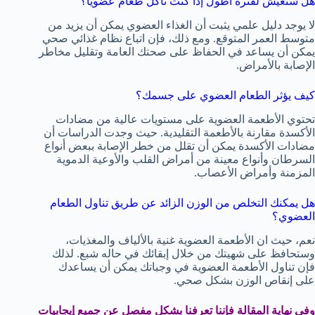
هل ستعيش لفترة أطول إذا كنت تأكل طعام عضويًا؟
لا يوجد دليل علمي يثبت أن الغذاء العضوي يمكن أن يزيد من
متوسط العمر المتوقع. ومع ذلك، فإن اتباع نظام غذائي صحي
يمكن أن يساعد في الحفاظ على صحتك العامة وتقليل مخاطر
الإصابة بالأمراض.
كيف يؤثر الطعام العضوي على جسمك؟
تحتوي الأطعمة العضوية على مستويات عالية من مضادات
الأكسدة مقارنة بالأطعمة التقليدية. حيث وجدت الدراسات أن
مضادات الأكسدة يمكن أن تقلل من خطر الإصابة ببعض أنواع
السرطان وأنواع معينة من أمراض القلب والأوعية الدموية
المزمنة وأمراض الأعصاب.
هل يمكنك التخلص من الوزن الزائد عن طريق تناول الطعام
العضوي؟
نعم، حيث ان الأطعمة العضوية غنية بالألياف والمغذيات،
وستحافظ على شهيتك من خلال إبقائك في حاله شبع. لذلك
فإن تناول الأطعمة العضوية في وجباتك يمكن أن يساعدك
على إنقاص الوزن بشكل صحي.
وفي نهاية المقالة فإننا تعرفنا بشكل مفصل عن جميع إيجابيات