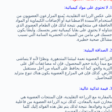
1. لا تحتوي على مواد كيميائية:
على عكس الزراعة التقليدية، يُمنع المزارعون العضويون من
استخدام الأسمدة الاصطناعية أو الإضافات الكيماوية أو المواد
الحافظة في منتجاتهم. نتيجة لذلك فإن الطعام العضوي الذي
تتناوله لا يحتوي على بقايا كيميائية تضر بجسمك. وأيضًا يكون
جسمك في مأمن من المبيدات الحشرية السامة التي تسبب
مشاكل صحية خطيرة.
2. الصداقة البيئية:
الزراعة العضوية نعمة لبيئتنا المتدهورة. ونظرًا لأنه لا يتماشى
مع مبدأ زيادة حجم المحصول، فإن له مضاعفات أقل على
التربة والجو. كما أنه يحافظ على المياه من أجل مستقبل
الأرض. كذلك فإن في المزارع العضوية يكون هناك تنوع متزايد
للمحاصيل.
3. قيمة غذائية عالية:
بالمقارنة مع الزراعة التقليدية، فإن المنتجات العضوية هي
مخازن غنية بالمعادن، كذلك تزيد الزراعة العضوية من فاعلية
التربة وفوائدها. نتيجة لذلك يتم نقل هذه الفوائد إليك كلما
تناولت هذه المنتجات العضوية.