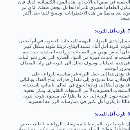
الخلقية في بعض الحالات إلى هذه المواد الكيميائية. لذلك فإن
تناول الطعام العضوي للمرأة الحامل، يجعل طفلك الذي لم
يولد بعد محميًا من هذه الاضطرابات، ويصبح لدينا جيل أكثر
صحة.
7. تلوث أقل للتربة:
تتمثل إحدى الميزات المهمة للمنتجات العضوية في أنها تجعل
تلوث التربة أقل أثناء عملية الإنتاج. تربتنا ملوثة بشكل كبير
على أساس يومي من العمليات الزراعية التقليدية حيث يتم
استخدام كميات كبيرة من المواد الضارة التي تعزز نمو النبات
في هذه العمليات وسوف تتحلل الى التربة في نهاية المطاف
بمرور الوقت.
قد يؤدي هذا إلى جعل التربة غير مناسبة للزراعة على
الإطلاق، مما قد يؤدي إلى فقدان قدرات إنتاج الغذاء وبالتالي
قد يؤدي أيضًا إلى زيادة الجوع في العالم. بالتالي، باستخدام
المنتجات العضوية بدلاً من المنتجات التقليدية، يمكن تخفيف
عملية تلوث التربة إلى حد ما نظرًا لأن مستوى تلوث التربة
غالبًا ما يكون أقل بكثير في ممارسات الزراعة العضوية.
8. تلوث أقل للمياه:
إن تلوث التربة المرتبط بالممارسات الزراعية التقليدية يعني
أيضًا تلوثًا خطيرًا للمياه. حيث سيتم غسل جزء كبير من المواد