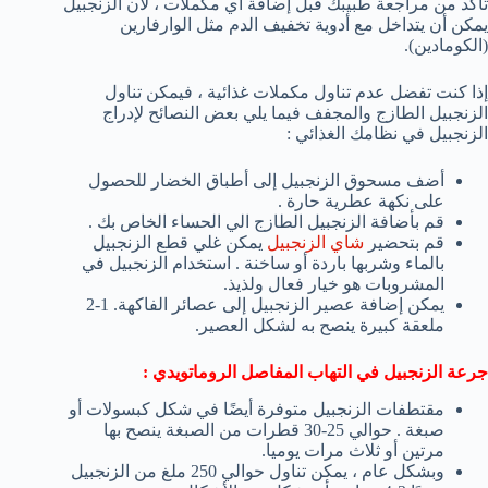
تأكد من مراجعة طبيبك قبل إضافة أي مكملات ، لأن الزنجبيل
يمكن أن يتداخل مع أدوية تخفيف الدم مثل الوارفارين
(الكومادين).
إذا كنت تفضل عدم تناول مكملات غذائية ، فيمكن تناول
الزنجبيل الطازج والمجفف فيما يلي بعض النصائح لإدراج
الزنجبيل في نظامك الغذائي :
أضف مسحوق الزنجبيل إلى أطباق الخضار للحصول
على نكهة عطرية حارة .
قم بأضافة الزنجبيل الطازج الي الحساء الخاص بك .
قم بتحضير
شاي الزنجبيل
يمكن غلي قطع الزنجبيل
بالماء وشربها باردة أو ساخنة . استخدام الزنجبيل في
المشروبات هو خيار فعال ولذيذ.
يمكن إضافة عصير الزنجبيل إلى عصائر الفاكهة. 1-2
ملعقة كبيرة ينصح به لشكل العصير.
جرعة الزنجبيل في التهاب المفاصل الروماتويدي
:
مقتطفات الزنجبيل متوفرة أيضًا في شكل كبسولات أو
صبغة . حوالي 25-30 قطرات من الصبغة ينصح بها
مرتين أو ثلاث مرات يوميا.
وبشكل عام ، يمكن تناول حوالي 250 ملغ من الزنجبيل