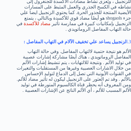
للزنجبيل ، ويُعزى نشاط مضادات الأكسدة للجنغرول إلى
نشاطه في الكسح الجذري والعمل المثبط على المسارات
الأيضية المنتجة للجذور الحرة. كما يحتوي الزنجبيل ايضا علي
جزء shogaols هو أيضًا مضاد قوي للأكسدة وبالتالي ، يتمتع
الزنجبيل بإمكانيات كبيرة في ممارسة تأثير
مضاد للأكسدة
في
حالة التهاب المفاصل الروماتويدي .
3.ا
لزنجبيل يساعد علي تخفيف الآلام في التهاب المفاصل
:
الألم هو نتيجة حتمية لالتهاب المفاصل. وفي حالة التهاب
المفاصل الروماتويدي ، هناك أيضًا مشاركة إشارات عصبية
في توليد الألم . ونتيجة للالتهابات ، يتم تنشيط إشارات الألم
من خلال الاشارات العصبية وغيرها من المستقلبات والتغيرات
في القنوات الأيونية التي تصل إلى الدماغ لتوليد الإحساس
بالألم . وقد تم العثور على الزنجبيل ليكون له تأثير مضاد للألم.
ومن المعروف أنه يحظر قناة الكالسيوم المتورطة في توليد
الألم المسبب للألم ، أي الألم الناتج عن الإشارات العصبية .