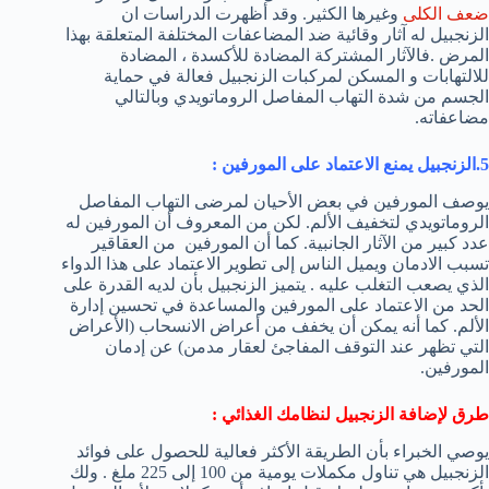
ضعف الكلى
وغيرها الكثير. وقد أظهرت الدراسات ان
الزنجبيل له آثار وقائية ضد المضاعفات المختلفة المتعلقة بهذا
المرض .فالآثار المشتركة المضادة للأكسدة ، المضادة
للالتهابات و المسكن لمركبات الزنجبيل فعالة في حماية
الجسم من شدة التهاب المفاصل الروماتويدي وبالتالي
مضاعفاته.
5.الزنجبيل يمنع الاعتماد على المورفين
:
يوصف المورفين في بعض الأحيان لمرضى التهاب المفاصل
الروماتويدي لتخفيف الألم. لكن من المعروف أن المورفين له
عدد كبير من الآثار الجانبية. كما أن المورفين من العقاقير
تسبب الادمان ويميل الناس إلى تطوير الاعتماد على هذا الدواء
الذي يصعب التغلب عليه . يتميز الزنجبيل بأن لديه القدرة على
الحد من الاعتماد على المورفين والمساعدة في تحسين إدارة
الألم. كما أنه يمكن أن يخفف من أعراض الانسحاب (الأعراض
التي تظهر عند التوقف المفاجئ لعقار مدمن) عن إدمان
المورفين.
طرق لإضافة الزنجبيل لنظامك الغذائي
:
يوصي الخبراء بأن الطريقة الأكثر فعالية للحصول على فوائد
الزنجبيل هي تناول مكملات يومية من 100 إلى 225 ملغ . ولك