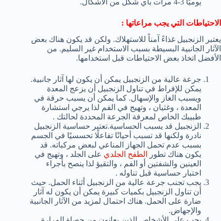
يوميًا 3-4 مرات بأي شكل من الأشكال.
الاحتياطات
التي يجب مراعاتها :
يعتبر الزنجبيل غذاءً آمناً للاستهلاك. ولكن قد يكون هناك بعض
الآثار الجانبية البسيطة بسبب الاستخدام غير السليم. من
الأفضل اتخاذ بعض الاحتياطات قبل استخدامها.
جرعة عالية من الزنجبيل يمكن أن يكون لها آثار جانبية.
يمكن للإفراط في تناول الزنجبيل أن يزعج المعدة
ويسبب الغاز والإسهال. كما يمكن أن يسبب حرقة في
المعدة ، وغثيان ، وتهيج في الفم لذا يرجي استشارة
طبيبك الخاص لمعرفة الجرعة المحددة لحالتك .
الزنجبيل قد يسبب الحساسية.تعتبر حساسية الزنجبيل
نادرة ولكنها قد تسبب أحيانًا تفاعلًا تحسسيًا في الجسم
بسبب عدم تحمل الجهاز المناعي لبعض مركباته. قد
يكون هناك تطور
الطفح الجلدي
على الجلد ، وتهيج في
العينين والشفتين أو الفم ، والتقيؤ لذا ينصح بأجراء
اختبار حساسية قبل تناوله .
يجب تجنب جرعة عالية من الزنجبيل أثناء الحمل. حيث
أن تناول الزنجبيل بكميات كبيرة يمكن أن يكون له آثار
ضارة على الحمل. هناك احتمال لمزيد من الآثار الجانبية
والإجهاض.
يجب على الأشخاص الذين يعانون من حصاة المرارة