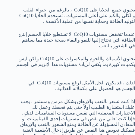
تحتوي جميع الخلايا على CoQ10 ، بالرغم من احتواء القلب
والكلى والكبد على أعلى المستويات . تستخدم الخلايا CoQ10
لتوليد الطاقة وحماية نفسها من عملية الأكسدة .
عندما تنخفض مستويات CoQ10 لا تستطيع خلايا الجسم إنتاج
الطاقة التي تحتاج إليها للنمو والبقاء بصحة جيدة مما يساهم
في الشعور بالتعب .
تحتوي الأسماك واللحوم والمكسرات على CoQ10 ولكن ليس
بكميات كبيرة بما يكفي لزيادة مستويات هذا الإنزيم في الجسم
.
لذلك ، قد يكون الحل الأمثل لرفع مستويات CoQ10 في
الجسم هو الحصول على مكملاته الغذائية .
إذا كنت تشعر بالتعب والإرهاق بشكل مزمن ومستمر ، يجب
عليك استشارة الطبيب أولاً حتى يتم فحصك وعمل لك
الاختبارات المعملية التي تقيس مستويات الفيتامينات لديك .
فإذا كنت تعاني من نقص في مستويات إحدى الفيتامينات أو
المعادن المسؤولة عن الطاقة ومنع الشعور بالتعب والإرهاق
فيمكنك تعويض هذا النقص عن طريق إدخال الأطعمة الغنية