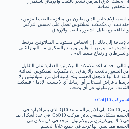
أن يجعلك الأرق المزمن تشعر بالتعب والإرهاق باستمرار
ومنخفض الطاقة .
بالنسبة للأشخاص الذين يعانون من متلازمة التعب المزمن ،
فقد ثبت أن مكملات الميلاتونين تعمل على تحسين التركيز
والطاقة مع تقليل الشعور بالتعب والإرهاق .
بالإضافة إلى ذلك ، إن انخفاض مستويات الميلاتونين مرتبط
بالشيخوخة ومرض الزهايمر ومرض السكري من النوع الثاني
والسرطان وارتفاع ضغط الدم .
بالتالي ، قد تساعد مكملات الميلاتونين الغذائية على التقليل
من الشعور بالتعب والإرهاق . إن مكملات الميلاتونين الغذائية
آمنة كما أنها لا تجعل الجسم ينتج كمية أقل من الميلاتونين ولا
ترتبط بأعراض انسحاب أو ارتباط آي لا تسبب الإدمان فيمكنك
التوقف عن تناولها في أي وقت .
4- مركب
CoQ10
:
يرمزCoq10 إلى الإنزيم المساعد Q10 الذي يتم إفرازه في
الجسم بشكل طبيعي .يأتي مركب CoQ10 في عدة أشكال بما
في ذلك يوبيكوينون ويوبيكوينول . توجد في كل مكان في
الجسم مما يعني أنها توجد في جميع خلايا الجسم .