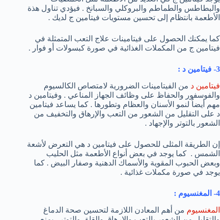
والبطاطس والطماطم والبروكلي والسبانخ . فيؤدي تناول هذة
الأطعمة بانتظام إلى تحسين مستويات فيتامين ج لديك .
كما يمكنك الحصول على فيتامينات علاج التعب المتمثلة في
فيتامين ج من المكملات الغذائية في صورة كبسولات أو فوار .
3- فيتامين د :
فيتامين د
من الفيتامينات الضرورية لامتصاص الكالسيوم
والفوسفور والحفاظ على وظائف الجهاز المناعي . وفيتامين د
مهم أيضاُ لنمو الأسنان والعظام وتطورها . كما يساعد فيتامين
د على التقليل من الشعور من التعب والإرهاق والتخفيف من
الشعور بالتوتر والإجهاد .
إن الطريقة المثلى للحصول على فيتامين د هي التعرض لأشعة
الشمس . كما يوجد في بعض أنواع الأطعمة مثل الحليب
وبعض الحبوب المقوية والأسماك الدهنية وصفار البيض . كما
يوجد في صورة مكملات غذائية .
4- المغنسيوم :
المغنسيوم
من أهم المعادن اللازمة لتحسين صحة الدماغ
والتقليل من الشعور بالتعب والإرهاق والقلق والتوتر . يمنع