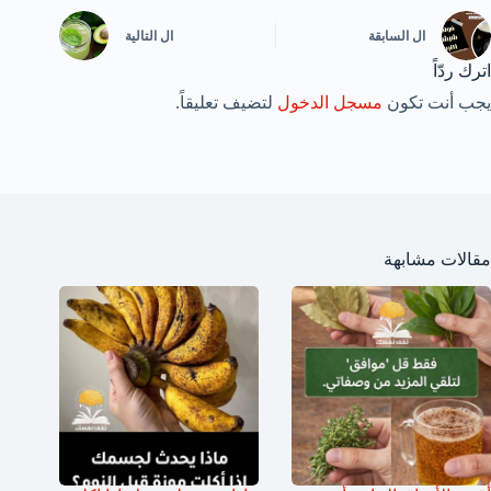
ال
السابقة
ال
التالية
اترك ردّاً
يجب أنت تكون
مسجل الدخول
لتضيف تعليقاً.
مقالات مشابهة