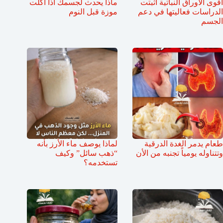
أقوى الأوراق النباتية أثبتت
ماذا يحدث لجسمك اذا اكلت
الدراسات فعاليتها في دعم
موزة قبل النوم
الجسم
طعام يدمر الغدة الدرقية
لماذا يوصف ماء الأرز بأنه
وتتناوله يومياً تجنبه من الأن
“ذهب سائل” وكيف
تستخدمه؟