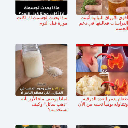
أقوى الأوراق النباتية أثبتت
ماذا يحدث لجسمك اذا اكلت
الدراسات فعاليتها في دعم
موزة قبل النوم
الجسم
طعام يدمر الغدة الدرقية
لماذا يوصف ماء الأرز بأنه
وتتناوله يومياً تجنبه من الأن
“ذهب سائل” وكيف
تستخدمه؟