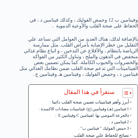
وفيتامين ب 12 وحمض الفوليك ، وكذلك فيتامين د ، في
الحفاظ على صحة القلب والأوعية الدموية .
بالإضافة لذلك، هناك العديد من العوامل التي تساعد علي
التقليل من خطر الإصابة بأمراض القلب. مثل ممارسة
الرياضة بانتظام ، والأقلاع عن التدخين ، و اتباع نظام غذائي
منخفض في الدهون والملح ، وتناول الكثير من الفواكه
والخضروات والحبوب الكاملة. كما يمكن تضمين بعض
الفيتامينات التي تدعم صحة القلب ضمن نظامك الغذائي مثل
فيتامين د ، وحمض الفوليك ، وفيتامين هـ وفيتامين ج .
ستقرأ في هذا المقال
أبرز وأهم فيتامينات تضمن صحة القلب دائما :
1.فيتامين (هـ) وفيتامين (ج) فيتامينات مضادات الاكسدة :
aالجرعة الموصي بها لفيتامين C وفيتامين E :
2.فيتامين د :
3.حمض الفوليك ” فيتامين ب” :
نصائح للحفاظ علي صحة القلب :