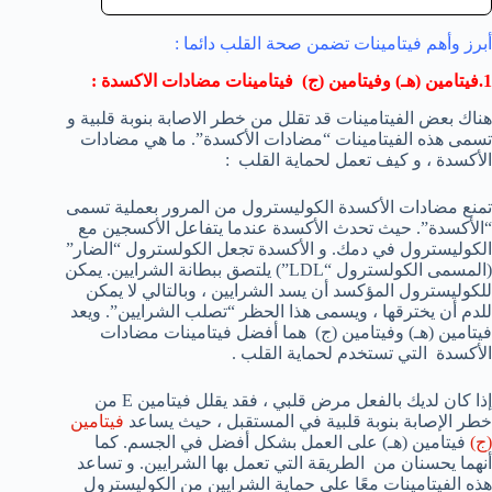
أبرز وأهم فيتامينات تضمن صحة القلب دائما :
1.فيتامين (هـ) وفيتامين (ج)
فيتامينات مضادات الاكسدة :
هناك بعض الفيتامينات قد تقلل من خطر الاصابة بنوبة قلبية و
تسمى هذه الفيتامينات “مضادات الأكسدة”. ما هي مضادات
الأكسدة ، و كيف تعمل لحماية القلب :
تمنع مضادات الأكسدة الكوليسترول من المرور بعملية تسمى
“الأكسدة”. حيث تحدث الأكسدة عندما يتفاعل الأكسجين مع
الكوليسترول في دمك. و الأكسدة تجعل الكولسترول “الضار”
(المسمى الكولسترول “LDL”) يلتصق ببطانة الشرايين. يمكن
للكوليسترول المؤكسد أن يسد الشرايين ، وبالتالي لا يمكن
للدم أن يخترقها ، ويسمى هذا الحظر “تصلب الشرايين”. ويعد
فيتامين (هـ) وفيتامين (ج) هما أفضل فيتامينات مضادات
الأكسدة التي تستخدم لحماية القلب .
إذا كان لديك بالفعل مرض قلبي ، فقد يقلل فيتامين E من
خطر الإصابة بنوبة قلبية في المستقبل ، حيث يساعد
فيتامين
(ج)
فيتامين (هـ) على العمل بشكل أفضل في الجسم. كما
أنهما يحسنان من الطريقة التي تعمل بها الشرايين. و تساعد
هذه الفيتامينات معًا على حماية الشرايين من الكوليسترول