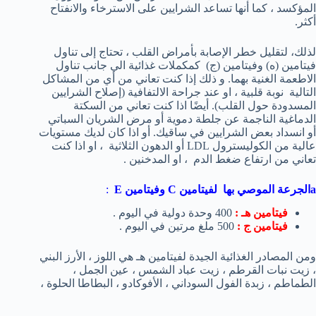
المؤكسد ، كما أنها تساعد الشرايين على الاسترخاء والانفتاح
أكثر.
لذلك، لتقليل خطر الإصابة بأمراض القلب ، تحتاج إلى تناول
فيتامين (ه) وفيتامين (ج) كمكملات غذائية الي جانب تناول
الاطعمة الغنية بهما. و ذلك إذا كنت تعاني من أي من المشاكل
التالية نوبة قلبية ، او عند جراحة الالتفافية (إصلاح الشرايين
المسدودة حول القلب). أيضًا اذا كنت تعاني من السكتة
الدماغية الناجمة عن جلطة دموية أو مرض الشريان السباتي
أو انسداد بعض الشرايين في ساقيك. أو اذا كان لديك مستويات
عالية من الكوليسترول LDL أو الدهون الثلاثية ، او اذا كنت
تعاني من ارتفاع ضغط الدم ، او المدخنين .
aالجرعة الموصي بها ل
فيتامين
C
وفيتامين
E
:
فيتامين هـ :
400 وحدة دولية في اليوم .
فيتامين ج :
500 ملغ مرتين في اليوم .
ومن المصادر الغذائية الجيدة لفيتامين هـ هي اللوز ، الأرز البني
، زيت نبات القرطم ، زيت عباد الشمس ، عين الجمل ،
الطماطم ، زبدة الفول السوداني ، الأفوكادو ، البطاطا الحلوة ،