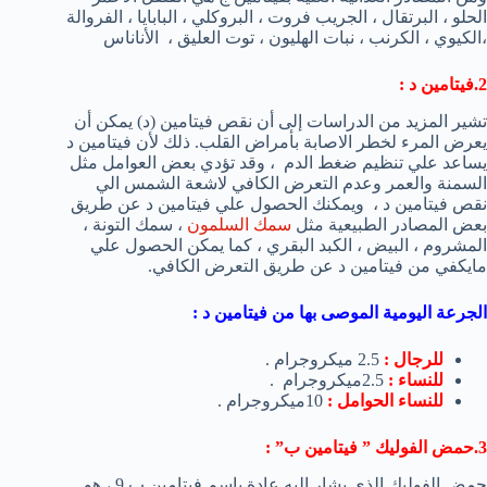
الحلو ، البرتقال ، الجريب فروت ، البروكلي ، البابايا ، الفروالة
،الكيوي ، الكرنب ، نبات الهليون ، توت العليق ، الأناناس
2.فيتامين د
:
تشير المزيد من الدراسات إلى أن نقص فيتامين (د) يمكن أن
يعرض المرء لخطر الاصابة بأمراض القلب. ذلك لأن فيتامين د
يساعد علي تنظيم ضغط الدم ، وقد تؤدي بعض العوامل مثل
السمنة والعمر وعدم التعرض الكافي لاشعة الشمس الي
نقص فيتامين د ، ويمكنك الحصول علي فيتامين د عن طريق
بعض المصادر الطبيعية مثل
سمك السلمون
، سمك التونة ،
المشروم ، البيض ، الكبد البقري ، كما يمكن الحصول علي
مايكفي من فيتامين د عن طريق التعرض الكافي.
الجرعة اليومية الموصى بها من فيتامين د :
للرجال :
2.5 ميكروجرام .
للنساء :
2.5ميكروجرام .
للنساء الحوامل :
10ميكروجرام .
3.حمض الفوليك ” فيتامين ب”
:
حمض الفوليك الذي يشار إليه عادة باسم فيتامين ب 9 ، هو