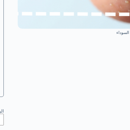
السوداء
ال