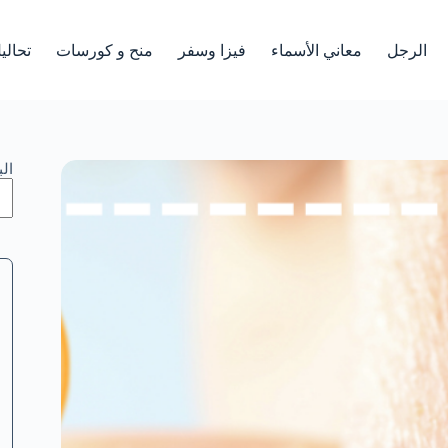
الرجل
معاني الأسماء
فيزا وسفر
منح و كورسات
تحالي
ال