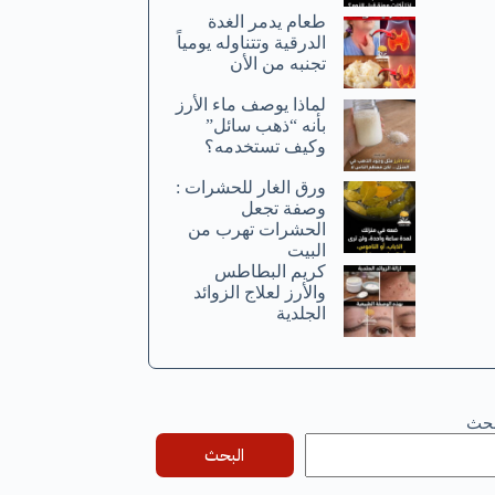
طعام يدمر الغدة
الدرقية وتتناوله يومياً
تجنبه من الأن
لماذا يوصف ماء الأرز
بأنه “ذهب سائل”
وكيف تستخدمه؟
ورق الغار للحشرات :
وصفة تجعل
الحشرات تهرب من
البيت
كريم البطاطس
والأرز لعلاج الزوائد
الجلدية
بحث
البحث