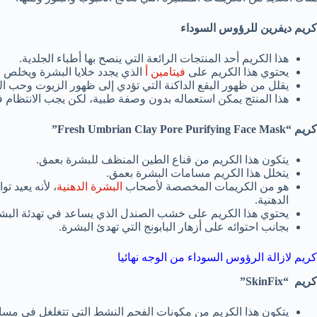
كريم ديفرين للرؤوس السوداء
هذا الكريم أحد المنتجات الرائعة التي ينصح بها أطباء الجلدية.
يحتوي هذا الكريم على
فيتامين أ
الذي يجدد خلايا البشرة ويخلص ال
يقلل من ظهور البقع الداكنة التي تؤدي إلى ظهور الزيوت وحب ا
هذا المنتج يمكن استعماله بدون وصفة طبية، لكن يجب الانتظام
كريم “
Fresh Umbrian Clay Pore Purifying Face Mask
”
يتكون هذا الكريم من قناع الطين المنظف للبشرة بعمق.
يتخلل هذا الكريم مسامات البشرة بعمق.
هو من الكريمات المخصصة لأصحاب
البشرة الدهنية
، لأنه يعيد ت
الدهنية.
يحتوي هذا الكريم على خشب الصندل الذي يساعد في تهدئة البش
بجانب احتوائه على أزهار البابونج التي تهدئ البشرة.
كريم لازالة الرؤوس السوداء من الوجه نهائيا
كريم “
SkinFix
”
يتكون هذا الكريم من مكونات الفحم النشط التي تتغلغل في مسام