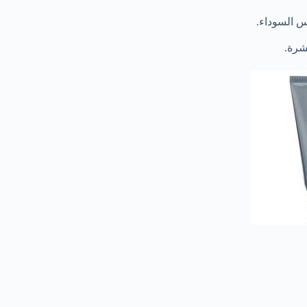
س السوداء.
شرة.