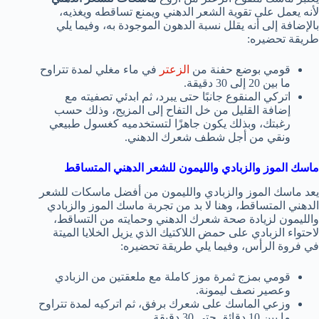
لأنه يعمل على تقوية الشعر الدهني ويمنع تساقطه ويغذيه،
بالإضافة إلى أنه يقلل نسبة الدهون الموجودة به، وفيما يلي
طريقة تحضيره:
قومي بوضع حفنة من
الزعتر
في ماء مغلي لمدة تتراوح
ما بين 20 إلى 30 دقيقة.
اتركي المنقوع جانبًا حتى يبرد، ثم ابدئي تصفيته مع
إضافة القليل من خل التفاح إلى المزيج، وذلك حسب
رغبتك، وبذلك يكون جاهزًا لتستخدميه كغسول طبيعي
ونقي من أجل شطف شعرك الدهني.
ماسك الموز والزبادي والليمون للشعر الدهني المتساقط
يعد ماسك الموز والزبادي والليمون من أفضل ماسكات للشعر
الدهني المتساقط، وهنا لا بد من تجربة ماسك الموز والزبادي
والليمون لزيادة صحة شعرك الدهني وحمايته من التساقط،
لاحتواء الزبادي على حمض اللاكتيك الذي يزيل الخلايا الميتة
في فروة الرأس، وفيما يلي طريقة تحضيره:
قومي بمزج ثمرة موز كاملة مع ملعقتين من الزبادي
وعصير نصف ليمونة.
وزعي الماسك على شعرك برفق، ثم اتركيه لمدة تتراوح
ما بين 10 دقائق حتى 30 دقيقة.