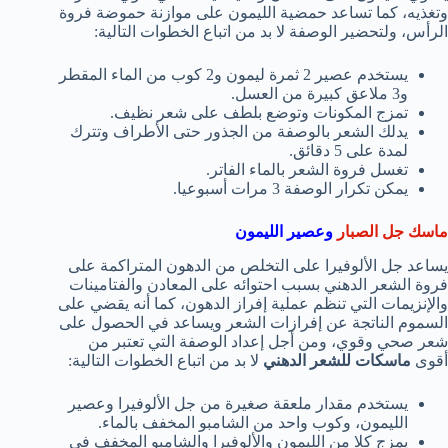
وتغذيه، كما تساعد حمضية الليمون على موازنة حموضة فروة
الرأس، ولتحضير الوصفة لا بد من اتباع الخطوات التالية:
يستخدم عصير 2 ثمرة ليمون و2 كوب من الماء المقطر
و3 ملاعق كبيرة من العسل.
تمزج المكونات وتوضع بلطف على شعر نظيف.
يدلك الشعر بالوصفة من الجذور حتى الأطراف وتترك
لمدة على 5 دقائق.
تغسل فروة الشعر بالماء الفاتر.
يمكن تكرار الوصفة 3 مرات أسبوعيا.
ماسك جل الصبار
وعصير الليمون
يساعد جل الألوفيرا على التخلص من الدهون المتراكمة على
فروة الشعر الدهني بسبب احتوائه على المعادن والفتامينات
والإنزيمات التي تنظم عملية إفراز الدهون، كما أنه يقضي على
السموم الناتجة عن إفرازات الشعر ويساعد في الحصول على
شعر صحي وقوي، ومن أجل إعداد الوصفة التي تعتبر من
أقوى
ماسكات للشعر الدهني
لا بد من اتباع الخطوات التالية:
يستخدم مقدار ملعقة صغيرة من جل الألوفيرا وعصير
الليمون، وكوب واحد من الشامبو المخفف بالماء.
يمزج كلا من الليمون والألوفيرا والشامبو المخفف في