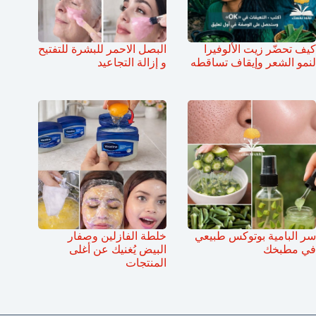
كيف تحضّر زيت الألوفيرا
البصل الاحمر للبشرة للتفتيح
لنمو الشعر وإيقاف تساقطه
و إزالة التجاعيد
سر البامية بوتوكس طبيعي
خلطة الفازلين وصفار
في مطبخك
البيض يُغنيك عن أغلى
المنتجات