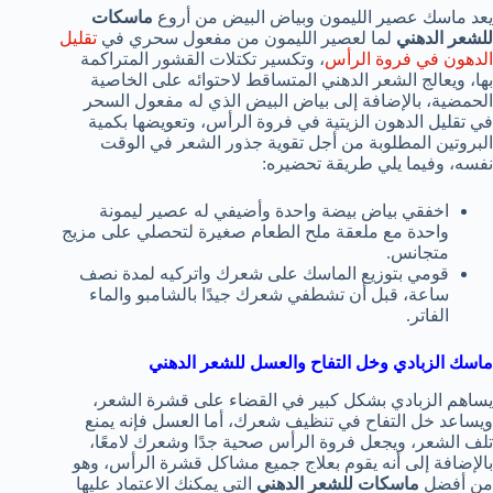
يعد ماسك عصير الليمون وبياض البيض من أروع
ماسكات
للشعر الدهني
لما لعصير الليمون من مفعول سحري في
تقليل
الدهون في فروة الرأس
، وتكسير تكتلات القشور المتراكمة
بها، ويعالج الشعر الدهني المتساقط لاحتوائه على الخاصية
الحمضية، بالإضافة إلى بياض البيض الذي له مفعول السحر
في تقليل الدهون الزيتية في فروة الرأس، وتعويضها بكمية
البروتين المطلوبة من أجل تقوية جذور الشعر في الوقت
نفسه، وفيما يلي طريقة تحضيره:
اخفقي بياض بيضة واحدة وأضيفي له عصير ليمونة
واحدة مع ملعقة ملح الطعام صغيرة لتحصلي على مزيج
متجانس.
قومي بتوزيع الماسك على شعرك واتركيه لمدة نصف
ساعة، قبل أن تشطفي شعرك جيدًا بالشامبو والماء
الفاتر.
ماسك الزبادي وخل التفاح والعسل للشعر الدهني
يساهم الزبادي بشكل كبير في القضاء على قشرة الشعر،
ويساعد خل التفاح في تنظيف شعرك، أما العسل فإنه يمنع
تلف الشعر، ويجعل فروة الرأس صحية جدًا وشعرك لامعًا،
بالإضافة إلى أنه يقوم بعلاج جميع مشاكل قشرة الرأس، وهو
من أفضل
ماسكات للشعر الدهني
التي يمكنك الاعتماد عليها