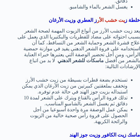
دقائق.
يغسل الشعر بالماء والشامبو.
خلطة ز
يت خشب الأر
ز العطري وزيت الأرغان
يعد زيت خشب الأرز من أنواع الزيوت المهمة لصحة الشعر
بسبب احتوائه على مضاد للفطريات والبكتيريا الذي يعمل على
علاج قشرة الشعر وحماية الشعر من التساقط، كما أن
استخدامه على فروة الشعر الدهني يفيد في موازنة حمضية
الرأس، ومن أجل تحضير الوصفة التي يعتبرها خبراء العناية
بالشعر من أفضل
ماسكات للشعر الدهني
لا بد من اتباع
الإرشادات التالية:
تستخدم بضعة قطرات بسيطة من زيت خشب الأرز
وتخفف بملعقتين كبيرتين من زيت الأرغان الذي يمكن
استبداله بزيت جوز الهند في حالة عدم توفره.
تدلك فروة الرأس بالقناع ويترك على الشعر لمدة 10
دقائق ثم يغسل الشعر بالشامبو المناسب.
يمكن عمل الوصفة مرة واحدة أسبوعيا من أجل
الحصول على فروة رأس صحية خالية من الزيوت
والرائحة الكريهة.
ماسك زيت الكافور وزيت جوز الهند