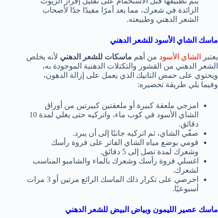
يتم تطبيقها قبل الاستحمام على تقليل إفراز الزيوت
الزائدة في شعرك، مما يعد أمرًا مفيدًا جدًا لأصحاب
الشعر الدهني وطبيعته.
ماسك الشاي الأسود للشعر الدهني
يعتبر
الشاي الأسود
من أهم
ماسكات للشعر الدهني
لأنه يخلص
الشعر الدهني من القشور والتكتلات الدهنية الموجودة به،
ويحتوي على حمض التانيك الذي يعمل على إزالة الدهون،
وفيما يلي طريقة تحضيره:
امزجي ملعقة كبيرة أو ملعقتين كبيرتين من أوراق
الشاي الأسود في كوب ماء، واتركيه حتى يغلي لمدة 10
دقائق.
صفّي الشاي، ثم اتركيه جانبًا إلى أن يبرد.
قومي بوضع مياه الشاي الفاتر على فروة رأسك
وشعرك لمدة تصل إلى 5 دقائق.
اغسلي فروة رأسك وشعرك بالماء والشامبو المناسب
لشعرك.
احرصي على تكرار ذلك الماسك الرائع مرتين أو 3 مرات
أسبوعيًا.
ماسك عصير الليمون وبياض البيض للشعر الدهني