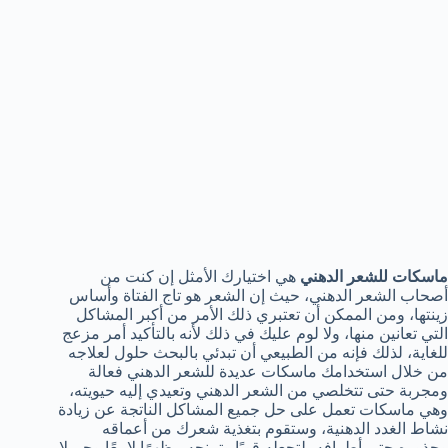
ماسكات للشعر الدهني
هي اختيارك الأمثل إن كنت من
أصحاب الشعر الدهني، حيث إن الشعر هو تاج الفتاة وأساس
زينتها، ومن الممكن أن تعتبري ذلك الأمر من أكبر المشاكل
التي تعانين منها، ولا لوم عليك في ذلك لأنه بالتأكيد أمر مزعج
للغاية، لذلك فإنه من الطبيعي أن تبدئي بالبحث حلول لعلاجه
من خلال استخدامك ماسكات عديدة للشعر الدهني فعالة
ومجربة حتى تتخلصي من الشعر الدهني وتعيدي إليه حيويته،
وهي ماسكات تعمل على حل جميع المشاكل الناتجة عن زيادة
نشاط الغدد الدهنية، وستقوم بتغذية شعرك من أعماقه
وجذوره حتى أطرافه، لتجعله قويًا وتمنحه مظهرًا لامعًا وجميلا