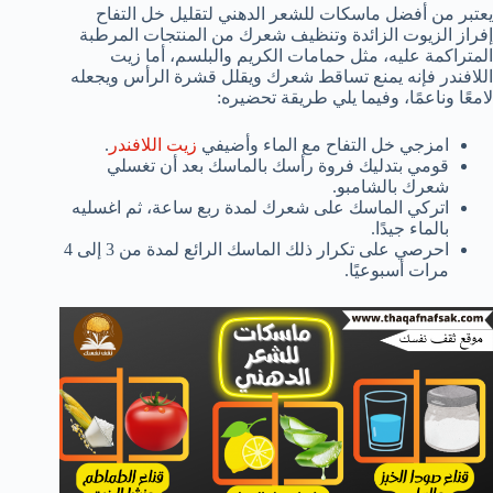
يعتبر من أفضل ماسكات للشعر الدهني لتقليل خل التفاح
إفراز الزيوت الزائدة وتنظيف شعرك من المنتجات المرطبة
المتراكمة عليه، مثل حمامات الكريم والبلسم، أما زيت
اللافندر فإنه يمنع تساقط شعرك ويقلل قشرة الرأس ويجعله
لامعًا وناعمًا، وفيما يلي طريقة تحضيره:
امزجي خل التفاح مع الماء وأضيفي
زيت اللافندر
.
قومي بتدليك فروة رأسك بالماسك بعد أن تغسلي
شعرك بالشامبو.
اتركي الماسك على شعرك لمدة ربع ساعة، ثم اغسليه
بالماء جيدًا.
احرصي على تكرار ذلك الماسك الرائع لمدة من 3 إلى 4
مرات أسبوعيًا.