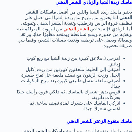
ماسك زبدة الشيا والزبادي للشعر الدهني
يعتبر ماسك زبدة الشيا واللبن من أفضل
ماسكات للشعر
الدهني
لما يحتويه من مزيج من زبدة الشيا التي تعمل على
تنظيف فروة الرأس وترطيب وتغذية الشعر الدهني وتقويته،
أما الزبادي فإنه يخلص
الشعر الدهني
من الزيوت المتراكمة به
ويغذيه من جذوره ويمنع تساقطه ويمنحه مظهرًا جذابًا ورائعًا
ولمعانًا، ويعمل على ترطيبه وتغذية بصيلات الشعر، وفيما يلي
طريقة تحضيره:
امزجي 3 ملاعق كبيرة من زبدة الشيا مع ربع كوب
زبادي.
أضيفي إلى الخليط ملعقتين كبيرتين من زيت إكليل
الجبل وزيت الزيتون مع نصف ملعقة خل تفاح صغيرة
أضيفي ملعقة عسل طبيعي كبيرة بعد مزج المكوانات
جيدًا.
قومي بدهن شعرك بالماسك، ثم دلكي فروة رأسك جيدًا
بحركات دائرية.
اتركي الماسك على شعرك لمدة نصف ساعة، ثم
اغسلي شعرك جيدًا.
ماسك منقوع الزعتر للشعر الدهني
يعتبر ماسك منقوع الزعتر من أروع
ماسكات للشعر الدهني