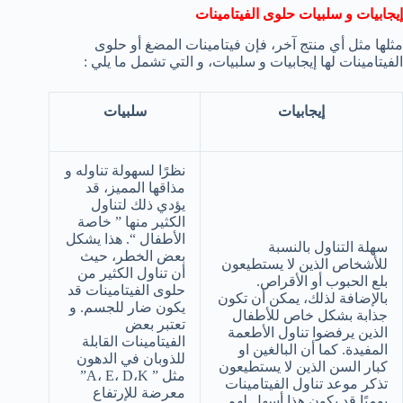
إيجابيات و سلبيات حلوى الفيتامينات
مثلها مثل أي منتج آخر، فإن فيتامينات المضغ أو حلوى
الفيتامينات لها إيجابيات و سلبيات، و التي تشمل ما يلي :
إيجابيات
سلبيات
نظرًا لسهولة تناوله و
مذاقها المميز، قد
يؤدي ذلك لتناول
الكثير منها ” خاصة
الأطفال “. هذا يشكل
سهلة التناول بالنسبة
بعض الخطر، حيث
للأشخاص الذين لا يستطيعون
أن تناول الكثير من
بلع الحبوب أو الأقراص.
حلوى الفيتامينات قد
بالإضافة لذلك، يمكن أن تكون
يكون ضار للجسم. و
جذابة بشكل خاص للأطفال
تعتبر بعض
الذين يرفضوا تناول الأطعمة
الفيتامينات القابلة
المفيدة. كما أن البالغين او
للذوبان في الدهون
كبار السن الذين لا يستطيعون
مثل ” A، E، D،K”
تذكر موعد تناول الفيتامينات
معرضة للإرتفاع
يوميًا قد يكون هذا أسهل لهم.