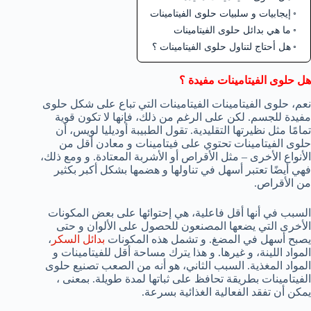
إيجابيات و سلبيات حلوى الفيتامينات
ما هي بدائل حلوى الفيتامينات
هل أحتاج لتناول حلوى الفيتامينات ؟
هل حلوى الفيتامينات مفيدة ؟
نعم، حلوى الفيتامينات الفيتامينات التي تباع على شكل حلوى
مفيدة للجسم. لكن على الرغم من ذلك، فإنها لا تكون قوية
تمامًا مثل نظيرتها التقليدية. تقول الطبيبة أوديليا لويس، أن
حلوى الفيتامينات تحتوي على فيتامينات و معادن أقل من
الأنواع الأخرى – مثل الأقراص أو الأشربة المعتادة. و ومع ذلك،
فهي أيضًا تعتبر أسهل في تناولها و هضمها بشكل أكبر بكثير
من الأقراص.
السبب في أنها أقل فاعلية، هي إحتوائها على بعض المكونات
الأخرى التي يضعها المصنعون للحصول على الألوان و حتى
يصبح أسهل في المضغ. و تشمل هذه المكونات
بدائل السكر
،
المواد اللينة، و غيرها. و هذا يترك مساحة أقل للفيتامينات و
المواد المغذية. السبب الثاني، هو أنه من الصعب تصنيع حلوى
الفيتامينات بطريقة تحافظ على ثباتها لمدة طويلة. بمعنى ،
يمكن أن تفقد الفعالية الغذائية بسرعة.