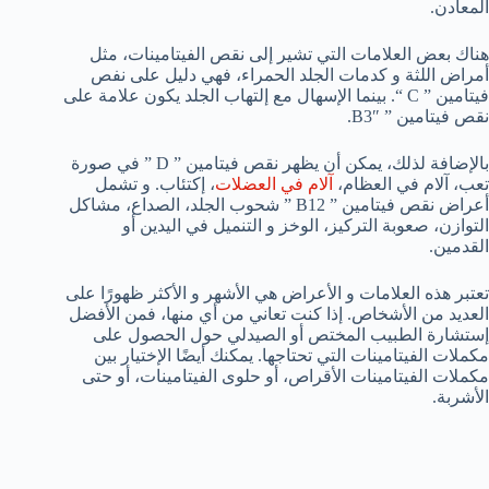
المعادن.
هناك بعض العلامات التي تشير إلى نقص الفيتامينات، مثل
أمراض اللثة و كدمات الجلد الحمراء، فهي دليل على نفص
فيتامين ” C “. بينما الإسهال مع إلتهاب الجلد يكون علامة على
نقص فيتامين ” B3″.
بالإضافة لذلك، يمكن أن يظهر نقص فيتامين ” D ” في صورة
تعب، آلام في العظام،
آلام في العضلات
، إكتئاب. و تشمل
أعراض نقص فيتامين ” B12 ” شحوب الجلد، الصداع، مشاكل
التوازن، صعوبة التركيز، الوخز و التنميل في اليدين أو
القدمين.
تعتبر هذه العلامات و الأعراض هي الأشهر و الأكثر ظهورًا على
العديد من الأشخاص. إذا كنت تعاني من أي منها، فمن الأفضل
إستشارة الطبيب المختص أو الصيدلي حول الحصول على
مكملات الفيتامينات التي تحتاجها. يمكنك أيضًا الإختيار بين
مكملات الفيتامينات الأقراص، أو حلوى الفيتامينات، أو حتى
الأشربة.