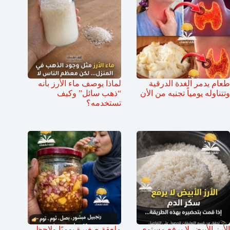
طعام يدمر الغدة الدرقية
لماذا يوصف ماء الأرز بأنه
وتتناوله يومياً تجنبه من الأن
“ذهب سائل” وكيف
تستخدمه؟
الأرز الأبيض لا يرفع مستوى
ملعقة صغيرة يوميًا ولاحظ