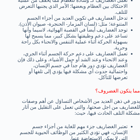
تعمل الغضاريف كـ وساده للعظام مما يخفف من عملية
الاحتكاك بين العظام وبعضها؛ الأمر الذي يجنبها التعرض
للتلف.
تدخل الغضاريف في تكوين العديد من أجزاء الجسم
المتنوعة؛ مثل: (لسان المزمار- الحنجرة- صيوان الأذن).
توجد الغضاريف أيضاَ في القصبة الهوائية، لاسيما وأنها
تساعد على دعم وظيفتها بشكل كبير، مما يسمح لها
بسهولة الحركة أثناء عملية التنفس والانحناء بكل راحة
وحرية.
تعمل الغضاريف على دعم حركة الجسم أثناء الجري،
وعند الانحناء وعند الشد أو حمل الأشياء، وعلى ذلك فإن
الغضاريف تؤدي دور هام جداً في جسم الإنسان،
واحتمالية حدوث أي مشكلة فيها يؤدي إلى تلفها أو
تعرضها للتآكل.
مما يتكون الغضروف؟
يدور في ذهن العديد من الأشخاص التساؤل عن أهم وصفات
للغضاريف من اجل صحتها، والتي تعمل على التقليل من آثار
مشكلة التلف الحادث فيها، حيث:
تعتبر الغضاريف جزء مهم للغاية من أجزاء جسم
الإنسان، فهي تؤدي الكثير من الوظائف الحيوية للجسم
التي لا يمكن الاستعاضة عنها.