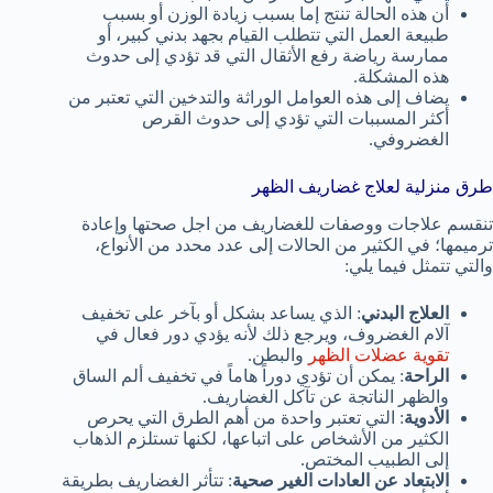
أن هذه الحالة تنتج إما بسبب زيادة الوزن أو بسبب
طبيعة العمل التي تتطلب القيام بجهد بدني كبير، أو
ممارسة رياضة رفع الأثقال التي قد تؤدي إلى حدوث
هذه المشكلة.
يضاف إلى هذه العوامل الوراثة والتدخين التي تعتبر من
أكثر المسببات التي تؤدي إلى حدوث القرص
الغضروفي.
طرق منزلية لعلاج غضاريف الظهر
تنقسم علاجات ووصفات للغضاريف من اجل صحتها وإعادة
ترميمها؛ في الكثير من الحالات إلى عدد محدد من الأنواع،
والتي تتمثل فيما يلي:
العلاج البدني
: الذي يساعد بشكل أو بآخر على تخفيف
آلام الغضروف، ويرجع ذلك لأنه يؤدي دور فعال في
تقوية عضلات الظهر
والبطن.
الراحة
: يمكن أن تؤدي دوراً هاماً في تخفيف ألم الساق
والظهر الناتجة عن تآكل الغضاريف.
الأدوية
: التي تعتبر واحدة من أهم الطرق التي يحرص
الكثير من الأشخاص على اتباعها، لكنها تستلزم الذهاب
إلى الطبيب المختص.
الابتعاد عن العادات الغير صحية
: تتأثر الغضاريف بطريقة