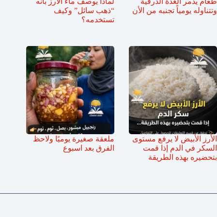
طعام يدمر الغدة الدرقية
لماذا يوصف ماء الأرز بأنه
وتتناوله يومياً تجنبه من الأن
“ذهب سائل” وكيف
تستخدمه؟
الأرز الأبيض لا يرفع مستوى
ملعقة صغيرة يوميًا ولاحظ
السكر في الدم إذا قمت
الفرق بعد اسبوع
بتحضيره بهذه الطريقة