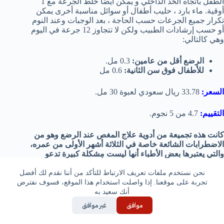
الطفل باتجاه الخد الداخلي و يمكن أيضًا خلط الجرعة مع 1
أوقية. ماء بارد ، حليب أطفال أو سوائل مناسبة أخرى يمكن
تكرار جميع الجرعات حسب الحاجة ، بعد الوجبات وعند النوم
أو حسب إرشادات الطبيب ولكن لا تتجاوز 12 جرعة في اليوم
وهي كالتالي:
الرضع أقل من عامين:
0.3 مل.
للأطفال فوق سن الثانية:
0.6 مل
السعر:
33.78 ريال سعودي لعبوة 30 مل.
التقييم:
4.7 من 5 نجوم.
كانت هذه تجميعة من أدوية علاج المغص عند الرضع وهو من
الاضطرابات الشائعة خاصة في الثلاثة أشهر الأولى من عمره،
والتي يعتبرها بعض الأطباء أنها ليست مشكلة كبيرة تدعو
للقلق أو مراجعة الطبيب، بالرغم من تأثيرها على الأم وخوفها
على رضيعها والتأثير علي نومها ولكن يجب عدم استخدام هذه
نحن نستخدم ملفات تعريف الارتباط للتأكد من أننا نقدم لك أفضل
الأدوية السابقة بدون استشارة الطبيب والإلتزام بالجرعات
تجربة على موقعنا. إذا واصلت استخدام هذا الموقع، فسوف نفترض
الموصي بها.
أنك سعيد به
موافق
غير موافق