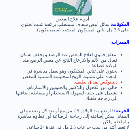
أدوية علاج المغص
المكونات:
سائل أبيض شفاف مستحلب برائحة شبت تحتوي
على 2.5 مل ثنائي الميثيكون المنشط (سيميثيكون).
المميزات:
معلق فموي
لعلاج المغص عند الرضع و
يخفف بشكل
فعال من الألم والانزعاج الناتج عن مغص الرضع منذ
الولادة فصاعدًا.
يحتوي على ثنائي الميثيكون وهو يعمل مباشرة في
المعدة على تشتيت الريح المحتبسة المسببة للمغص.
دنتينوكس بمذاق لطيف.
خالي من الكحول واللاكتوز والجلوتين والأسبارتام.
تشتمل على حقنة لسهولة الاستخدام أو ببساطة إضافتها
إلى زجاجة طفلك.
الجرعة:
للرضع منذ الولادة 2.5 مل مع أو بعد كل رضعة وفي
المقابل يمكن إضافته إلى زجاجة الرضاعة أو إعطاؤه مباشرة
بالملعقة ولكن
لا تعط أكثر من ست جرعات 2.5 مل في فترة 24 ساعة.