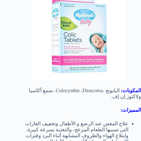
المكونات:
البابونج ،Colocynthis ،Dioscorea ،صمغ أكاسيا
ولاكتوز إن إف.
المميزات:
علاج المغص عند الرضع و الأطفال وتخفيف الغازات
التي تسببها الطعام المزعج، والتغذية بسرعة كبيرة،
وابتلاع الهواء والظروف المشابهة أثناء البرد وفترات