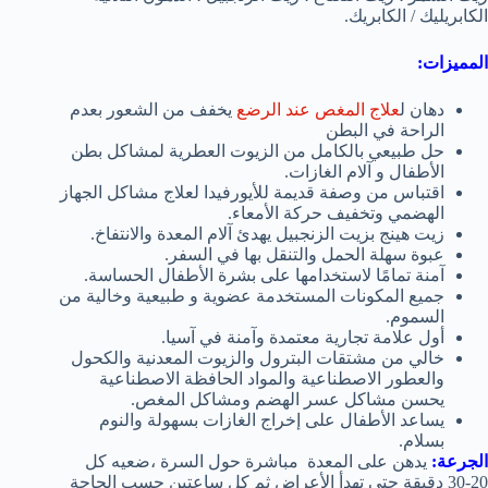
الكابريليك / الكابريك.
المميزات:
دهان ل
علاج المغص عند الرضع
يخفف من الشعور بعدم
الراحة في البطن
حل طبيعي بالكامل من الزيوت العطرية لمشاكل بطن
الأطفال و آلام الغازات.
اقتباس من وصفة قديمة للأيورفيدا لعلاج مشاكل الجهاز
الهضمي وتخفيف حركة الأمعاء.
زيت هينج بزيت الزنجبيل يهدئ آلام المعدة والانتفاخ.
عبوة سهلة الحمل والتنقل بها في السفر.
آمنة تمامًا لاستخدامها على بشرة الأطفال الحساسة.
جميع المكونات المستخدمة عضوية و طبيعية وخالية من
السموم.
أول علامة تجارية معتمدة وآمنة في آسيا.
خالي من مشتقات البترول والزيوت المعدنية والكحول
والعطور الاصطناعية والمواد الحافظة الاصطناعية
يحسن مشاكل عسر الهضم ومشاكل المغص.
يساعد الأطفال على إخراج الغازات بسهولة والنوم
بسلام.
الجرعة:
يدهن على المعدة مباشرة حول السرة ،ضعيه كل
20-30 دقيقة حتى تهدأ الأعراض ثم كل ساعتين حسب الحاجة