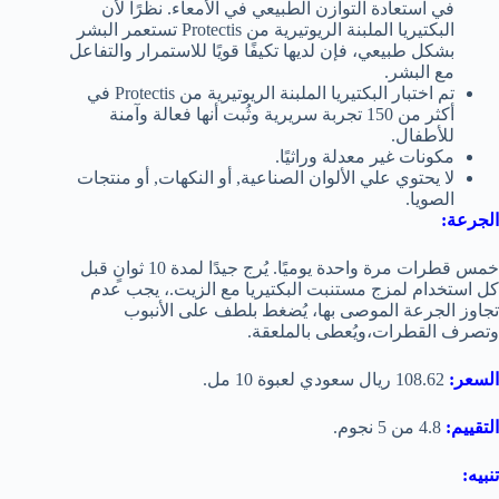
في استعادة التوازن الطبيعي في الأمعاء. نظرًا لأن
البكتيريا الملبنة الريوتيرية من Protectis تستعمر البشر
بشكل طبيعي، فإن لديها تكيفًا قويًا للاستمرار والتفاعل
مع البشر.
تم اختبار البكتيريا الملبنة الريوتيرية من Protectis في
أكثر من 150 تجربة سريرية وثُبت أنها فعالة وآمنة
للأطفال.
مكونات غير معدلة وراثيًا.
لا يحتوي علي الألوان الصناعية, أو النكهات, أو منتجات
الصويا.
الجرعة:
خمس قطرات مرة واحدة يوميًا. يُرج جيدًا لمدة 10 ثوانٍ قبل
كل استخدام لمزج مستنبت البكتيريا مع الزيت.، يجب عدم
تجاوز الجرعة الموصى بها، يُضغط بلطف على الأنبوب
وتصرف القطرات،ويُعطى بالملعقة.
السعر:
108.62 ريال سعودي لعبوة 10 مل.
التقييم:
4.8 من 5 نجوم.
تنبيه: