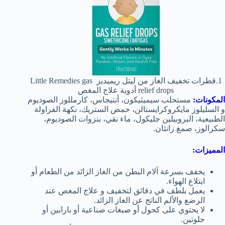
1.قطرات تخفيف الغاز من ليتل ريميديز Little Remedies gas
relief drops أدوية علاج المغص
المكونات:
مستحلب سيميثيكون، أنتيجاس، كارمللوز الصوديوم
و السليلوز مايكروكرايستالن، حمض الستريك، نكهة الفراولة
الطبيعية، البروبيلين جليكول، ماء نقي، بنزوات الصوديوم،
سكرالوز، صمغ زانثان.
المميزات:
يخفف بسرعة آلام البطن من الغاز الزائد من الطعام أو
ابتلاع الهواء.
يعمل بلطف في دقائق لتخفيف و علاج المغص عند
الرضع والألم الناتج عن الغاز الزائد.
لا يحتوي على كحول أو صبغات صناعية أو بارابين أو
جلوتين.