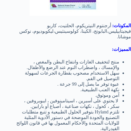
المكونات:
أرجنتوم النيتريكوم، الحلتيت، كاربو
فيجيتابيليس،البابونج، الكينا، كولوسينثيس،ليكوبوديوم، نوكس
موشاتا.
المميزات:
منتج لتخفيف الغازات وانتفاخ البطن والمغص ،
والإمساك ، واضطراب النوم عند الرضع والأطفال.
سهل الاستخدام مصحوب بقطارة الجرعات لسهولة
التوصيل في الفم.
عبوة توفر ما يصل إلى 99 جرعة .
نكهة العنب الطبيعية.
آمن وموثوق.
لا يحتوي على أسبرين ، اسيتامينوفين ، ايبوبروفين ،
سكر ، كحول ، نكهات صناعية ، أصباغ أو بارابين.
تلتزم Hyland بتوفير الحلول الطبيعية و تتبع متطلبات
التصنيع والجودة الموضحة في دستور الأدوية المثلية
للولايات المتحدة والأحكام المعمول بها في قانون اللوائح
الفيدرالية.