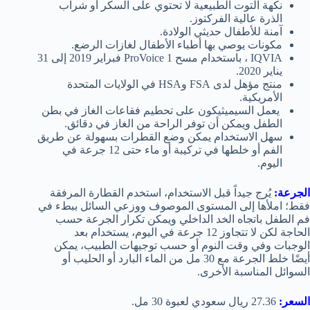
نكهة التوت الطبيعية لا تحتوي على السكر أو شراب
الذرة عالية الفركتوز.
آمنة للأطفال حديثي الولادة.
مكونات يوصي بها أطباء الأطفال لغازات الرضع.
IQVIA ، باستخدام مسح ProVoice 1 فبراير 2019 إلى 31
يناير 2020.
منتج مؤهل لدى FSA وHSA في الولايات المتحدة
الأمريكية.
يعمل السيميثيكون على تحطيم فقاعات الغاز في بطن
الطفل ويمكن أن توفر الراحة من الغاز في دقائق.
سهل الاستخدام يمكن وضع القطرات بسهولة عن طريق
الفم أو خلطها في تركيبة أو ماء حتى 12 جرعة في
اليوم.
الجرعة:
يُرج جيداً قبل الاستخدام، استخدم القطارة المرفقة
فقط؛ املأها إلى المستوى الموصوف ووزعي السائل ببطء في
فم الطفل باتجاه الخد الداخلي ويمكن تكرار الجرعة حسب
الحاجة لكن لا تتجاوز 12 جرعة في اليوم، يستخدام بعد
الوجبات وفي وقت النوم أو حسب توجيهات الطبيب، يمكن
أيضًا خلط الجرعة مع 30 مل من الماء البارد أو الحليب أو
السوائل المناسبة الأخرى.
السعر:
27.36 ريال سعودي لعبوة 30 مل.