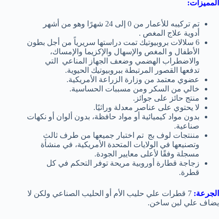
المميزات:
تم تركيبه للأعمار من 0 إلى 24 شهرًا وهو من أشهر
أدوية علاج المغص .
6 سلالات بروبيوتيك تمت دراستها
سريرياً
من أجل بطون
الأطفال و
المغص والإسهال والإكزيما والإمساك،
والاضطراب الهضمي وضعف الجهاز المناعي التي
تدفعها القصور المرتبطة ببروبيوتيك الحيوية.
عضوي معتمد من وزارة الزراعة الأمريكية.
خالي من السكر ومن مسببات الحساسية.
منتج حائز على جوائز.
لا يحتوي على عناصر معدلة وراثيًا.
بدون مواد كيميائية أو مواد حافظة، بدون ألوان أو نكهات
صناعية.
مننتجات لوف بج تم اختبار جميعها من طرف ثالث
وتصنيعها في الولايات المتحدة الأمريكية، في منشأة
مسجلة وفقًا لأعلى معايير الجودة.
زجاجة قطارة أوروبية مريحة توفر التحكم في كل
قطرة.
الجرعة:
7 قطرات علي حليب الأم أو الحليب الصناعي ولكن لا
يضاف علي لبن ساخن.