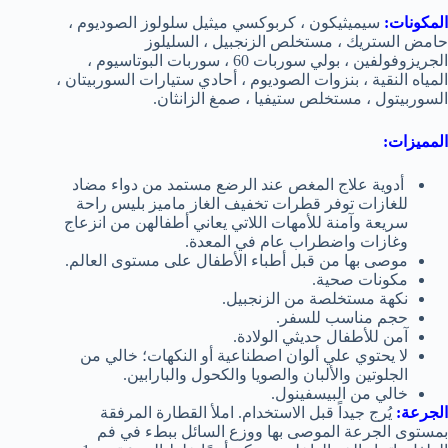
المكونات:
سيميثيكون ، كربوكسي ميثيل سلولوز الصوديوم ،
حامض الستريك ، مستخلص الزنجبيل ، السليلوز
الجريزوفولفين ، بولي سوربات 60 ، سوربات البوتاسيوم ،
المياه النقية ، بنزوات الصوديوم ، أحادي ستيارات السوربيتان ،
السوربيتول ، مستخلص ستيفيا ، صمغ الزانثان.
المميزات:
أدوية علاج المغص عند الرضع مستمد من دواء مضاد
للغازات توفر قطرات تخفيف الغاز ماميز بليس راحة
سريعة وآمنة للأمهات اللاتي يعاني أطفالهن من انزعاج
وغازات واضطراب عام في المعدة.
موصى بها من قبل أطباء الأطفال على مستوى العالم.
مكونات صحية.
نكهة مستخلصة من الزنجبيل.
حجم مناسب للسفر.
آمن للأطفال حديثي الولادة.
لا يحتوي علي ألوان اصطناعية أو النكهات؛ خالي من
الجلوتين والألبان والصويا والكحول والبارابين.
خالي من البيسفينول.
الجرعة:
يُرج جيداً قبل الاستخدام. املأ القطارة المرفقة
بمستوى الجرعة الموصى بها ووزع السائل ببطء في فم