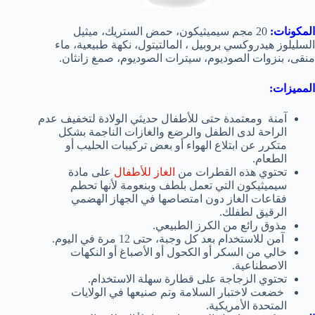
المكونات:
20 مجم سيميثيكون، حمض الستريك، ميثيل
السليلوز هيدروكسي بروبيل ، المالتيتول، نكهة طبيعية، ماء
منقى، بنزوات الصوديوم، سيترات الصوديوم، صمغ زانثان.
المميزات:
آمنة ومعتمدة حتى للأطفال حديثي الولادة لتخفيف عدم
الراحة لدى الطفل والرضع والغازات الناجمة بشكل
متكرر عن ابتلاع الهواء أو بعض تركيبات الحليب أو
الطعام.
تحتوي هذه القطرات من
الغاز للأطفال
على مادة
سيميثيكون التي تعمل بلطف وبنعومة لأنها تحطم
فقاعات الغاز دون امتصاصها في الجهاز الهضمي
الرقيق لطفلك.
مذوق رائع من الكرز الطبيعي.
آمن للاستخدام بعد كل وجبة، حتى 12 مرة في اليوم.
خالي من السكر أو الكحول أو الأصباغ أو النكهات
الاصطناعية.
تحتوي الزجاجة على قطارة سهلة الاستخدام.
خضعت لاختبار السلامة وتم صنيعها في الولايات
المتحدة الأمريكية.