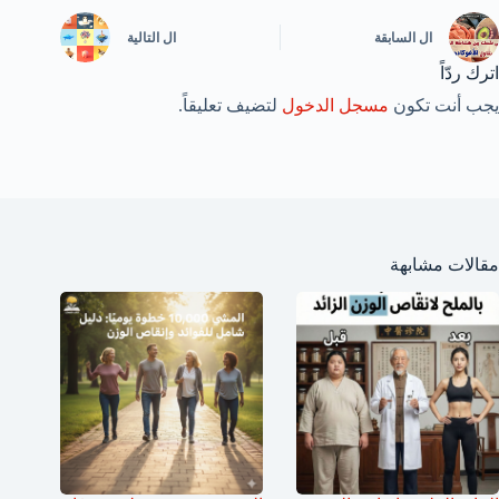
ال
السابقة
ال
التالية
اترك ردّاً
يجب أنت تكون
مسجل الدخول
لتضيف تعليقاً.
مقالات مشابهة