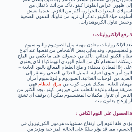
إلى ظهور أعراض أنفلونزا كيتو . تأكد من أنك لا تقلل من
استهلاك السعرات الحرارية أكثر من اللازم.. عندما تعيش
أسلوب حياة الكيتو ، تذكر أن تزيد من تناولك للدهون الصحية
وخفض تناول الكربوهيدرات.
5.رفع الإلكتروليتات :
تعد الإلكتروليتات معادن مهمة مثل الصوديوم والبوتاسيوم
والمغنيسيوم ، وقد يعاني بعض الأشخاص من نقصها عند اتباع
نظام الكيتو الغذائي .تأكد من حصولك على ما يكفي من الملح
. يمكنك استخدام كل من الملح الوردي الهيمالايا (الذي يحتوي
على 84 المعادن مذهلة) و ملح الطعام المعالج باليود العادية –
اليود أمر حيوي لعملية التمثيل الغذائي الصحي وتفتقر إلى
العديد من الوجبات الغذائية. الصوديوم والبوتاسيوم أمران
مهمان للغاية . يمكنك شرب كوب من
مرق العظام
فهي
طريقة سهلة ولذيذة للتغلب على فيروس كيتو . يجد الكثير من
الناس أن تناول مكملات المغنيسيوم يمكن أن يوقف أي تشنج
أو إزعاج يعانون منه.
6.الحصول على النوم الكافي
:
يؤدي قلة النوم إلى ارتفاع مستويات هرمون الكورتيزول في
الجسم ، مما قد يؤثر سلبًا على الحالة المزاجية ويزيد من