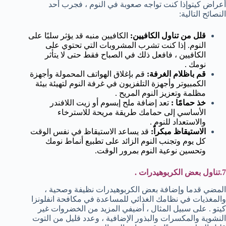
أعراض كيتوإذا كنت تواجه صعوبة في النوم ، فجرب أحد
النصائح التالية:
قلل من تناول الكافيين:
الكافيين منبه قد يؤثر سلبًا على
النوم. إذا كنت تشرب المشروبات التي تحتوي على
الكافيين ، فافعل ذلك في الصباح فقط حتى لا يتأثر
نومك .
قم باظلام الغرفة:
قم بإغلاق الهواتف المحمولة وأجهزة
الكمبيوتر وأجهزة التلفزيون في غرفة النوم لتهيئة بيئة
مظلمة وتعزيز النوم المريح .
خذ حمامًا :
تعد إضافة ملح إبسوم أو زيت اللافندر
الأساسي إلى حمامك طريقة مريحة للاسترخاء
والاستعداد للنوم .
الاستيقاظ مبكراً:
قد يساعد الاستيقاظ في نفس الوقت
كل يوم وتجنب النوم الزائد على تطبيع أنماط نومك
وتحسين نوعية النوم بمرور الوقت.
7.تناول
بعض الكربوهيدرات .
المضي قدما وإضافة بعض الكربوهيدرات نظيفة وصحية ،
والمغذيات في نظامك الغذائي للمساعدة في مكافحة انفلونزا
كيتو . على سبيل المثال ، أضيفي المزيد من الخضروات غير
النشوية والمكسرات والبذور الإضافية ، وعدد قليل من التوت