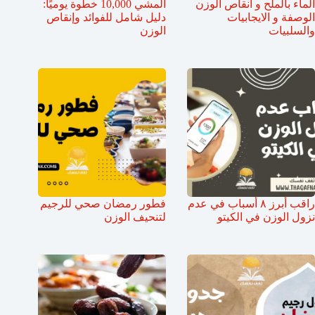
الماء بالملح و انقاص الوزن
المشي 10,000 خطوة يوميًا:
الوصفة و الايجابيات
دليل شامل للفوائد وإنقاص
والسلبيات
الوزن
راقب أبرز ٨ أسباب في عدم
فطور رمضان صحي للرجيم
نزول الوزن في الكيتو
لتنحيف الوزن