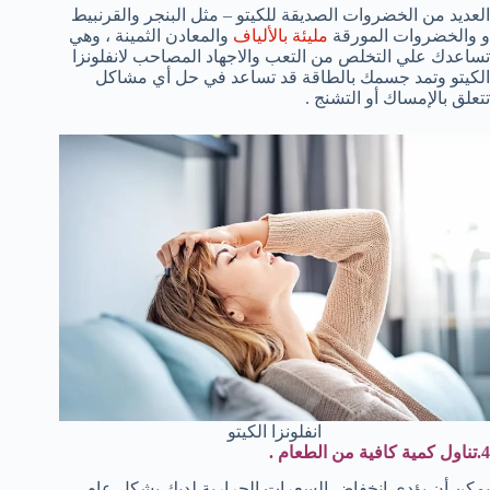
العديد من الخضروات الصديقة للكيتو – مثل البنجر والقرنبيط
و والخضروات المورقة
مليئة بالألياف
والمعادن الثمينة ، وهي
تساعدك علي التخلص من التعب والاجهاد المصاحب لانفلونزا
الكيتو وتمد جسمك بالطاقة قد تساعد في حل أي مشاكل
تتعلق بالإمساك أو التشنج .
انفلونزا الكيتو
4.تناول كمية كافية من الطعام .
يمكن أن يؤدي انخفاض السعرات الحرارية لديك بشكل عام