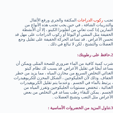
تجنب
ركوب الدراجات
المكثفة والجري ورفع الأثقال
والتدريبات الشاقة ، في حين يجب تجنب هذه الأنواع من
التمارين إذا كنت تعاني من أنفلونزا الكيتو ، إلا أن الأنشطة
الخفيفة مثل المشي أو اليوغا أو ركوب الدراجات على مهل قد
تحسن الأعراض . قد تساعد الحركة الخفيفة على تقليل وجع
العضلات والتشنج ، لكن لا تبالغ في ذلك .
2.
حافظ على رطوبتك
:
شرب كمية كافية من الماء ضروري للصحة المثلى ويمكن أن
يساعد أيضًا في تقليل الأعراض. قد يسبب لك نظام كيتو
الغذائي التخلص السريع من مخازن المياه ، مما يزيد من خطر
الجفاف. وذلك لأن الجليكوجين ، الشكل المخزن للكربوهيدرات
، يرتبط بالماء في الجسم . وعندما يتم تقليل الكربوهيدرات
الغذائية ، تنخفض مستويات الجليكوجين وتفرز المياه من
الجسم . يمكن للبقاء رطب يساعد في التخلص من بعض
الأعراض مثل التعب وتشنج العضلات .
3.تناول المزيد من الخضروات الأساسية :