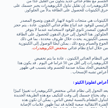
الجسم مع نظام غذائي جديد يتكون من القليل جدًا من
الكربوهيدرات. إن تقليل تناول الكربوهيدرات يجبر جسمك على
حرق الكيتونات للحصول على الطاقة بدلاً من الجلوكوز.
الكيتونات هي منتجات ثانوية لانهيار الدهون وتصبح المصدر
الرئيسي للوقود عند اتباع نظام غذائي الكيتون. عادة ، يتم حجز
الدهون كمصدر ثانوي للوقود لاستخدامه عندما لا يتوفر
الجلوكوز. هذا التحول إلى حرق الدهون للحصول على الطاقة
يسمى الكيتوزيه. يحدث خلال ظروف محددة ، بما في ذلك
الجوع والصيام ومع ذلك ، يمكن أيضًا الوصول إلى الكيتوزية
من خلال اتباع نظام غذائي
منخفض الكربوهيدرات
.
في النظام الغذائي الكيتون ، عادة ما يتم تخفيض
الكربوهيدرات إلى أقل من 50 غراما في اليوم . قد يكون هذا
التخفيض الحاد بمثابة صدمة للجسم وقد يتسبب في ظهور
أعراض تشبه الإنسحاب .
أعراض انفلونزا الكيتو
:
يعد التحول إلى نظام غذائي منخفض الكربوهيدرات تغييرًا كبيرًا
، وقد يحتاج جسمك إلى وقت للتكيف مع هذه الطريقة الجديدة
لتناول الطعام.بالنسبة لبعض الناس ، يمكن أن تكون هذه
الفترة الانتقالية صعبة للغاية.قد تبدأ ظهور علامات الإصابة