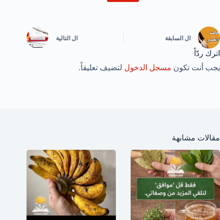
ال
السابقة
ال
التالية
اترك ردّاً
يجب أنت تكون
مسجل الدخول
لتضيف تعليقاً.
مقالات مشابهة