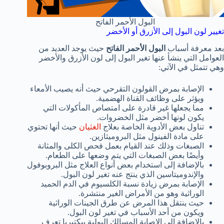
البول الأحمر الفاتح
تغيير لون البول إلى الأزرق أو الأخضر
بعد معرفة أسباب
البول الأحمر الفاتح
حيث يوجد العديد من
العوامل التي ينشأ عنها تغير البول إلى لون الأزرق والأخضر
وهي تتمثل في الآتي:
الإصابة بمرض القولون التقرحي حيث أنه يصيب الأمعاء
ويؤثر على وظائف القناة الهضمية.
مما يجعلها غير قادرة على امتصاص المأكولات التي
يكون لونها أخضر مثل الخضروات.
تناول بعض الأدوية الخاصة بعلاج
الغثيان
حيث أنها تحتوي
على مادة الفينول مثل البروميثازين.
الصبغات وذلك عند القيام بعمل فحص الكلى والمثانة
وأيضًا بعض الصبغات التي يتم وضعها على الطعام.
بالإضافة إلى استخدام بعض أنواع العلاج مثل البروبوفول
والإندوميتاسين الذي ينتج عنه تغير لون البول.
الإصابة بمرض زيادة نسبة الكلسيوم في الدم الحميد
الوراثية وهو من الأمراض الغير منتشرة.
حيث ينتقل هذا المرض عن طرق الجينات الوراثية
ويكون من أحد الأسباب في تغير لون البول.
بالإضافة إلى الإصابة المسالك البولية ببكتيريا تعرف