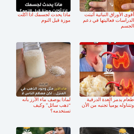
أقوى الأوراق النباتية أثبتت
ماذا يحدث لجسمك اذا اكلت
الدراسات فعاليتها في دعم
موزة قبل النوم
الجسم
طعام يدمر الغدة الدرقية
لماذا يوصف ماء الأرز بأنه
وتتناوله يومياً تجنبه من الأن
“ذهب سائل” وكيف
تستخدمه؟