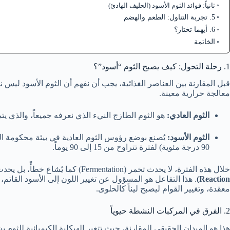
ثانياً: فوائد الثوم الأسود (الحليف الهادئ)
5. تجربة التناول: الطعم والهضم
6. أيهما تختار؟
الخاتمة
1. رحلة التحول: كيف يصبح الثوم “أسود”؟
قبل المقارنة بين العناصر الغذائية، يجب أن نفهم أن الثوم الأسود ليس ن
معالجة حرارية معينة.
الثوم العادي:
هو الثوم الطازج النيء الذي نعرفه جميعاً، والذي يت
الثوم الأسود:
90 درجة مئوية) لفترة تتراوح من 15 إلى 90 يوماً.
خلال هذه الفترة، لا يحدث تخمر (Fermentation) كما يُشاع خطأً، بل يحدث تفاعل كيميائي يُعرف بـ
Reaction)
. هذا التفاعل هو المسؤول عن تغيير اللون إلى الأسود القات
معقدة، وتغيير القوام ليصبح ليناً كالحلوى.
2. الفرق في المركبات النشطة حيوياً
هذا هو الميدان الحقيقي للمقارنة، حيث تتغير الهيكلية الكيميائية للثوم