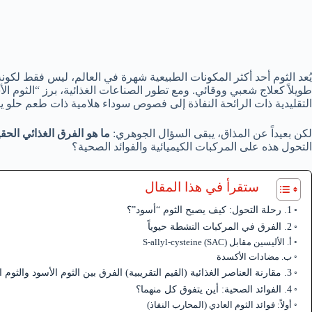
يُعد الثوم أحد أكثر المكونات الطبيعية شهرة في العالم، ليس فقط لكونه
طويلاً كعلاج شعبي ووقائي. ومع تطور الصناعات الغذائية، برز “الثوم الأ
التقليدية ذات الرائحة النفاذة إلى فصوص سوداء هلامية ذات طعم حلو يش
لكن بعيداً عن المذاق، يبقى السؤال الجوهري:
ما هو الفرق الغذائي الحقي
التحول هذه على المركبات الكيميائية والفوائد الصحية؟
ستقرأ في هذا المقال
1. رحلة التحول: كيف يصبح الثوم “أسود”؟
2. الفرق في المركبات النشطة حيوياً
أ. الأليسين مقابل S-allyl-cysteine (SAC)
ب. مضادات الأكسدة
3. مقارنة العناصر الغذائية (القيم التقريبية) الفرق بين الثوم الأسود والثوم العادي
4. الفوائد الصحية: أين يتفوق كل منهما؟
أولاً: فوائد الثوم العادي (المحارب النفاذ)