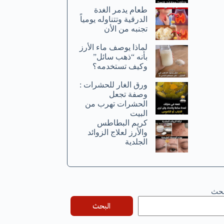
طعام يدمر الغدة
الدرقية وتتناوله يومياً
تجنبه من الأن
لماذا يوصف ماء الأرز
بأنه “ذهب سائل”
وكيف تستخدمه؟
ورق الغار للحشرات :
وصفة تجعل
الحشرات تهرب من
البيت
كريم البطاطس
والأرز لعلاج الزوائد
الجلدية
بحث
البحث