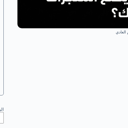
 العادي
ال