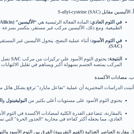
أ. الأليسين مقابل S-allyl-cysteine (SAC)
في الثوم العادي:
المادة الفعالة الرئيسية هي
“الأليسين” (Allicin)
الطبيعية. ومع ذلك، الأليسين مركب غير مستقر، يتكسر بسرعة ع
في الثوم الأسود:
أثناء عملية النضج، يتحول الأليسين غير المستق
.
(SAC)
النتيجة:
يحتوي الثوم الأسود على تركيزات من مركب
SAC
المركب يمتصه الجسم بسهولة أكبر ويساهم في تقليل الالتهابات وح
ب. مضادات الأكسدة
أثبتت الدراسات المختبرية أن عملية “تفاعل مايارد” ترفع بشكل هائل 
يحتوي الثوم الأسود على مستويات أعلى بكثير من
البوليفينول
و
ال
بالمقارنة، تتضاعف القدرة الكلية لمضادات الأكسدة في الثوم الأس
العادي، مما يجعله أكثر كفاءة في محاربة “الجذور الحرة” التي 
3. مقارنة العناصر الغذائية (القيم التقريبية) الفرق بين الثوم الأسود والثوم العادي