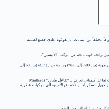
وعاً مختلفاً من النباتات، بل هو ثوم عادي خضع لعملية
ميز برائحة قوية ناتجة عن مركب “الأليسين”.
يُصنع بوضع رؤوس الثوم العادية في بيئة محكومة الرطوبة (بين 80% إلى 90%) ودرجة حرارة ثابتة (بين 60 إلى
“تفاعل مايارد” (Maillard
م، وتحويل السكريات والأحماض الأمينية إلى مركبات عطرية
 بشكل جذري أثناء التسخين الطويل.