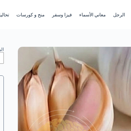
الرجل
معاني الأسماء
فيزا وسفر
منح و كورسات
تحالي
ال