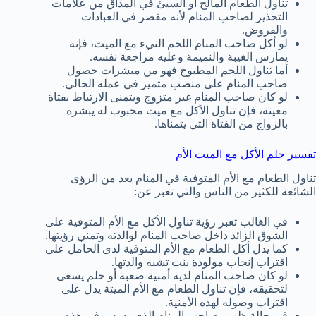
تناول الطعام المالح أو السيئ في المذاق من علامات
التحذير لصاحب المنام لأنه مقصر في العبادات
والفروض.
لو أكل صاحب المنام اللحم النيء مع الميت، فإنه
يمارس الغيبة والنميمة وعليه مراجعة نفسه.
أما تناول اللحم المطبوخ فهو من مبشرات حصول
صاحب المنام على منصب متميز في عمله الحالي.
لو كان صاحب المنام غير متزوج ويتمنى الارتباط بفتاة
معينة، فإن تناول الأكل مع ميت محبوب له يبشره
بالزواج من الفتاة التي يتمناها.
تفسير حلم الأكل مع الميت الأم
تناول الطعام مع الأم المتوفية في المنام يعد من الرؤى
الشائعة للكثير من الناس والتي تعبر عن:
في الغالب تعبر رؤية تناول الأكل مع الأم المتوفية على
الشوق الزائد داخل صاحب المنام لوالدته وتمني رؤيتها.
كما يدل أكل الطعام مع الأم المتوفية لدى الحامل على
اقتراب إنجاب مولودة بنت تشبه والدتها.
لو كان صاحب المنام لديه أمنية صعبة أو حلم يسعى
لتحقيقه، فإن تناول الطعام مع الأم الميتة يدل على
اقتراب وصوله لهذه الأمنية.
في حالة ظهور صاحب المنام الذي يدرس في هذه