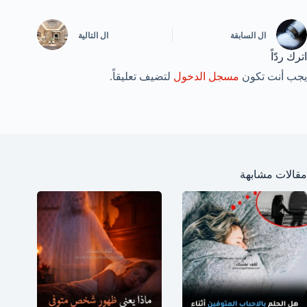
ال
السابقة
ال
التالية
اترك ردّاً
يجب أنت تكون
مسجل الدخول
لتضيف تعليقاً.
مقالات مشابهة