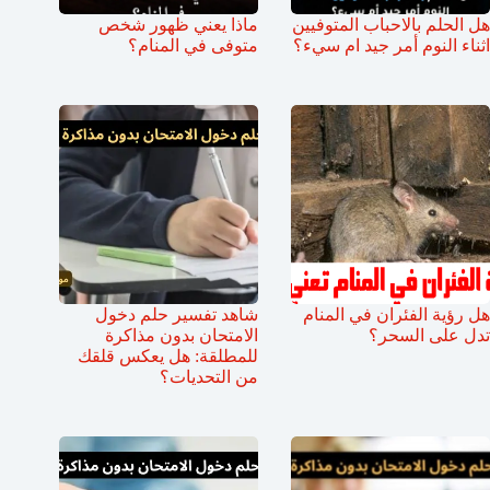
هل الحلم بالاحباب المتوفيين
ماذا يعني ظهور شخص
اثناء النوم أمر جيد ام سيء؟
متوفى في المنام؟
هل رؤية الفئران في المنام
شاهد تفسير حلم دخول
تدل على السحر؟
الامتحان بدون مذاكرة
للمطلقة: هل يعكس قلقك
من التحديات؟