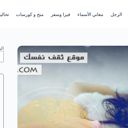
الرجل
معاني الأسماء
فيزا وسفر
منح و كورسات
تحالي
ال