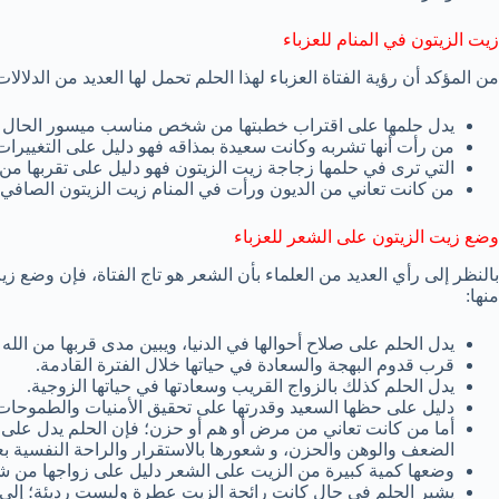
زيت الزيتون في المنام للعزباء
من المؤكد أن رؤية الفتاة العزباء لهذا الحلم تحمل لها العديد من الدلالات
يدل حلمها على اقتراب خطبتها من شخص مناسب ميسور الحال 
من رأت أنها تشربه وكانت سعيدة بمذاقه فهو دليل على التغييرات
التي ترى في حلمها زجاجة زيت الزيتون فهو دليل على تقربها من 
من كانت تعاني من الديون ورأت في المنام زيت الزيتون الصافي؛
وضع زيت الزيتون على الشعر للعزباء
بالنظر إلى رأي العديد من العلماء بأن الشعر هو تاج الفتاة، فإن وضع ز
منها:
يدل الحلم على صلاح أحوالها في الدنيا، ويبين مدى قربها من الل
قرب قدوم البهجة والسعادة في حياتها خلال الفترة القادمة.
يدل الحلم كذلك بالزواج القريب وسعادتها في حياتها الزوجية.
دليل على حظها السعيد وقدرتها على تحقيق الأمنيات والطموحات،
أما من كانت تعاني من مرض أو هم أو حزن؛ فإن الحلم يدل على 
الضعف والوهن والحزن، و شعورها بالاستقرار والراحة النفسية بع
وضعها كمية كبيرة من الزيت على الشعر دليل على زواجها من ش
يشير الحلم في حال كانت رائحة الزيت عطرة وليست رديئة؛ إلى قد