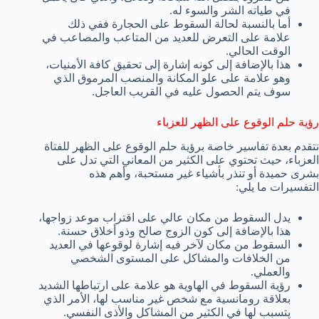
في طياته الشر والسوء له.
أما بالنسبة لحالة السقوط على الحجارة ففي ذلك
علامة على التعرض للعديد من المتاعب والمصاعب في
الوقت الحالي.
هذا بالإضافة إلى كونه إشارة إلى تحقيق كافة الأمنيات،
وهو علامة على علو المكانة والمنصب المرموق الذي
سوف يتم الحصول عليه في القريب العاجل.
رؤية حلم الوقوع على الظهر للعزباء
نتقدم بعدة تفاسير خاصة برؤية حلم الوقوع على الظهر للفتاة
العزباء، حيث تحتوي على الكثير من المعاني التي تدل على
بشرى حميدة أو تنذر بأشياء غير مستحبة، وأهم هذه
التفسيرات ما يلي:
يدل السقوط من مكان عالي على اقتراب موعد زواجها،
هذا بالإضافة إلى كون الزوج صالح وذو أخلاق حسنة.
السقوط من مكان لآخر فيه إشارة لوقوعها في العديد
من الخلافات والمشاكل على المستوى الشخصي
والعملي.
رؤية السقوط في الهاوية هو علامة على ارتباطها الشديد
بعلاقة رومانسية مع شخص غير مناسب لها، الأمر الذي
يتسبب لها في الكثير من المشاكل والأذى النفسي.