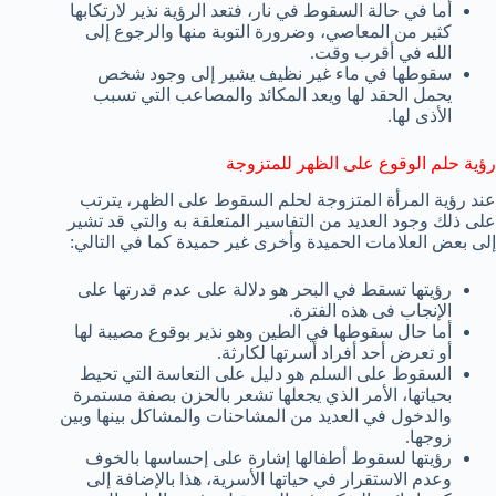
أما في حالة السقوط في نار، فتعد الرؤية نذير لارتكابها
كثير من المعاصي، وضرورة التوبة منها والرجوع إلى
الله في أقرب وقت.
سقوطها في ماء غير نظيف يشير إلى وجود شخص
يحمل الحقد لها ويعد المكائد والمصاعب التي تسبب
الأذى لها.
رؤية حلم الوقوع على الظهر للمتزوجة
عند رؤية المرأة المتزوجة لحلم السقوط على الظهر، يترتب
على ذلك وجود العديد من التفاسير المتعلقة به والتي قد تشير
إلى بعض العلامات الحميدة وأخرى غير حميدة كما في التالي:
رؤيتها تسقط في البحر هو دلالة على عدم قدرتها على
الإنجاب فى هذه الفترة.
أما حال سقوطها في الطين وهو نذير بوقوع مصيبة لها
أو تعرض أحد أفراد أسرتها لكارثة.
السقوط على السلم هو دليل على التعاسة التي تحيط
بحياتها، الأمر الذي يجعلها تشعر بالحزن بصفة مستمرة
والدخول في العديد من المشاحنات والمشاكل بينها وبين
زوجها.
رؤيتها لسقوط أطفالها إشارة على إحساسها بالخوف
وعدم الاستقرار في حياتها الأسرية، هذا بالإضافة إلى