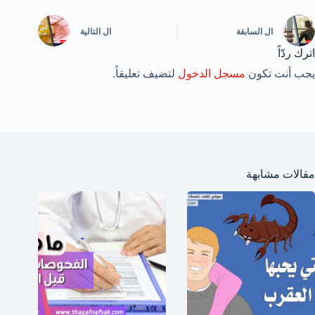
ال
السابقة
ال
التالية
اترك ردّاً
يجب أنت تكون
مسجل الدخول
لتضيف تعليقاً.
مقالات مشابهة