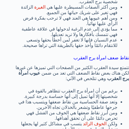
شخصية برج العقرب.
ومن أكثر الصفات المسيطرة عليها هي
الغيرة
الزائدة
فهي تغير على شريك حياتها من الجميع.
ومن أهم عيوبها هي العند فهي لا ترحب بفكرة فرض
الرأي عليها نهائياً.
مما يؤدي إلى عدم الرغبة لدخولها في علاقة عاطفية
فهي تتمسك بأفكارها ولا تريد تعديلها.
عدم النسيان فإنها لا تغفر لمن أخطأ بحقها وتسعى
للانتقام دائمًا وأخذ حقها بالطريقة التي تراها صحيحة.
نقاط ضعف امرأة برج العقرب
تتمتع سيدة العقرب الكثير من الصفحات التي تميزها عن غيرها
لكن هناك بعض نقاط الضعف التي تعد من ضمن
عيوب امرأة
برج العقرب
وهي تتلخص في الآتي:
برغم من أن امرأة برج العقرب تتظاهر بالقوة في
شخصيتها إلا أنها تميل إلى أنها حساسة بدرجة كبيرة.
وتعد صفة الحساسية من نقاط ضعفها ويتسبب هذا في
جرحها عاطفيًا وتشعر بالخذلان تجاه الآخرين.
ومن أبرز نقاط ضعفها هي الخوف من الفشل فهي
تحرص دائمًا على أن تحقق أهدافها.
ولكن
الخوف الزائد
يتسب في مشاكل كثير لها يجعلها