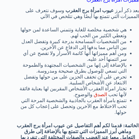
بعد ذكر أبرز
عيوب امرأة برج العقرب
وسوف نتعرف على
المميزات التي تتمتع بها أيضًا وهي تتلخص في الآتي
هي شخصية مخلصة للغاية وتتمني الساعدة لمن حولها
وتعطي الكثير من الحب لهم.
من الشخصيات المسامحة بدرجة كبيرة وتفضل العدل
بين الناس مما يدفها إلى الدفاع عن الآخرين.
ومن أهم مميزاتها أنها كاتمة الأسرار ولا تفصح عن أي
سر ائتمنها أحد عليه.
بالإضافة إلى إنها من الشخصيات المجتهدة والطموحة
التي تسعي للوصول بطرق صحيحة ومدروسة.
تحرص على أن تخفف الحزين على من حولها وتفضل
الابتعاد عن الأشخاص السلبية.
تختار امرأة العقرب الأشخاص المقربين لها بعناية فائقة
لأنها تحب
الصدق
والوضوح.
تتمتع بامرأة العقرب بالجاذبية والشخصية المرحة التي
تحب الاختلاط مع الآخرين وتحصل على إعجاب كل من
حولها.
ا
لخاتمة: قدمنا لكم أهم التفاصيل عن عيوب امرأة برج العقرب
وماهي أبرز المميزات التي تتمتع بها بالإضافة إلى طرق
التعامل معها عند الغضب والصفات المختلفة التي تنفرد بها