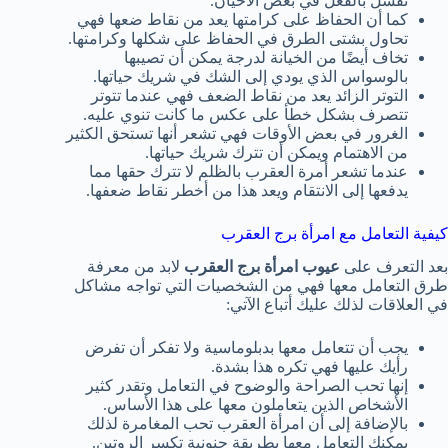
تفشل بالفعل في بعض الأحيان.
كما أن الحفاظ على كرامتها يعد من نقاط ضعها فهي
تحاول بشتى الطرق في الحفاظ على شكلها وكرامتها.
تخاف أيضًا من الخيانة لدرجة يمكن أن تصيبها
بالوسواس الذي يودي إلى الشك في شريك حياتها.
التوتر الزائد يعد من نقاط الضعف فهي عندما تتوتر
تتصرف بشكل خطأ على عكس ما كانت تنوي عليه.
الغرور في بعض الأوقات فهي تشعر أنها تستحق الكثير
من الاهتمام ويمكن أن تترك شريك حياتها.
عندما تشعر أمرة العقرب بالظلم لا تترك حقها مما
يدفعها إلى الانتقام ويعد هذا من أخطر نقاط ضعفها.
كيفية التعامل مع امرأة برج العقرب
بعد التعرف على
عيوب امرأة برج العقرب
لابد من معرفة
طرق التعامل معها فهي من الشخصيات التي تواجه مشاكل
في العلاقات لذلك عليك أتباع الآتي:
يجب أن تتعامل معها بدبلوماسية ولا تفكر أن تفرض
رأيك عليها فهي تكره هذا بشدة.
إنها تحب الصراحة والوضوح في التعامل وتقدر كثير
الأشخاص الذين يتعاملون معها على هذا الأساس.
بالإضافة إلى أن امرأة العقرب تحب المغامرة لذلك
يمكنك التعامل معها بطريقة جنونية تكسر الروتين.