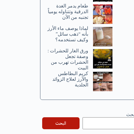
طعام يدمر الغدة
الدرقية وتتناوله يومياً
تجنبه من الأن
لماذا يوصف ماء الأرز
بأنه “ذهب سائل”
وكيف تستخدمه؟
ورق الغار للحشرات :
وصفة تجعل
الحشرات تهرب من
البيت
كريم البطاطس
والأرز لعلاج الزوائد
الجلدية
بحث
البحث