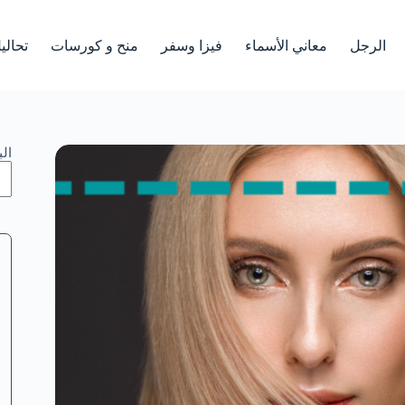
الرجل
معاني الأسماء
فيزا وسفر
منح و كورسات
تحالي
ال