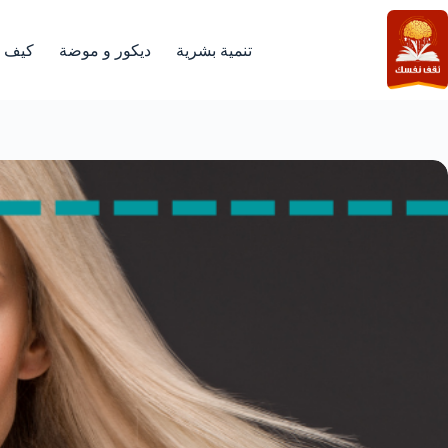
لتجاوز
لى
لمحتوى
تنمية بشرية
ديكور و موضة
كيف