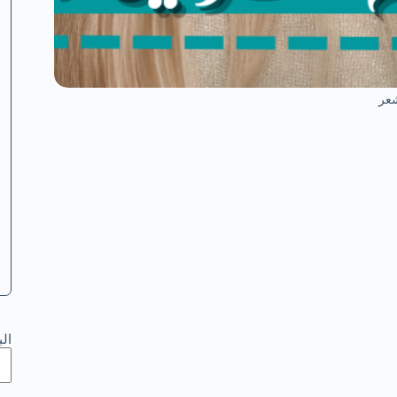
شعر
ال