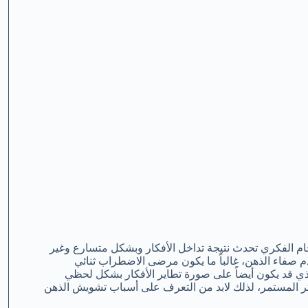
راب الذهني التي تعرف” Racing Thoughts” أو الزحام الفكري تحدث نتيجة تداخل الأفكار وبشكل متسارع وغير
 صفاء الذهن، غالباً ما يكون مرضى الاضطراب ثنائي
ي قد يكون أيضاً على صورة تطاير الأفكار بشكل لحظي
وتر المستمر، لذلك لابد من التعرف على أسباب تشويش الذهن