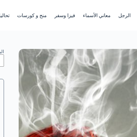
الرجل
معاني الأسماء
فيزا وسفر
منح و كورسات
تحالي
ال