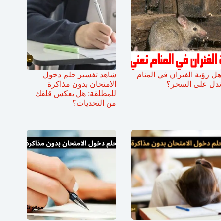
هل رؤية الفئران في المنام
شاهد تفسير حلم دخول
تدل على السحر؟
الامتحان بدون مذاكرة
للمطلقة: هل يعكس قلقك
من التحديات؟