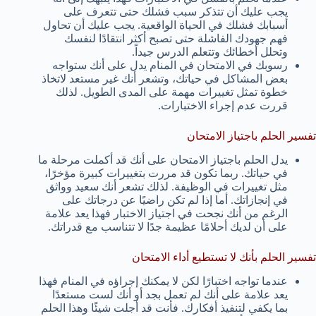
يجب عليك أن تتذكر سبب فشلك حتى تتعرف على
أسبابك فشلك في الحياة الواقعية. يجب عليك أن تحاول
فهم جهودك الفاشلة حتى تصبح أكثر انتقادًا لنفسك
وتحلل أخطائك وتتعلم الدرس جيداً.
رسوبك في الامتحان في المنام يدل على أنك ستواجه
بعض المشاكل في حياتك، وتشعر أنك غير مستعد لاتخاذ
خطوة تمثل تغييرات مهمة على المدى الطويل. لذلك
قررت عدم إجراء الاختبارات.
تفسير الحلم باجتياز الامتحان
يدل الحلم باجتياز الامتحان على أنك قد أكملت مرحلة ما
في حياتك. ربما تكون قد مررت بتغييرات كبيرة مؤخرًا،
مثل تغييرات في الوظيفة. لذلك تشعر أنك سعيد وواثق
في إنجازاتك. أما إذا لم تكن راضيًا عن درجاتك على
الرغم من أنك نجحت في اجتياز الاختبار فهذا يعد علامة
على أن لديك أحلامًا عظيمة جدًا لا تتناسب مع قدراتك.
تفسير الحلم بأنك لا تستطيع أداء الامتحان
عندما تواجه اختبارًا لكن لا يمكنك إجراؤه في المنام فهذا
يعد علامة على أنك لم تعمل بجد أو أنك لست مستعدًا
بما يكفي لتنفيذ أفكارك. فأنت قد أجلت شيئًا وهذا الحلم