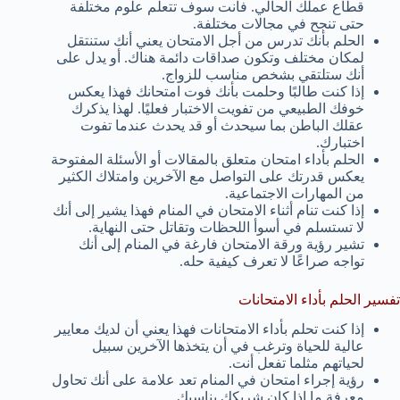
قطاع عملك الحالي. فأنت سوف تتعلم علوم مختلفة
حتى تنجح في مجالات مختلفة.
الحلم بأنك تدرس من أجل الامتحان يعني أنك ستنتقل
لمكان مختلف وتكون صداقات دائمة هناك. أو يدل على
أنك ستلتقي بشخص مناسب للزواج.
إذا كنت طالبًا وحلمت بأنك فوت امتحانك فهذا يعكس
خوفك الطبيعي من تفويت الاختبار فعليًا. لهذا يذكرك
عقلك الباطن بما سيحدث أو قد يحدث عندما تفوت
اختبارك.
الحلم بأداء امتحان متعلق بالمقالات أو الأسئلة المفتوحة
يعكس قدرتك على التواصل مع الآخرين وامتلاك الكثير
من المهارات الاجتماعية.
إذا كنت تنام أثناء الامتحان في المنام فهذا يشير إلى أنك
لا تستسلم في أسوأ اللحظات وتقاتل حتى النهاية.
تشير رؤية ورقة الامتحان فارغة في المنام إلى أنك
تواجه صراعًا لا تعرف كيفية حله.
تفسير الحلم بأداء الامتحانات
إذا كنت تحلم بأداء الامتحانات فهذا يعني أن لديك معايير
عالية للحياة وترغب في أن يتخذها الآخرين سبيل
لحياتهم مثلما تفعل أنت.
رؤية إجراء امتحان في المنام تعد علامة على أنك تحاول
معرفة ما إذا كان شريكك يناسبك.