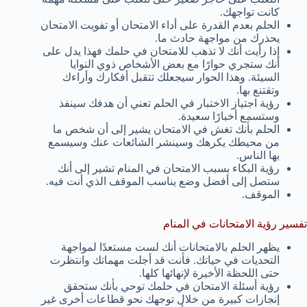
كانت تواجهك.
الحلم بعدم القدرة على أداء الامتحان أو تفويت الامتحان
يحذرك من مواجهة حادث ما.
إذا رأيت أنك لا تذهب للامتحان في حلمك فهذا يدل على
أنك ستجري حوارًا مع بعض الأشخاص ذوي النوايا
السيئة. وهذا الحوار سيجعلك تتقبل أفكارك وأراءك
وتقتنع بها.
رؤية اجتياز الاختبار في الحلم تعني أن هدفك سينفذ
وستسمع أخبارًا سعيدة.
الحلم بأنك تغش في الامتحان يشير إلى أن شخص ما
من محيطك يكرهك وسينشر الشائعات عنك وسيسمع
بها الناس.
رؤية البكاء بسبب الامتحان في المنام تشير إلى أنك
ستصل إلى أفضل وضع يناسب الموقف الذي أنت فيه.
الموقف.
تفسير رؤية الامتحانات في المنام
يظهر الحلم بالامتحانات أنك لست مستعدًا لمواجهة
التحديات في حياتك. فأنت قد أجلت مهماتك وانتظرت
حتى اللحظة الأخيرة لإنهائها كلها.
رؤية أسئلة الامتحان في حلمك توحي بأنك ستحقق
إنجازات كبيرة من خلال توجهك نحو قطاعات أخرى غير