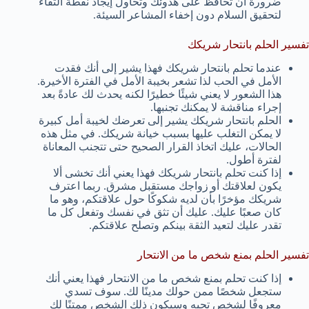
ضرورة أن تحافظ على هدوئك وتحاول إيجاد نقطة التقاء
لتحقيق السلام دون إخفاء المشاعر السيئة.
تفسير الحلم بانتحار شريكك
عندما تحلم بانتحار شريكك فهذا يشير إلى أنك فقدت
الأمل في الحب لذا تشعر بخيبة الأمل في الفترة الأخيرة.
هذا الشعور لا يعني شيئًا خطيرًا لكنه يحدث لك عادةً بعد
إجراء مناقشة لا يمكنك تجنبها.
الحلم بانتحار شريكك يشير إلى تعرضك لخيبة أمل كبيرة
لا يمكن التغلب عليها بسبب خيانة شريكك. في مثل هذه
الحالات، عليك اتخاذ القرار الصحيح حتى تتجنب المعاناة
لفترة أطول.
إذا كنت تحلم بانتحار شريكك فهذا يعني أنك تخشى ألا
يكون لعلاقتك أو زواجك مستقبل مشرق. ربما اعترف
شريكك مؤخرًا بأن لديه شكوكًا حول علاقتكم، وهو ما
كان صعبًا عليك. عليك أن تثق في نفسك وتفعل كل ما
تقدر عليك لتعيد الثقة بينكم وتصلح علاقتكم.
تفسير الحلم بمنع شخص ما من الانتحار
إذا كنت تحلم بمنع شخص ما من الانتحار فهذا يعني أنك
ستجعل شخصًا ممن حولك مدينًا لك. سوف تسدي
معروفًا لشخص تحبه وسيكون ذلك الشخص ممتنًا لك