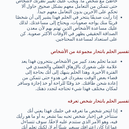
خاطئ مع شخص ما. ويجب عليك تغيير نظرتك لأشخاص
حتى تتمكن من التعامل معهم بشكل صحيح. حاول ألا
تحكم على الآخرين بدون التعامل معهم جيداً.
إذا رأيت صديقًا ينتحر في الحلم فهذا يشير إلى أن شخصًا
قريبًا منك يواجه صعوبات، ويحتاج إلى مساعدتك. لذلك
عليك مساعدة الأشخاص الذين تهتم بهم لأن معدن
الصداقة الحقيقي يظهر في الأوقات الأكثر صعوبة. كن
على استعداد لمساعدة المحتاجين.
تفسير الحلم بانتحار مجموعة من الأشخاص
عندما تحلم بعدد كبير من الأشخاص ينتحرون فهذا يعد
علامة على شعورك بالإرهاق العقلي والجسدي في
الفترة الأخيرة. وهذا الحلم ينبهك إلى أنك بحاجة إلى
قضاء بعض الوقت بمفردك في هدوء حتى تتمكن من
إعادة شحن طاقتك. خذ وقتًا للراحة أو خذ إجازة وسافر
لمكان مختلف فهذا شيء تحتاجه لتجدد ذهنك.
تفسير الحلم بانتحار شخص تعرفه
إذا انتحر شخص ما تعرفه في حلمك فهذا يعني أنك
ستتأخر في إخبار شخص تحبه بما تشعر به أو ما هو رأيك
فيه، وهو الأمر الذي ستندم عليه لاحقًا. سوف تتساءل
عما إذا كان اعترافك سيغير شيئًا أم لا، لكنك تعلم أنك