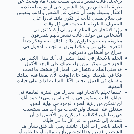
يزعجك. فأنت تشعر بالذنب بسبب شيء ما، وتبحث عن
طريقة للتخلص من هذا الشعور حتى لو بواسطة تقديم
اعتذار بسيط. يجب أن تتخلى عن الشعور بالذنب وتعيش
في سلام نفسي فأنت لن تكون دائمًا قادرًا على
التصرف بالطريقة الصحيحة في كل وقت.
رؤية الانتحار في المنام تشير إلى أنك لا تثق في
الأشخاص من حولك، فأنت تشعر بأنهم يتصرفون
بطريقة معينة ويحاولون إيذائك. لذلك انتبه وفكر جيداً
لتتعرف على من يمكنك الوثوق به. تجنب الدخول في
صراع مع أشخاص لا تعرفهم.
الحلم بالانتحار في العمل يشير إلى أنك تبذل الكثير من
الجهد حتى تتمكن من إنهاء عملك على الوجه الأكمل.
قد يعني الحلم بالانتحار في العمل أن شخصًا ما نصب
فخًا في طريقك. ولقد حان الوقت الآن لمضاعفة انتباهك
وتفانيك في العمل لتجنب الآثار السلبية لذلك على حياتك
المهنية.
عندما تحلم بالانتحار فهذا يحذرك من الفترة القادمة في
حياتك. فأنت ستكون في مزاج بائس وسيء؛ حيث أنك
لن تتمكن من رؤية الضوء الوجود في نهاية النفق.
ستغلق على نفسك ولن تتحدث مع أحد مما سيتسبب
في إصابتك بالاكتئاب. قد يكون من الأفضل لك أن
تتحدث إلى شخص ما عن كل ما في قلبك.
الحلم بانتحار أحد أفراد عائلتك يعني أنك قلق بشأن هذا
الشخص. قد يمر هذا الشخص بأزمة مالية أو عاطفية أو