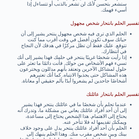
ستشعر بتحسن لأنك لن تشعر بالذنب أو تتساءل إذا
أسيء فهمك.
تفسير الحلم بانتحار شخص مجهول
الحلم الذي ترى فيه شخص مجهول ينتحر يشير إلى أن
حياتك سوف تكون أفضل في وقت أقرب مما كنت
تتوقع. عليك فقط أن تظل مركزًا في هدفك لأن النجاح
في انتظارك.
إذا رأيت شخصًا غريبًا ينتحر في حلمك فهذا يشير إلى أنك
تسيء فهم الأشخاص من حولك. فأنت دائمًا ما تعثر على
حلول لمشاكل الآخرين وتعتقد بأنهم مدللون ويخترعون
هذه المشاكل حتى يجذبوا الانتباه. كما أنك تعتبرهم
أشخاصًا جاحدين لم يشعروا أبدًا بألم حقيقي أو معاناة.
تفسير الحلم بانتحار عائلتك
عندما تحلم بأن شخصًا ما في عائلتك ينتحر فهذا يشير
إلى أن أحد أفراد عائلتك يعاني من مشكلة ما، وتدرك أنه
يحتاج إلى الاهتمام. هذا الشخص يحتاج إلى مساعدة،
ويمكنك تقديمها له فلا تتأخر عنه.
الحلم بأن أحد أفراد عائلتك ينتحر يدل على وجود خلاف
بينك وبين شخص مقرب منك. وهذا الحلم ينبهك إلى