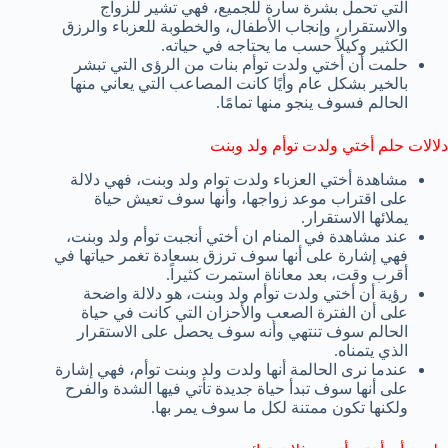
التي تحمل بشرة سارة للجميع، فهي تشير للزواج
والاستقرار، وإنجاب الأطفال، والخطوبة للعزباء والرزق
الكثير وكيلاً حسب ما يحتاجه في حياته.
حلمت أن أختي ولدت توأم بنات من الرؤى التي تبشر
بالخير بشكل عام وأيًا كانت المصاعب التي يعاني منها
الحالم فسوف ينجو منها تمامًا.
دلالات حلم أختي ولدت توأم ولد وبنت
مشاهدة أختي العزباء ولدت توام ولد وبنت، فهي دلالة
على اقتراب موعد زواجها، وأنها سوف تعيش حياة
يملائها الاستقرار.
عند مشاهدة في المنام ان أختي أنجبت توأم ولد وبنت،
فهي إشارة على أنها سوف ترزق بسعادة تغمر حياتها في
أقرب وقت، بعد معاناة استمرت كثيراً.
رؤية أن أختي ولدت توأم ولد وبنت، هو دلالة واضحة
على أن الفترة الصعب والأحزان التي كانت في حياة
الحالم سوف تنتهي وأنه سوف يحصل على الاستقرار
الذي يتمناه.
عندما نرى الحالمة أنها ولدت ولد وبنت توأم، فهي إشارة
على أنها سوف تبدأ حياة جديدة تأتي فيها الشدة والفرح
ولكنها تكون ممتنة لكل ما سوف يمر بها.