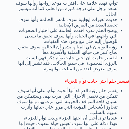
توأم، فهذه علامة على اقتراب موعد زواجها، وأنها سوف
تسعد برجل على درجة كبيرة من العلم، كما أنه ميسور
الحال.
حدوث تغيرات إيجابية سوف تلمس الحالمة وأنها سوف
تحصد العديد من الفرص الإيجابية.
يوضح الحلم قدرة اخدت الحالمة على اجتياز الصعوبات
التي واجهتها في الحياة، وأنها سوف تحقق ما تسعى
للوصول إليه حتى مع وجود هذه العقبات.
رؤية التوأمان في المنام، يشير أن الحالمة سوف تحقق
نجاح كبير في حياتها العملية والأسرية معاً.
لتفسير حلمت ان اختي جابت توأم ذكر فهي ليست
بالرؤى المحمودة في جميع الحالات، فقد تشير إلى أنها
سوف تتعرض لعدد من المتاعب والهموم.
تفسير حلم أختي جابت توأم للعزباء
يفسر حلم رؤية العزباء أنها أنجبت توأم، على أنها سوف
تتمكن من تخطي الأحزان التي مرت بهم، وستتمكن من
نسيان كافة المواقف الحزينة التي مرت بها، وأنها سوف
تتجاوز الأشخاص المؤذية التي مروا علي حياتها وأثرت
عليهم بالسلب.
عندما ترى أخت أن اختها العزباء ولدت توأم للعزباء،
فهذا دلالة على أنها سوف تعيش حياة سعيدة، حيث إنها
سوف تحصل على الاستقرار الذي تحلم بيه، والاتزان