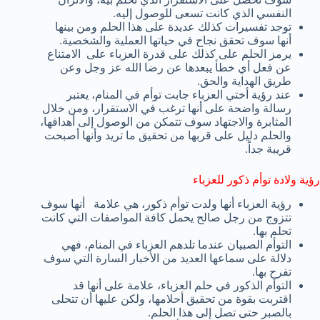
النفسي الذي كانت تسعى للوصول إليه.
توجد تفسيرات كذلك عديدة على هذا الحلم ومن بينها
أنها سوف تحقق نجاح في حياتها العملية والشخصية.
يرمز الحلم على كذلك على قدرة العزباء على الامتناع
عن فعل أي خطأ يبعدها عن رضا الله عز وجل وعن
طريق الهداية والحق.
عند رؤية أختي العزباء جابت توأم في المنام، يعتبر
رسالة واضحة على أنها ترغب في الاستقرار، ومن خلال
المثابرة والاجتهاد سوف تتمكن من الوصول إلى أهدافها،
والحلم دليل على قربها من تحقيق ما تريد وأنها أصبحت
قريبة جداً.
رؤية ولادة توأم ذكور للعزباء
رؤية العزباء أنها ولدت توأم ذكور، هي علامة أنها سوف
تتزوج من رجل صالح يحمل كافة المواصفات التي كانت
تحلم بها.
التوأم الصبيان عندما تلدهم العزباء في المنام، فهي
دلالة على سماعها العديد من الأخبار السارة التي سوف
تفرح بها.
التوأم الذكور في حلم العزباء، علامة على أنها قد
اقتربت بقوة من تحقيق أحلامها، ولكن عليها أن تتحلى
بالصبر حتى تصل إلى هذا الحلم.