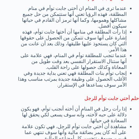
عندما ترى في المنام ان أختى جابت توأم في منام
المطلقة، فهذه الرؤيا تعني أنها ستتمكن من حل جميع
مشاكلها وهمومها، وكما أنها ترمز أن القادم في حياتها
سيكون أفضل.
إذا رأت المطلقة في منامها أن أختها جابت توأم، فهذه
إشارة على أنها سوف تتمكن من الحصول على حقوقها
التي كان يستحوذ عليها طليقها، وذلك بعد أن عانت من
هذا الأمر.
عندما تنجب للمطلقة توأم في المنام، فهي علامة على
أنها ستنال الاستقرار النفسي بعد وقت طويل من
المعاناة وكذلك حصولها على راحة القلب.
إنجاب توأم بنات المطلقة فهي تعني بداية جديدة وفي
الأغلب الحصول على وظيفة جديدة بمرتب مناسب وهذا
الأمر سوف يساعدها في الإستقرار.
حلم أختي جابت توأم للرجل
إذا رأت رجل في المنام أن أخته أنجنب توأم، فهو يكون
دلالة على حبه لأخته، وأنه سوف يسعى لكي يحقق لها
السعادة في حياتها.
مشاهدة أن أختي جابت توأم للرجل، فهي تكون علامة
على أنه كان يمر بضائقة مالية وأنها سوف تنتهي عما
قريب، وسوف تتحسن كل أوضاعه المالية.