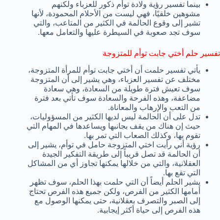
بينما تفسير رؤية ولادة توأم ذكور للعزباء ولكنهم
مشوهين خلقيًا، فهي ليست من الأحلام المحمودة، لأنها
تشير إلى وقوع الحالمة في الكثير من المتاعب، والتي
سوف تجد صعوبة في السيطرة عليها والتعامل معها.
تفسير حلم أختي جابت توأم للمتزوجة
يأتي تفسير حلمت أن أختي جابت توأم للمرأة المتزوجة،
مختلف عن تفسير العزباء، وهي يشير إلى أن المتزوجة
سوف تعيش فترة طويلة من السعادة، وهي سعادة
مضاعفة، وهذه الفرحة والسعادة سوف تأتي بعد فترة
من التعب والإرهاب والمعاناة.
تدل على أن الحالمة ليس لديها الكثير من المسؤوليات،
حيث إن هناك من يقف بجانبها ويساعدها في المهام التي
تقوم بها، وكذلك الصعاب التي تمر بها.
رؤية أني رأيت اختي المتزوجة حامل في توأم، يشير إلى
أن الحالمة قد تصل قريباً إلى طريقة التفكير الجيدة
العقلانية، والتي من خلالها يمكنها تجاوز أي من المشاكل
التي تقع بها.
يشير الحلم أيضاً أن التي حلمت بهذا الحلم، سوف تظهر
أمامها الكثير من الفرص، ولكن جميع هذه الفرص تحتاج
إلى الصبر والتصرف بعقلانية، حتى يمكنها الوصول مع
هذه الفرص إلى حياة أكثر إيجابية.