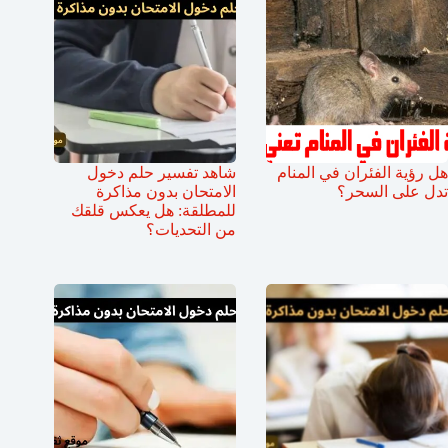
هل رؤية الفئران في المنام
شاهد تفسير حلم دخول
تدل على السحر؟
الامتحان بدون مذاكرة
للمطلقة: هل يعكس قلقك
من التحديات؟