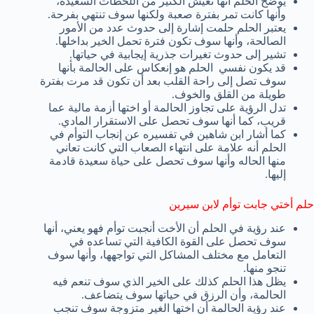
يوضح الحلم أنها تعيش الكثير من اللحظات السعيدة،
وأنها كانت تمر بفترة صعبة ولكنها سوف تنتهي بفرحة.
يعتبر الحلم حلمت إشارة إلى حدوث عدد من الأمور
الصالحة، وأنها سوف تكون فترة تحمل الخير بداخلها.
تشير إلى حدوث تغيرات جذرية إيجابية في حياتها.
قد يكون نفسي الحلم هو إنعكاس على الحالمة بأنها
سوف تصل إلى راحة القلب بعد أن تكون قد مرت بفترة
طويلة من القلق والخوف.
تدل الرؤية على تجاوز الحالمة أو اختها أزمة مالية عما
قريب، كما أنها سوف تحصل على الاستقرار المادي.
كما أشار ابن شاهين في تفسيره عن إنجاب التوأم في
الحلم أنه علامة على انتهاء الصعاب التي كانت تعاني
منها الحاله وأنها سوف تحصل على حياة سعيدة قادمة
إليها.
حلم أختي جابت توأم لابن سيرين
عند رؤية في الحلم أن الأخت أنجبت توأم فهو يعني، أنها
سوف تحصل على القوة الكافية التي تساعده في
التعامل مع مختلف المشاكل التي تواجهها، وأنها سوف
تنجو منها.
يظل هذا الحلم كذلك على الخير الذي سوف تنعم فيه
الحالمة، وأن الرزق في حياتها سوف يتضاعف.
عند رؤية الحالمة أن اختها الغير متزوجة سوف تنجب