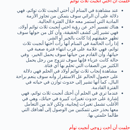
حلمت أن أختي أنجبت ثلاث توائم
عند مشاهدة في المنام أن أختي أنجبت ثلاث توائم، فهي
دلالة على أن الرائي سوف يتمكن من تجاوز الأزمة
المادية التي استمر معه خلال الفترة الحالية.
هناك تفسير آخر عن رؤية اختي أنجبت ثلاث توائم أولاد،
فهي تشير إلى كشف الحقيقة، وأن كل من حولها سوف
تظهر حقيقتهم إذا كانت بالخير أو الشر.
إذا رأت الحالمة في المنام أنها رأت أختها أنجبت ثلاث
توائم، فهي علامة على قرب انتهاء فترة صعبة في
حياتها، وأن القادم من حياتها سوف يحمل الخير، وفي
حالة كانت عزباء فإنها سوف تتزوج من رجل يحمل
الكثير من الصفات التي تحلم بها أي فتاة.
مشاهدة إنجاب ثلاث توائم أولاد في الحلم فهي دلالة
على حصول الحالم عل الاستقرار وأنه سوف ينعم براحة
البال، كما أنها تشير إلى حدوث توازن في حياته في
الفترة القادمة.
عندما تري في الحلم أن أختك أنجبت ثلاث توائم، فهي
إشارة على حدوث تغيرات كبيرة في حياتك، وهي في
الأغلب تشمل تغيرات إيجابية، ولكن لابد من التعامل
معها بحذر حتى تتمكنين من الوصول إلى أهدافك التي
طالما حلمتي بها.
حلمت أن أخت زوجي أنجبت توأم