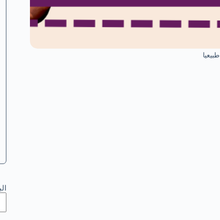
بيعيا
ال