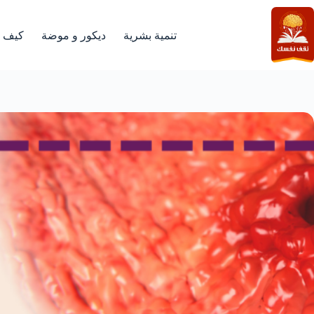
لتجاوز
لى
لمحتوى
تنمية بشرية
ديكور و موضة
كيف