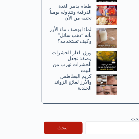
طعام يدمر الغدة
الدرقية وتتناوله يومياً
تجنبه من الأن
لماذا يوصف ماء الأرز
بأنه “ذهب سائل”
وكيف تستخدمه؟
ورق الغار للحشرات :
وصفة تجعل
الحشرات تهرب من
البيت
كريم البطاطس
والأرز لعلاج الزوائد
الجلدية
بحث
البحث