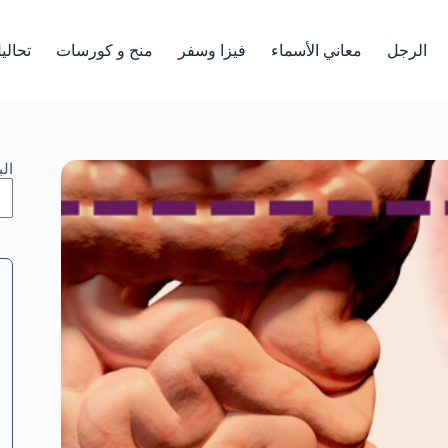
الرجل
معاني الأسماء
فيزا وسفر
منح و كورسات
تحالي
ال