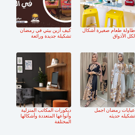
طاولة طعام صغيرة أشكال
كيف أزين بيتي في رمضان
لكل الأذواق
تشكيلة جديدة ورائعة
عبايات رمضان اجمل
ديكورات المكاتب المنزلية
تشكيله حديثه
وأنواعها المتعددة وأشكالها
المختلفة