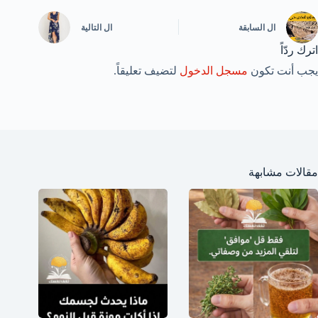
ال
السابقة
ال
التالية
اترك ردّاً
يجب أنت تكون
مسجل الدخول
لتضيف تعليقاً.
مقالات مشابهة