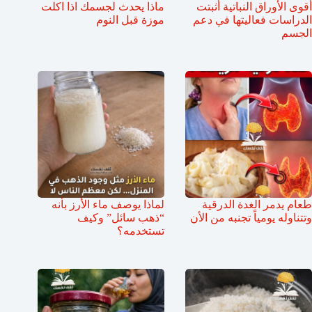
أقوى الأوراق النباتية أثبتت
ماذا يحدث لجسمك اذا اكلت
الدراسات فعاليتها في دعم
موزة قبل النوم
الجسم
طعام يدمر الغدة الدرقية
لماذا يوصف ماء الأرز بأنه
وتتناوله يومياً تجنبه من الأن
“ذهب سائل” وكيف
تستخدمه؟