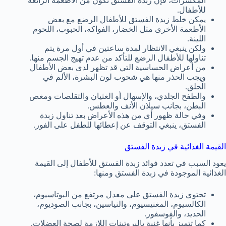
المكسرات، فإن زبدة الفستق تكون من الأطعمة الرائعة
للأطفال.
يمكن خلط زبدة الفستق للأطفال الرضع مع بعض
الأطعمة الأخرى مثل الخضار، الفواكه، الحبوب، اللحوم
اللينة.
ولكن ينبغي الانتظار لمدة ساعتين في أول مرة يتم
تناولها للأطفال الرضع للتأكد من عدم تهيج الجسم منها.
من أعراض الحساسية التي قد تظهر لدى بعض الأطفال
ويجب الحذر منها هي شحوب لون البشرة، الألم في
الحلق.
والطفح الجلدي، والإسهال أو الغثيان والتقلصات ومغص
البطن، بجانب سيلان الأنف والعطس.
وفي حالة ظهور أي من هذه الأعراض بعد تناول زبدة
الفستق، ينبغي التوقف عن إعطائها للطفل على الفور.
القيمة الغذائية في زبدة الفستق
يعود السبب في تعدد فوائد زبدة الفستق للأطفال إلى القيمة
الغذائية الموجودة في زبدة الفستق ومنها:
تحتوي زبدة الفستق على معدل مرتفع من البوتاسيوم،
الكالسيوم، المغنيسيوم، والنياسين، بجانب الصوديوم،
الحديد، والفوسفور.
كما تتميز بأنها غنية بالبروتينات اللازمة لصحة العضلات.