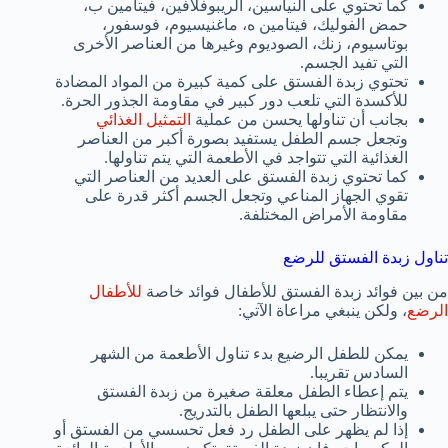
كما تحتوي على النياسين، الريبوفلافين، فيتامين ب،
حمض الفوليك، فيتامين ه، ماغنيسيوم، فوسفور،
بوتاسيوم، زنك، الصوديوم وغيرها من العناصر الأخرى
التي تفيد الجسم.
تحتوي زبدة الفستق على كمية كبيرة من المواد المضادة
للأكسدة التي تلعب دور كبير في مقاومة الجذور الحرة.
بجانب أن تناولها يحسن من عملية
التمثيل الغذائي
وتجعل جسم الطفل يستفيد بصورة أكبر من العناصر
الغذائية التي تتواجد في الأطعمة التي يتم تناولها.
كما تحتوي زبدة الفستق على العديد من العناصر التي
تقوي الجهاز المناعي وتجعل الجسم أكثر قدرة على
مقاومة الأمراض المختلفة.
تناول زبدة الفستق للرضع
من بين فوائد زبدة الفستق للأطفال فوائد خاصة
للأطفال
الرضع
، ولكن ينبغي مراعاة الآتي:
يمكن للطفل الرضيع بدء تناول الأطعمة من الشهر
السادس تقريبا.
يتم إعطاء الطفل معلقة صغيرة من زبدة الفستق
والانتظار حتى يبلعها الطفل بالتدريج.
إذا لم يظهر على الطفل رد فعل تحسسي من الفستق أو