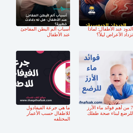
الدود عند الأطفال: لماذا
أسباب ألم البطن المفاجئ
تزداد الأعراض ليلاً؟
عند الأطفال
7 من أهم فوائد ماء الأرز
ما هي جرعة الفيفادول
للرضع لبناء صحة طفلك
للاطفال حسب الأعمار
المختلفه