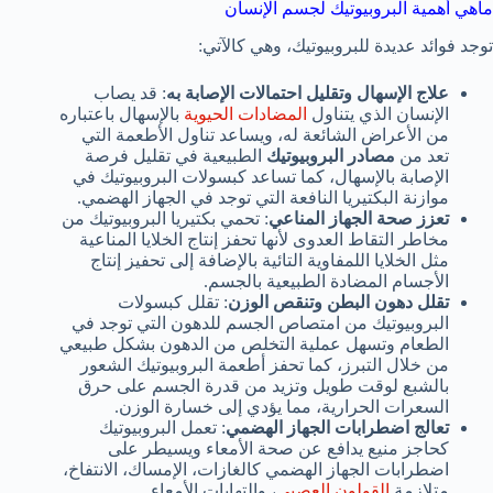
ماهي أهمية البروبيوتيك لجسم الإنسان
توجد فوائد عديدة للبروبيوتيك، وهي كالآتي:
علاج الإسهال وتقليل احتمالات الإصابة به
: قد يصاب
الإنسان الذي يتناول
المضادات الحيوية
بالإسهال باعتباره
من الأعراض الشائعة له، ويساعد تناول الأطعمة التي
تعد من
مصادر البروبيوتيك
الطبيعية في تقليل فرصة
الإصابة بالإسهال، كما تساعد كبسولات البروبيوتيك في
موازنة البكتيريا النافعة التي توجد في الجهاز الهضمي.
تعزز صحة الجهاز المناعي
: تحمي بكتيريا البروبيوتيك من
مخاطر التقاط العدوى لأنها تحفز إنتاج الخلايا المناعية
مثل الخلايا اللمفاوية التائية بالإضافة إلى تحفيز إنتاج
الأجسام المضادة الطبيعية بالجسم.
تقلل دهون البطن وتنقص الوزن
: تقلل كبسولات
البروبيوتيك من امتصاص الجسم للدهون التي توجد في
الطعام وتسهل عملية التخلص من الدهون بشكل طبيعي
من خلال التبرز، كما تحفز أطعمة البروبيوتيك الشعور
بالشبع لوقت طويل وتزيد من قدرة الجسم على حرق
السعرات الحرارية، مما يؤدي إلى خسارة الوزن.
تعالج
اضطرابات الجهاز الهضمي
: تعمل البروبيوتيك
كحاجز منيع يدافع عن صحة الأمعاء ويسيطر على
اضطرابات الجهاز الهضمي كالغازات، الإمساك، الانتفاخ،
متلازمة
القولون العصبي
، والتهابات الأمعاء.