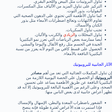
تناول البروتينات مثل البيض واللحم البقري.
التركيز على تناول المزيد من الألياف مثل المكسرات،
البقوليات، بذور التوت.
كما تناول الأطعمة التي تحتوي على الدهون الصحية التي
تقاوم الالتهابات وتعالج اضطرابات الأمعاء مثل بذور
الكتان والأسماك.
تجنب تناول السكريات.
تناول المخللات و
الزبادي
والكرنب والألبان.
أيضا ممارسة بعض الرياضات التي تعزز نمو البكتيريا
الجيدة في الجسم مثل رفع الأثقال واليوجا والمشي.
الحصول على قسط كافي من النوم لأنه يعزز من نسبة
البكتيريا النافعة بالأمعاء.
الآثار الجانبية للبروبيوتيك
إن تناول المكملات الغذائية التي تعد من أهم
مصادر
البروبيوتيك
أو الحصول على الحصة اليومية اللازمة من
البكتيريا النافعة عن طريق الأطعمة يساعد على تحسين
الصحة، وعلى الرغم من الأهمية البالغة للبروبيوتيك إلا أنه قد
تظهر أعراض جانبية لدى بعض الناس منها:
الشعور باضطراب المعدة والبطن، الإسهال والإمساك
فإذا استمرت هذه الأعراض لفترة طويلة فإنه ينصح