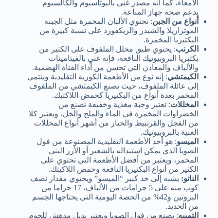
الأمعاء، كما أنه مصدر غني بالبوتاسيوم والكالسيوم
يدعم صحة جهاز المناعة.
أنواع من الجبن
: تحتوي الألبان المخمرة مثل الجبنة
الموتزاريلا والشيدر والريكفورد على نسبة كبيرة من
البكتيريا المخمرة.
الكرنب
: يحتوي طبق مخلل الملفوف على الكثير من
بكتيريا البروبيوتيك النافعة، فإنه غني بالفيتامينات
والألياف والمعادن التي تحسن من أداء القناة الهضمية.
الكيمتشي
: إنه نوع من الأطعمة الكورية التقليدية وينتمي
إلى عائلة الملفوف، حيث يصنع الكيمتشي من الملفوف
المخمر بعدة أنواع من البكتيريا كحمض اللاكتيك.
المخللات
: تعتبر وجبة مغذية وخفيفة تصنع من
الخضراوات المخمرة في الماء والملح والخل، ويعتبر كلا
من الفجل والقرنبيط والخيار من أشهر أنواع المخللات
الغنية بالبروبيوتيك.
الميسو
: هو أحد الأطعمة التقليدية المصنوعة من فول
الصويا الذي يمكن استبداله بالشعير أو الأرز البني
المخمر، ويعتبر من أفضل الأطعمة التي تحتوي على
الكثير من أنواع البكتيريا النافعة وحمض اللاكيتك.
الناتو:
يشبه إلى حد كبير “الميسو” ويحتوي مقدار نصف
كوب منه على 5 جرامات من الألياف، 17 جراما من
البروتين و42% من الحصة اليومية التي يحتاجها الجسم
من الحديد.
التمبيه
: يصنع من فول الصويا ويعتبر بديل مدهش للحوم