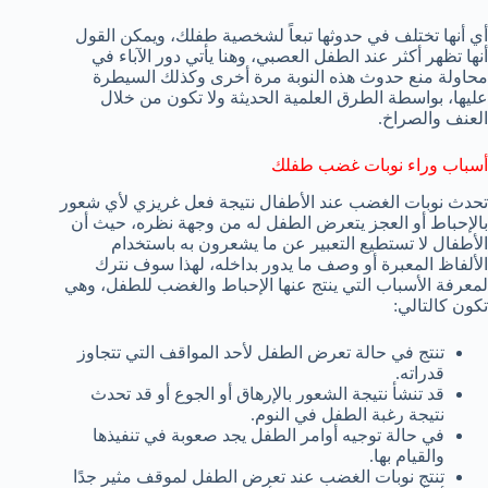
أي أنها تختلف في حدوثها تبعاً لشخصية طفلك، ويمكن القول
أنها تظهر أكثر عند الطفل العصبي، وهنا يأتي دور الآباء في
محاولة منع حدوث هذه النوبة مرة أخرى وكذلك السيطرة
عليها، بواسطة الطرق العلمية الحديثة ولا تكون من خلال
العنف والصراخ.
أسباب وراء نوبات غضب طفلك
تحدث نوبات الغضب عند الأطفال نتيجة فعل غريزي لأي شعور
بالإحباط أو العجز يتعرض الطفل له من وجهة نظره، حيث أن
الأطفال لا تستطيع التعبير عن ما يشعرون به باستخدام
الألفاظ المعبرة أو وصف ما يدور بداخله، لهذا سوف نترك
لمعرفة الأسباب التي ينتج عنها الإحباط والغضب للطفل، وهي
تكون كالتالي:
تنتج في حالة تعرض الطفل لأحد المواقف التي تتجاوز
قدراته.
قد تنشأ نتيجة الشعور بالإرهاق أو الجوع أو قد تحدث
نتيجة رغبة الطفل في النوم.
في حالة توجيه أوامر الطفل يجد صعوبة في تنفيذها
والقيام بها.
تنتج نوبات الغضب عند تعرض الطفل لموقف مثير جدًا