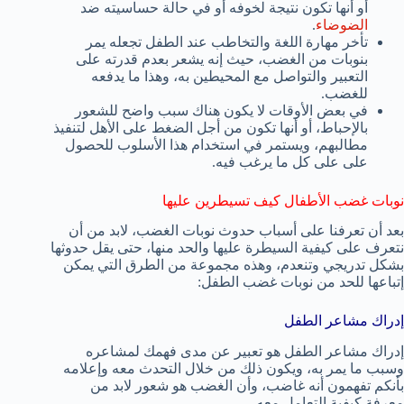
أو أنها تكون نتيجة لخوفه أو في حالة حساسيته ضد
الضوضاء
.
تأخر مهارة اللغة والتخاطب عند الطفل تجعله يمر
بنوبات من الغضب، حيث إنه يشعر بعدم قدرته على
التعبير والتواصل مع المحيطين به، وهذا ما يدفعه
للغضب.
في بعض الأوقات لا يكون هناك سبب واضح للشعور
بالإحباط، أو أنها تكون من أجل الضغط على الأهل لتنفيذ
مطالبهم، ويستمر في استخدام هذا الأسلوب للحصول
على على كل ما يرغب فيه.
نوبات غضب الأطفال كيف تسيطرين عليها
بعد أن تعرفنا على أسباب حدوث نوبات الغضب، لابد من أن
نتعرف على كيفية السيطرة عليها والحد منها، حتى يقل حدوثها
بشكل تدريجي وتنعدم، وهذه مجموعة من الطرق التي يمكن
إتباعها للحد من نوبات غضب الطفل:
إدراك مشاعر الطفل
إدراك مشاعر الطفل هو تعبير عن مدى فهمك لمشاعره
وسبب ما يمر به، ويكون ذلك من خلال التحدث معه وإعلامه
بأنكم تفهمون أنه غاضب، وأن الغضب هو شعور لابد من
معرفة كيفية التعامل معه.