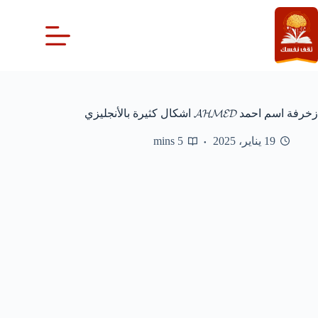
لتجاوز
لى
لمحتوى
زخرفة اسم احمد 𝓐𝓗𝓜𝓔𝓓 اشكال كثيرة بالأنجليزي
19 يناير، 2025
5 mins