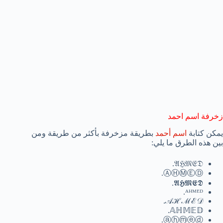
زخرفة اسم احمد
يمكن كتابة
اسم أحمد
بطريقة مزخرفة بأكثر من طريقة ومن
بين هذه الطرق ما يلي:
𝔄ℌ𝔐𝔈𝔇.
ⒶⒽⓂⒺⒹ.
𝕬𝕳𝕸𝕰𝕯.
ᴬᴴᴹᴱᴰ.
𝒜ℋℳℰ𝒟.
𝔸ℍ𝕄𝔼𝔻.
ⓐⓗⓜⓔⓓ.