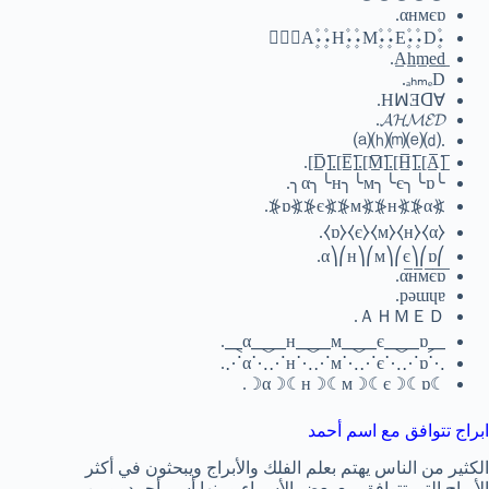
αнмєɒ.
۰۪۫A۪۫۰۰۪۫H۪۫۰۰۪۫M۪۫۰۰۪۫E۪۫۰۰۪۫D۪۫۰
ₐₕₘₑD.
∀HꟽƎᗡ.
𝓐𝓗𝓜𝓔𝓓.
.⒜⒣⒨⒠⒟
[̲̅A̲̅].[̲̅H̲̅].[̲̅M̲̅].[̲̅E̲̅].[̲̅D̲̅].
╰α╮╰н╮╰м╮╰є╮╰ɒ╮.
⦕α⦖⦕н⦖⦕м⦖⦕є⦖⦕ɒ⦖.
⧼α⧽⧼н⧽⧼м⧽⧼є⧽⧼ɒ⧽.
⎛α⎞⎛н⎞⎛м⎞⎛є⎞⎛ɒ.
pǝɯɥɐ.
ＡＨＭＥＤ.
⸐α⸑⸐н⸑⸐м⸑⸐є⸑⸐ɒ⸑.
⋰α⋱⋰н⋱⋰м⋱⋰є⋱⋰ɒ⋱.
☾α☽☾н☽☾м☽☾є☽☾ɒ☽.
ابراج تتوافق مع اسم أحمد
الكثير من الناس يهتم بعلم الفلك والأبراج ويبحثون في أكثر
الأبراج التي تتوافق مع بعض الأسماء ومنها أسم أحمد، ومن